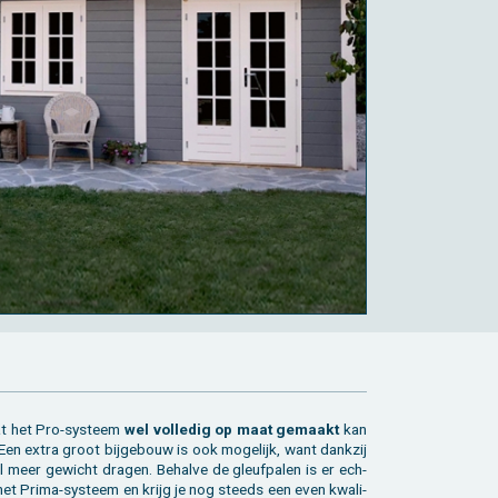
t dat het Pro-sys­teem
wel vol­le­dig op maat ge­maakt
kan
 Een extra groot bij­ge­bouw is ook mo­ge­lijk, want dank­zij
el meer ge­wicht dra­gen. Be­hal­ve de gleuf­pa­len is er ech­
t het Prima-sys­teem en krijg je nog steeds een even kwa­li­