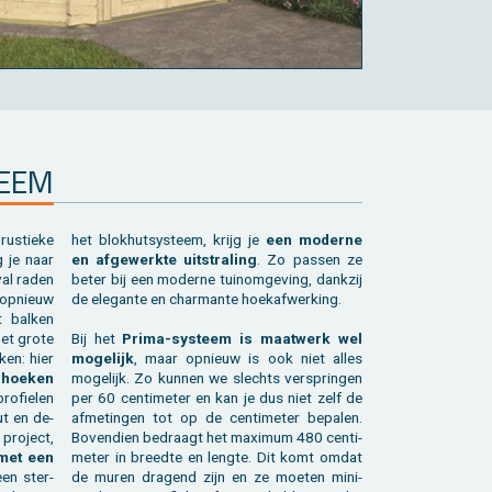
TEEM
rus­tie­ke
het blok­hut­sys­teem, krijg je
een mo­der­ne
g je naar
en af­ge­werk­te uit­stra­ling
. Zo pas­sen ze
eval raden
beter bij een mo­der­ne tuinom­ge­ving, dank­zij
op­nieuw
de ele­gan­te en char­man­te hoekaf­wer­king.
 bal­ken
 Het grote
Bij het
Prima-sys­teem is maat­werk wel
ken: hier
mo­ge­lijk
, maar op­nieuw is ook niet alles
 hoe­ken
mo­ge­lijk. Zo kun­nen we slechts ver­sprin­gen
o­fie­len
per 60 cen­ti­me­ter en kan je dus niet zelf de
ut en de­
af­me­tin­gen tot op de cen­ti­me­ter be­pa­len.
 pro­ject,
Bo­ven­dien be­draagt het maxi­mum 480 cen­ti­
 met een
me­ter in breed­te en leng­te. Dit komt omdat
een ster­
de muren dra­gend zijn en ze moe­ten mi­ni­