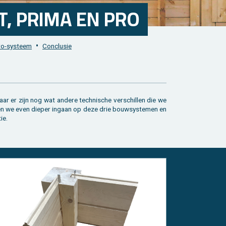
UT, PRIMA EN PRO
•
ro-sys­teem
Con­clu­sie
ie.