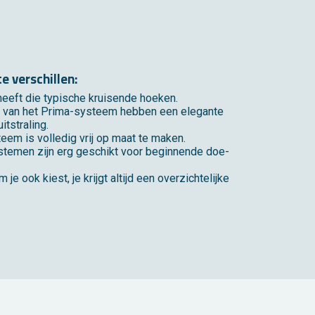
te ver­schil­len:
eeft die ty­pi­sche krui­sen­de hoe­ken.
n van het Prima-sys­teem heb­ben een ele­gan­te
t­stra­ling.
eem is vol­le­dig vrij op maat te maken.
­te­men zijn erg ge­schikt voor be­gin­nen­de doe-
je ook kiest, je krijgt al­tijd een over­zich­te­lij­ke