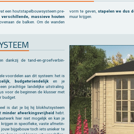
wat een hout­sta­pel­bouw­sys­teem pre­
vorm te geven,
sta­pe­len we dus de
t
ver­schil­len­de, mas­sie­ve hou­ten
muur krij­gen.
o­ven­aan de bal­ken. Om de wan­den
SYS­TEEM
­ten dank­zij de tand-en-groef­ver­bin­
ele voor­de­len aan dit sys­teem: het is
e­lijk
,
bud­get­vrien­de­lijk
en je
en prach­ti­ge lan­de­lij­ke uit­stra­ling.
dus voor de be­gin­nen de klus­ser met
r bud­get.
eel is dat je bij hij blok­hut­sys­teem
at
min­der af­wer­kings­vrij­heid
hebt.
at­werk hier niet mo­ge­lijk en kan je
krij­gen in spe­ci­fie­ke, vaste af­me­tin­
jouw bij­ge­bouw toch iets unie­ker te