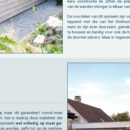
ke­re con­struc­tie en zit­ten de plan
van de wan­den ste­vi­ger in el­kaar vas
De voor­de­len van dit sys­teem zijn v
lap­pend met die van het blok­hut­s
want ze zijn even duur­zaam, ge­mak­k
te bou­wen en han­dig voor ook de be
de doe-het-zel­vers. Maar in te­gen­ste
p
, maar dit ga­ran­deert voor­al meer
teit. Het is dank­zij deze sta­bi­li­teit dat
-sys­teem
wel vol­le­dig op maat ge­
an wor­den, zelfs tot op de cen­ti­me­