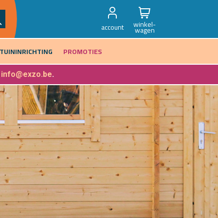
winkel-
account
wagen
TUININRICHTING
PROMOTIES
f
info@exzo.be
.