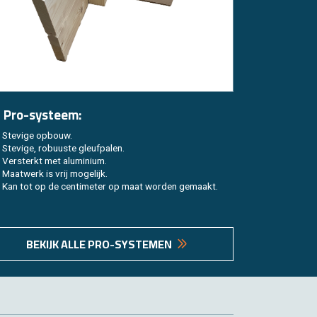
 Pro-sys­teem:
Ste­vi­ge op­bouw.
Ste­vi­ge, ro­buus­te gleuf­pa­len.
Ver­sterkt met alu­mi­ni­um.
Maat­werk is vrij mo­ge­lijk.
Kan tot op de cen­ti­me­ter op maat wor­den ge­maakt.
BE­KIJK ALLE PRO-SYS­TE­MEN