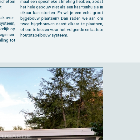
­chet­ten
maal een spe­ci­fie­ke af­me­ting heb­ben, zodat
t.
het hele ge­bouw niet als een kaar­ten­huis­je in
el­kaar kan stor­ten. En wil je een echt groot
aak over­
bij­ge­bouw plaat­sen? Dan raden we aan om
ys­teem,
twee bij­ge­bou­wen naast el­kaar te plaat­sen,
e­lijk op
of om te kie­zen voor het vol­gen­de en laat­ste
­gin­nen­
hout­sta­pel­bouw sys­teem.
l­ling tot