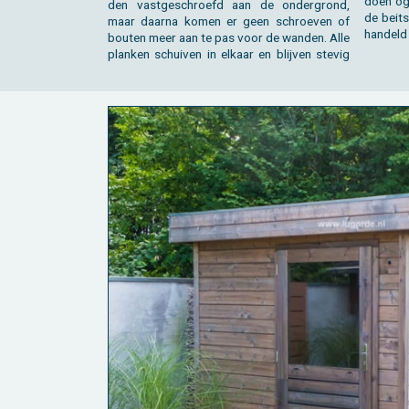
doen oge
den vast­ge­schroefd aan de on­der­grond,
de beits
maar daar­na komen er geen schroe­ven of
han­deld
bou­ten meer aan te pas voor de wan­den. Alle
plan­ken schui­ven in el­kaar en blij­ven ste­vig