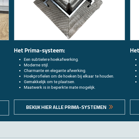
Het Prima-sys­teem:
Het
Een sub­tie­le­re hoekaf­wer­king.
Mo­der­ne stijl.
Char­man­te en ele­gan­te af­wer­king.
Hoek­pro­fie­len om de hoe­ken bij el­kaar te hou­den.
Ge­mak­ke­lijk om te plaat­sen.
Maat­werk is in be­perk­te mate mo­ge­lijk.
BE­KIJK HIER ALLE PRIMA-SYS­TE­MEN