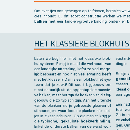
Om even­tjes ons ge­heu­gen op te fris­sen, her­ha­len we 
cies in­houdt. Bij dit soort con­struc­tie wer­ken we me
bal­ken
met een tand-en-groef­ver­bin­ding onder- en b
HET KLAS­SIE­KE BLOK­HUT­
Laten we be­gin­nen met het klas­sie­ke blok­
vast­zit
hut­sys­teem. Ben jij ie­mand die wel houdt van
din­gen.
een lan­de­lij­ke uit­stra­ling, liefst zo veel mo­ge­
Er zijn v
lijk be­spaart en nog niet veel er­va­ring heeft
ge­mak­k
met het klus­sen? Dan is een blok­hut het sys­
creëert e
teem dat je zoekt! Dit soort bij­ge­bouw be­
Ide­aal 
staat na­tuur­lijk uit de op­ge­sta­pel­de mas­sie­
een lage
ve bal­ken, maar het zijn de hoe­ken van dit bij­
ge­bouw die zo ty­pisch zijn. Aan het uit­ein­de
Een na­d
van de plan­ken zie je ge­frees­de gleu­ven of
toch w
uit­spa­rin­gen, waar­door de plan­ken hier net­
Zo is ma
jes in el­kaar schui­ven. Op die ma­nier krijg je
ze enkel 
die
ty­pi­sche, ge­kruis­te hoek­ver­bin­ding
.
gen. Om 
Enkel de on­der­ste bal­ken van de wand wor­