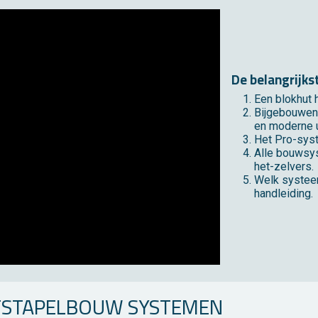
De be­lang­rijk­s
Een blok­hut h
Bij­ge­bou­we
en mo­der­ne ui
Het Pro-sys­t
Alle bouw­sys
het-zel­vers.
Welk sys­teem 
hand­lei­ding.
­STA­PEL­BOUW SYS­TE­MEN