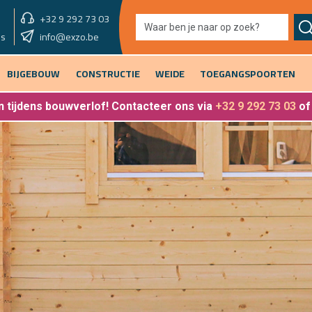
+32 9 292 73 03
showroom morgen
info@exzo.be
9u - 12u30
es
BIJGEBOUW
CONSTRUCTIE
WEIDE
TOEGANGSPOORTEN
 tijdens bouwverlof
! Contacteer ons via
+32 9 292 73 03
o