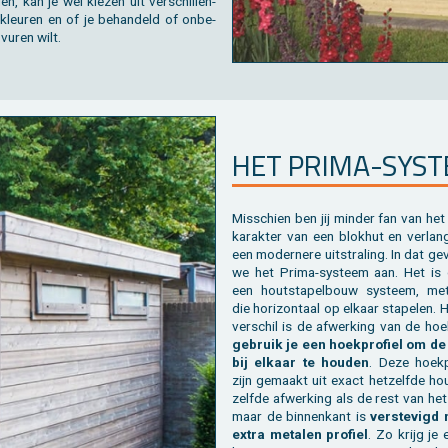
n, kan je wel kie­zen uit ver­schil­len­
­kleu­ren en of je be­han­deld of on­be­
 vuren wilt.
HET PRIMA-SYS­
Mis­schien ben jij min­der fan van het 
ka­rak­ter van een blok­hut en ver­lan
een mo­der­ne­re uit­stra­ling. In dat g
we het Prima-sys­teem aan. Het is 
een hout­sta­pel­bouw sys­teem, met
die ho­ri­zon­taal op el­kaar sta­pe­len.
ver­schil is de af­wer­king van de hoe­
ge­bruik je een hoek­pro­fiel om de
bij el­kaar te hou­den
. Deze hoek­pr
zijn ge­maakt uit exact het­zelf­de ho
zelf­de af­wer­king als de rest van het
maar de bin­nen­kant is
ver­ste­vigd
extra me­ta­len pro­fiel
. Zo krijg je 