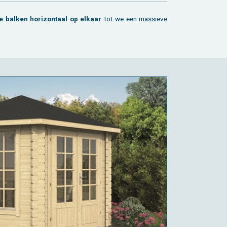
 bal­ken ho­ri­zon­taal op el­kaar
tot we een mas­sie­ve