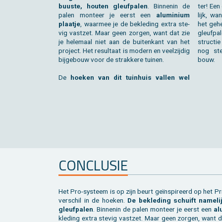
buus­te, hou­ten gleuf­pa­len
. Bin­nen­in de
ter! Een
palen mon­teer je eerst een
alu­mi­ni­um
lijk, wan
plaat­je
, waar­mee je de be­kle­ding extra ste­
het ge­h
vig vast­zet. Maar geen zor­gen, want dat zie
gleuf­pa­
je he­le­maal niet aan de bui­ten­kant van het
struc­ti
pro­ject. Het re­sul­taat is mo­dern en veel­zij­dig
nog stee
bij­ge­bouw voor de strak­ke­re tui­nen.
bouw.
De
hoe­ken van dit tuin­huis val­len wel
CON­CLU­SIE
Het Pro-sys­teem is op zijn beurt geïnspi­reerd op het P
ver­schil in de hoe­ken.
De be­kle­ding schuift na­me­l
gleuf­pa­len
. Bin­nen­in de palen mon­teer je eerst een
alu
kle­ding extra ste­vig vast­zet. Maar geen zor­gen, want da