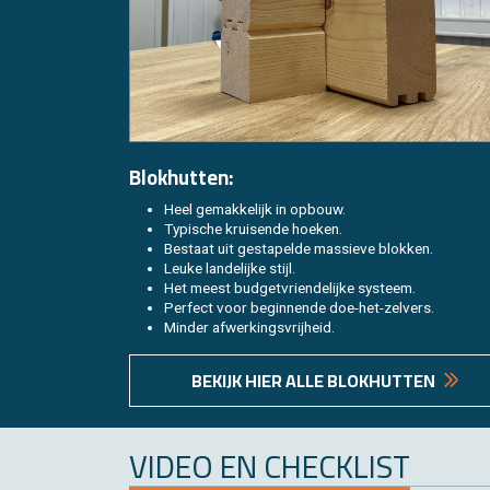
Blok­hut­ten:
Heel ge­mak­ke­lijk in op­bouw.
Ty­pi­sche krui­sen­de hoe­ken.
Be­staat uit ge­sta­pel­de mas­sie­ve blok­ken.
Leuke lan­de­lij­ke stijl.
Het meest bud­get­vrien­de­lij­ke sys­teem.
Per­fect voor be­gin­nen­de doe-het-zel­vers.
Min­der af­wer­kings­vrij­heid.
BE­KIJK HIER ALLE BLOK­HUT­TEN
VIDEO EN CHECK­LIST