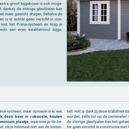
 extra groot bij­ge­bouw is ook mo­ge­
t dank­zij de ste­vi­ge gleuf­pa­len kan
eel meer ge­wicht dra­gen. Be­hal­ve de
len is er ech­ter geen ver­schil in con­
e met het Prima-sys­teem en krijg je
ds een even kwa­li­teits­vol bij­ge­
rima-sys­teem, maar op­nieuw is er een
teit. Het is dank­zij deze sta­bi­li­tei
ijk deze keer in ro­buus­te, hou­ten
wor­den, zelfs tot op de cen­ti­me­ter!
­mi­ni­um plaat­je
, waar­mee je de be­
de ste­vi­ge gleuf­pa­len kan het ge­he
t zie je he­le­maal niet aan de bui­ten­
ter geen ver­schil in con­struc­tie me