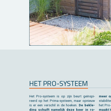
HET PRO-SYS­TEEM
Het Pro-sys­teem is op zijn beurt geïnspi­
meer o
reerd op het Prima-sys­teem, maar op­nieuw
sta­bi­li­
is er een ver­schil in de hoe­ken.
De be­kle­
het Pro
ding schuift na­me­lijk deze keer in ro­
maakt
k