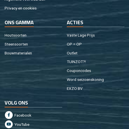
Pri­va­cy en coo­kies
ONS GAMMA
AC­TIES
Hout­soor­ten
Vaste Lage Prijs
Steen­soor­ten
OP = OP
Bouw­ma­te­ri­a­len
Out­let
TUIN­ZOT?!
Cou­pon­co­des
Word sei­zoens­ko­ning
EXZO BV
VOLG ONS
Fa­cebook
You­Tu­be