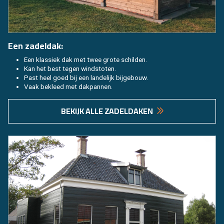
Een za­del­dak:
Een klas­siek dak met twee grote schil­den.
Kan het best tegen wind­sto­ten.
Past heel goed bij een lan­de­lijk bij­ge­bouw.
Vaak be­kleed met dak­pan­nen.
BE­KIJK ALLE ZA­DEL­DA­KEN