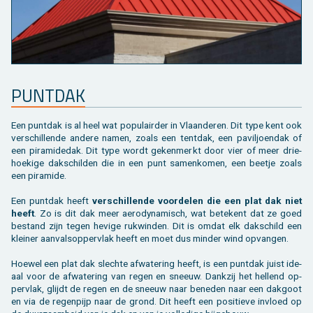
PUNT­DAK
Een punt­dak is al heel wat po­pu­lair­der in Vlaan­de­ren. Dit type kent ook
ver­schil­len­de an­de­re namen, zoals een tent­dak, een pa­vil­joen­dak of
een pi­ra­mi­de­dak. Dit type wordt ge­ken­merkt door vier of meer drie­
hoe­ki­ge dak­schil­den die in een punt sa­men­ko­men, een beet­je zoals
een pi­ra­mi­de.
Een punt­dak heeft
ver­schil­len­de voor­de­len die een plat dak niet
heeft
. Zo is dit dak meer ae­ro­dy­na­misch, wat be­te­kent dat ze goed
be­stand zijn tegen he­vi­ge ruk­win­den. Dit is omdat elk dak­schild een
klei­ner aan­vals­op­per­vlak heeft en moet dus min­der wind op­van­gen.
Hoe­wel een plat dak slech­te af­wa­te­ring heeft, is een punt­dak juist ide­
aal voor de af­wa­te­ring van regen en sneeuw. Dank­zij het hel­lend op­
per­vlak, glijdt de regen en de sneeuw naar be­ne­den naar een dak­goot
en via de re­gen­pijp naar de grond. Dit heeft een po­si­tie­ve in­vloed op