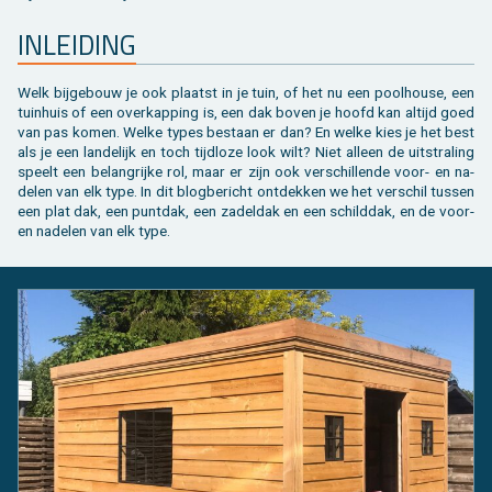
Toebehoren tegels / bestrating
Vierkante palen
Bekijk alles van bijgebouw
Toebehoren
Speeltuigen
IN­LEI­DING
Bekijk alles van terras
Gleufpalen
Bekijk alles van constructie
Dierenverblijf
Welk bij­ge­bouw je ook plaatst in je tuin, of het nu een pool­hou­se, een
tuin­huis of een over­kap­ping is, een dak boven je hoofd kan al­tijd goed
Toebehoren
Onderhoudsproducten
van pas komen. Welke types be­staan er dan? En welke kies je het best
als je een lan­de­lijk en toch tijd­lo­ze look wilt? Niet al­leen de uit­stra­ling
Bekijk alles van tuinafsluiting
Varia
speelt een be­lang­rij­ke rol, maar er zijn ook ver­schil­len­de voor- en na­
de­len van elk type. In dit blog­be­richt ont­dek­ken we het ver­schil tus­sen
een plat dak, een punt­dak, een za­del­dak en een schild­dak, en de voor-
Bekijk alles van tuininrichting
en na­de­len van elk type.