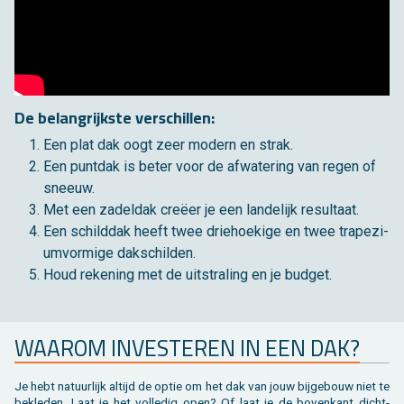
De be­lang­rijk­ste ver­schil­len:
Een plat dak oogt zeer mo­dern en strak.
Een punt­dak is beter voor de af­wa­te­ring van regen of
sneeuw.
Met een za­del­dak creëer je een lan­de­lijk re­sul­taat.
Een schild­dak heeft twee drie­hoe­ki­ge en twee tra­pe­zi­
um­vor­mi­ge dak­schil­den.
Houd re­ke­ning met de uit­stra­ling en je bud­get.
WAAR­OM IN­VES­TE­REN IN EEN DAK?
Je hebt na­tuur­lijk al­tijd de optie om het dak van jouw bij­ge­bouw niet te
be­kle­den. Laat je het vol­le­dig open? Of laat je de bo­ven­kant dicht­