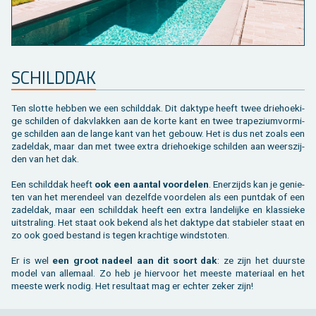
SCHILD­DAK
Ten slot­te heb­ben we een schild­dak. Dit dak­ty­pe heeft twee drie­hoe­ki­
ge schil­den of dak­vlak­ken aan de korte kant en twee tra­pe­zi­um­vor­mi­
ge schil­den aan de lange kant van het ge­bouw. Het is dus net zoals een
za­del­dak, maar dan met twee extra drie­hoe­ki­ge schil­den aan weers­zij­
den van het dak.
Een schild­dak heeft
ook een aan­tal voor­de­len
. Ener­zijds kan je ge­nie­
ten van het me­ren­deel van de­zelf­de voor­de­len als een punt­dak of een
za­del­dak, maar een schild­dak heeft een extra lan­de­lij­ke en klas­sie­ke
uit­stra­ling. Het staat ook be­kend als het dak­ty­pe dat sta­bie­ler staat en
zo ook goed be­stand is tegen krach­ti­ge wind­sto­ten.
Er is wel
een groot na­deel aan dit soort dak
: ze zijn het duur­ste
model van al­le­maal. Zo heb je hier­voor het mees­te ma­te­ri­aal en het
mees­te werk nodig. Het re­sul­taat mag er ech­ter zeker zijn!