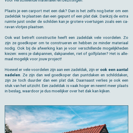
Plaats je een car­port met een dak? Dan is het zelfs nog beter om een
za­del­dak te plaat­sen dan een ge­punt of een plat dak. Dank­zij de extra
ruim­te juist onder de schil­den kan je gro­te­re voer­tui­gen zoals een ca­
ra­van vlot­jes plaat­sen.
Ook wat be­treft con­struc­tie heeft een za­del­dak vele voor­de­len. Zo
zijn ze goed­ko­per om te con­stru­e­ren en heb­ben ze min­der ma­te­ri­aal
nodig. Ook bij de af­wer­king kan je voor ver­schil­len­de mo­ge­lijk­he­den
kie­zen: wens je dak­pan­nen, dak­pa­ne­len, riet of golf­pla­ten? Het is al­le­
maal mo­ge­lijk voor jouw pro­ject!
Hoe­wel er vele voor­de­len zijn aan een za­del­dak, zijn er
ook een aan­tal
na­de­len
. Ze zijn dan wel goed­ko­per dan punt­da­ken en schild­da­ken,
zijn ze toch duur­der dan een plat dak. Daar­naast ver­lies je ook een
stuk van het uit­zicht. Een za­del­dak is vaak hoger en neemt meer plaats
in be­slag, waar­door je dus moei­lij­ker over het dak kan kij­ken.