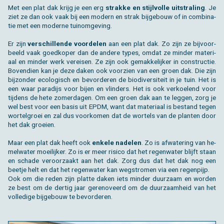
Met een plat dak krijg je een erg
strak­ke en stijl­vol­le uit­stra­ling
. Je
ziet ze dan ook vaak bij een mo­dern en strak bij­ge­bouw of in com­bi­na­
tie met een mo­der­ne tuinom­ge­ving.
Er zijn
ver­schil­len­de voor­de­len
aan een plat dak. Zo zijn ze bij­voor­
beeld vaak goed­ko­per dan de an­de­re types, omdat ze min­der ma­te­ri­
aal en min­der werk ver­ei­sen. Ze zijn ook ge­mak­ke­lij­ker in con­struc­tie.
Bo­ven­dien kan je deze daken ook voor­zien van een groen dak. Die zijn
bij­zon­der eco­lo­gisch en be­vor­de­ren de bi­o­di­ver­si­teit in je tuin. Het is
een waar pa­ra­dijs voor bijen en vlin­ders. Het is ook ver­koe­lend voor
tij­dens de hete zo­mer­da­gen. Om een groen dak aan te leg­gen, zorg je
wel best voor een basis uit EPDM, want dat ma­te­ri­aal is be­stand tegen
wor­tel­groei en zal dus voor­ko­men dat de wor­tels van de plan­ten door
het dak groei­en.
Maar een plat dak heeft ook
en­ke­le na­de­len
. Zo is af­wa­te­ring van he­
mel­wa­ter moei­lij­ker. Zo is er meer ri­si­co dat het re­gen­wa­ter blijft staan
en scha­de ver­oor­zaakt aan het dak. Zorg dus dat het dak nog een
beet­je helt en dat het re­gen­wa­ter kan weg­stro­men via een re­gen­pijp.
Ook om die reden zijn plat­te daken iets min­der duur­zaam en wor­den
ze best om de der­tig jaar ge­re­no­veerd om de duur­zaam­heid van het
vol­le­di­ge bij­ge­bouw te be­vor­de­ren.