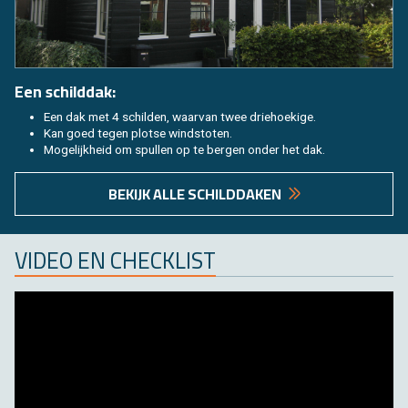
Een schild­dak:
Een dak met 4 schil­den, waar­van twee drie­hoe­ki­ge.
Kan goed tegen plot­se wind­sto­ten.
Mo­ge­lijk­heid om spul­len op te ber­gen onder het dak.
BE­KIJK ALLE SCHILD­DA­KEN
VIDEO EN CHECK­LIST