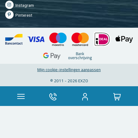
In­st­agram
Pin­te­rest
Bank
over­schrij­ving
Mijn coo­kie-in­stel­lin­gen aan­pas­sen
© 2011 - 2026 EXZO