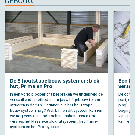
GE­BOUW
De 3 hout­sta­pel­bouw sys­te­men: blok­
Een bij
hut, Prima en Pro
ver­sch
In een vorig blog­be­richt be­spra­ken we uit­ge­breid de
De con­st
ver­schil­len­de me­tho­den om jouw bij­ge­bouw te con­
port, een 
stru­e­ren in de tuin. Her­in­ner je je het hout­sta­pel­
ping) lijk
bouw sys­teem nog? Wel, bin­nen dit sys­teem kun­nen
begin je e
we nog eens een on­der­scheid maken tus­sen drie
zijn er ho
ver­sies: het klas­sie­ke blok­hut­sys­teem, het Prima-
kan re­a­li­
sys­teem en het Pro-sys­teem.