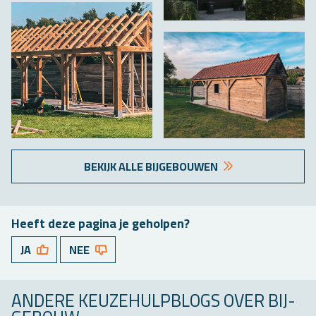
BE­KIJK ALLE BIJ­GE­BOU­WEN
Heeft deze pa­gi­na je ge­hol­pen?
JA
NEE
AN­DE­RE KEU­ZE­HULP­BLOGS OVER BIJ­