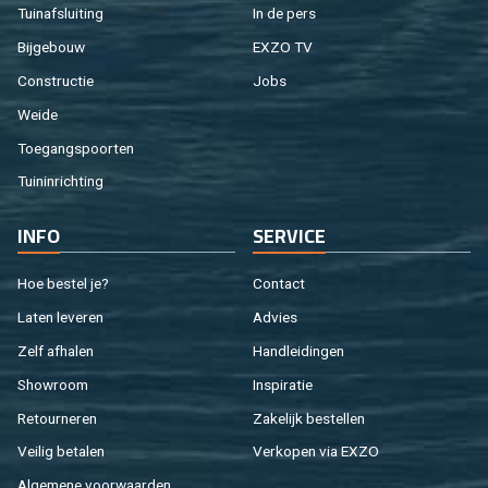
Tuin­af­slui­ting
In de pers
Bij­ge­bouw
EXZO TV
Con­struc­tie
Jobs
Weide
Toe­gangs­poor­ten
Tuin­in­rich­ting
INFO
SER­VI­CE
Hoe be­stel je?
Con­tact
Laten le­ve­ren
Ad­vies
Zelf af­ha­len
Hand­lei­din­gen
Show­room
In­spi­ra­tie
Re­tour­ne­ren
Za­ke­lijk be­stel­len
Vei­lig be­ta­len
Ver­ko­pen via EXZO
Al­ge­me­ne voor­waar­den