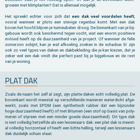
groei­en met klim­plan­ten? Dat is al­le­maal mo­ge­lijk.
Het spreekt ech­ter voor zich dat
een dak veel voor­de­len heeft
,
voor­al wan­neer er plots een ste­vi­ge re­gen­bui komt. Met een dak
boven het hoofd blij­ven je tui­meu­be­len droog. De bin­nen­kant van je bij­
ge­bouw wordt ook be­schermd tegen vocht, wat een enorm po­si­tie­ve
in­vloed heeft op de duur­zaam­heid van je pro­ject. Of wan­neer de felle
zo­mer­zon schijnt, kan je wat af­koe­ling zoe­ken in de scha­duw. Er zijn
ook zo veel types van daken en dak­be­kle­ding die je kan kie­zen, dat je
zeker wel een dak vindt die per­fect past bij je bij­ge­bouw en de rest
van je wo­ning.
PLAT DAK
Zoals de naam het zelf al zegt, zijn plat­te daken echt vol­le­dig plat. De
bo­ven­kant wordt mee­st­al op ver­schil­len­de ma­nie­ren wa­ter­dicht af­ge­
werkt, zoals met EPDM (een syn­the­tisch rub­ber dat een bij­zon­der
hoge duur­zaam­heid heeft) of met Bi­tu­men (een stof op basis van po­ly­
me­ren of sty­reen met een min­der goede duur­zaam­heid). Dit type dak
is niet vol­le­dig het­zelf­de als een les­se­naars dak: een plat dak is mee­st­
al vol­le­dig ho­ri­zon­taal of heeft een lich­te hel­ling, ter­wijl een les­se­naars
dak dui­de­lijk schuin staat.