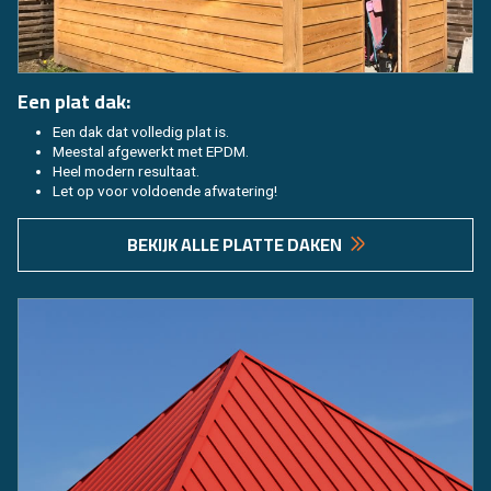
Een plat dak:
Een dak dat vol­le­dig plat is.
Mee­st­al af­ge­werkt met EPDM.
Heel mo­dern re­sul­taat.
Let op voor vol­doen­de af­wa­te­ring!
BE­KIJK ALLE PLAT­TE DAKEN