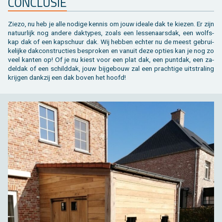
CON­CLU­SIE
Ziezo, nu heb je alle no­di­ge ken­nis om jouw ide­a­le dak te kie­zen. Er zijn
na­tuur­lijk nog an­de­re dak­ty­pes, zoals een les­se­naars­dak, een wolfs­
kap dak of een kap­schuur dak. Wij heb­ben ech­ter nu de meest ge­brui­
ke­lij­ke dak­con­struc­ties be­spro­ken en van­uit deze op­ties kan je nog zo
veel kan­ten op! Of je nu kiest voor een plat dak, een punt­dak, een za­
del­dak of een schild­dak, jouw bij­ge­bouw zal een prach­ti­ge uit­stra­ling
krij­gen dank­zij een dak boven het hoofd!