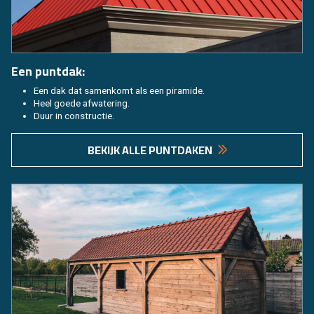
Een punt­dak:
Een dak dat sa­men­komt als een pi­ra­mi­de.
Heel goede af­wa­te­ring.
Duur in con­struc­tie.
BE­KIJK ALLE PUNT­DA­KEN