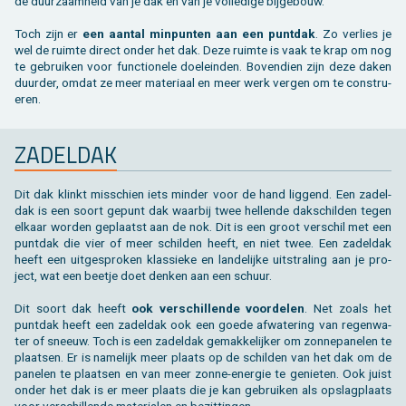
de duur­zaam­heid van je dak en van je vol­le­di­ge bij­ge­bouw.
Toch zijn er
een aan­tal min­pun­ten aan een punt­dak
. Zo ver­lies je
wel de ruim­te di­rect onder het dak. Deze ruim­te is vaak te krap om nog
te ge­brui­ken voor func­ti­o­ne­le doel­ein­den. Bo­ven­dien zijn deze daken
duur­der, omdat ze meer ma­te­ri­aal en meer werk ver­gen om te con­stru­
e­ren.
ZA­DEL­DAK
Dit dak klinkt mis­schien iets min­der voor de hand lig­gend. Een za­del­
dak is een soort ge­punt dak waar­bij twee hel­len­de dak­schil­den tegen
el­kaar wor­den ge­plaatst aan de nok. Dit is een groot ver­schil met een
punt­dak die vier of meer schil­den heeft, en niet twee. Een za­del­dak
heeft een uit­ge­spro­ken klas­sie­ke en lan­de­lij­ke uit­stra­ling aan je pro­
ject, wat een beet­je doet den­ken aan een schuur.
Dit soort dak heeft
ook ver­schil­len­de voor­de­len
. Net zoals het
punt­dak heeft een za­del­dak ook een goede af­wa­te­ring van re­gen­wa­
ter of sneeuw. Toch is een za­del­dak ge­mak­ke­lij­ker om zon­ne­pa­ne­len te
plaat­sen. Er is na­me­lijk meer plaats op de schil­den van het dak om de
pa­ne­len te plaat­sen en van meer zonne-ener­gie te ge­nie­ten. Ook juist
onder het dak is er meer plaats die je kan ge­brui­ken als op­slag­plaats
voor ver­schil­len­de ma­te­ri­a­len en be­zit­tin­gen.