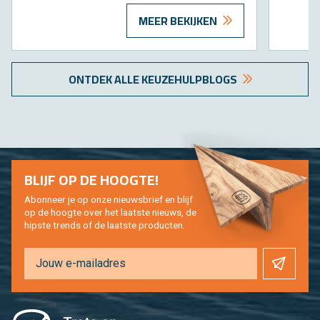
MEER BEKIJKEN
ONT­DEK ALLE KEU­ZE­HULP­BLOGS
BLIJF OP DE HOOG­TE!
Abon­neer je op onze nieuws­brief en blijf
op de hoog­te over het laat­ste nieuws, de
hip­s­te trends of de laat­ste pro­duc­ten.