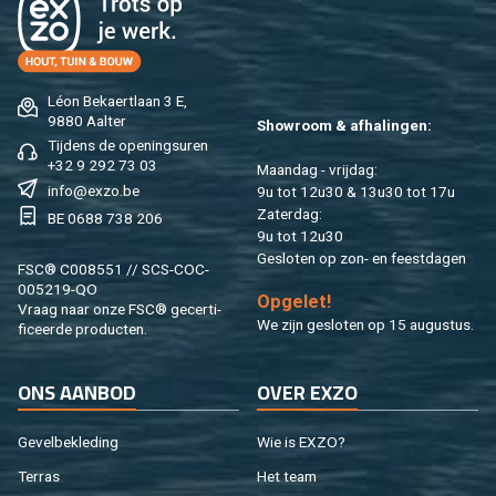
Léon Be­kaert­laan 3 E,
9880 Aal­ter
Show­room & af­ha­lin­gen:
Tij­dens de ope­nings­uren
+32 9 292 73 03
Maan­dag - vrij­dag:
info@​exzo.​be
9u tot 12u30 & 13u30 tot 17u
Za­ter­dag:
BE 0688 738 206
9u tot 12u30
Ge­slo­ten op zon- en feest­da­gen
FSC® C008551 // SCS-COC-
005219-QO
Op­ge­let!
Vraag naar onze FSC® ge­cer­ti­
We zijn ge­slo­ten op 15 au­gus­tus.
fi­ceer­de pro­duc­ten.
ONS AAN­BOD
OVER EXZO
Ge­vel­be­kle­ding
Wie is EXZO?
Ter­ras
Het team