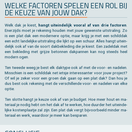
WELKE FAC­TO­REN SPE­LEN EEN ROL BIJ
DE KEUZE VAN JOUW DAK?
Welk dak je kiest,
hangt uit­ein­de­lijk voor­al af van drie fac­to­ren
.
Ener­zijds moet je re­ke­ning hou­den met jouw ge­wens­te uit­stra­ling. Zo
is een plat dak een mo­der­ne­re optie, maar krijg je met een schild­dak
een echt lan­de­lij­ke uit­stra­ling die lijkt op een schuur. Alles hangt uit­ein­
de­lijk ook af van de soort dak­be­kle­ding die je kiest. Een za­del­dak met
een be­kle­ding met grij­ze be­ton­nen dak­pan­nen kan nog steeds heel
mo­dern ogen.
Ten twee­de weeg je best elk dak­ty­pe ook af met de voor- en na­de­len.
Mis­schien is een schild­dak net iets­je in­te­res­san­ter voor jouw pro­ject?
Of wil je zeker voor een groen dak gaan op een plat dak? Dan hou je
dus best ook re­ke­ning met de ver­schil­len­de voor- en na­de­len van elke
optie.
Ten slot­te hangt je keuze ook af van je bud­get. Hoe meer hout en ma­
te­ri­aal je nodig hebt om het dak af te wer­ken, hoe duur­der het uit­ein­de­
lij­ke kos­ten­plaat­je zal zijn. Een plat dak vergt bij­voor­beeld min­der ma­
te­ri­aal en werk, waar­door je meer kan be­spa­ren.