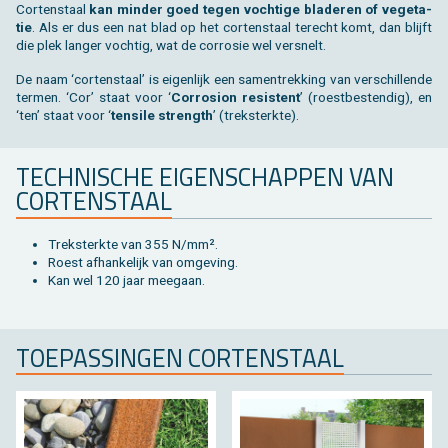
Cor­ten­staal
kan min­der goed tegen voch­ti­ge bla­de­ren of ve­ge­ta­
tie
. Als er dus een nat blad op het cor­ten­staal te­recht komt, dan blijft
die plek lan­ger voch­tig, wat de cor­ro­sie wel ver­snelt.
De naam ‘cor­ten­staal’ is ei­gen­lijk een sa­men­trek­king van ver­schil­len­de
ter­men. ‘Cor’ staat voor ‘
Cor­ro­si­on re­sis­tent
’ (roest­be­sten­dig), en
‘ten’ staat voor ‘
ten­si­le strength
’ (trek­sterk­te).
TECH­NI­SCHE EI­GEN­SCHAP­PEN VAN
COR­TEN­STAAL
Trek­sterk­te van 355 N/mm².
Roest af­han­ke­lijk van om­ge­ving.
Kan wel 120 jaar mee­gaan.
TOE­PAS­SIN­GEN COR­TEN­STAAL