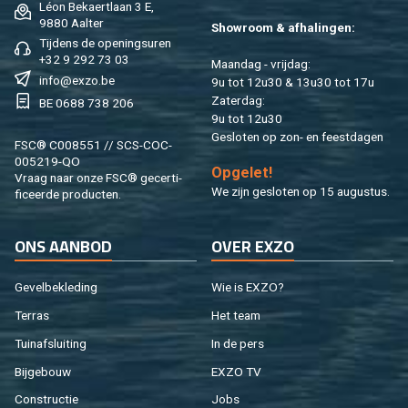
Léon Be­kaert­laan 3 E,
9880 Aal­ter
Show­room & af­ha­lin­gen:
Tij­dens de ope­nings­uren
+32 9 292 73 03
Maan­dag - vrij­dag:
info@​exzo.​be
9u tot 12u30 & 13u30 tot 17u
Za­ter­dag:
BE 0688 738 206
9u tot 12u30
Ge­slo­ten op zon- en feest­da­gen
FSC® C008551 // SCS-COC-
005219-QO
Op­ge­let!
Vraag naar onze FSC® ge­cer­ti­
We zijn ge­slo­ten op 15 au­gus­tus.
fi­ceer­de pro­duc­ten.
ONS AAN­BOD
OVER EXZO
Ge­vel­be­kle­ding
Wie is EXZO?
Ter­ras
Het team
Tuin­af­slui­ting
In de pers
Bij­ge­bouw
EXZO TV
Con­struc­tie
Jobs