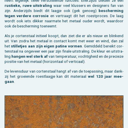
heeft ei­gen­lijk twee ver­schil­len­de func­ties. Ener­zijds bie­den ze een
Toebehoren tegels / bestrating
Vierkante palen
Bekijk alles van bijgebouw
Toebehoren
Speeltuigen
rus­tie­ke, ruwe uit­stra­ling
waar veel klus­sers en de­sig­ners fan van
zijn. An­der­zijds biedt dit laag­je ook (gek ge­noeg)
be­scher­ming
tegen ver­de­re cor­ro­sie
en ver­traagt dit het roest­pro­ces. De laag
Bekijk alles van terras
Gleufpalen
Bekijk alles van constructie
Dierenverblijf
wordt ook iets dik­ker naar­ma­te het me­taal ouder wordt, waar­door
ook de be­scher­ming toe­neemt.
Toebehoren
Onderhoudsproducten
Als je cor­ten­staal ini­ti­eel koopt, dan ziet die er als nieuw en blin­kend
uit. Van zodra het me­taal in con­tact komt met weer en wind, dan zal
Bekijk alles van tuinafsluiting
Varia
het
stil­le­tjes aan zijn eigen pa­ti­ne vor­men
. Ge­mid­deld be­reikt cor­
ten­staal na on­ge­veer een jaar zijn fi­na­le uit­stra­ling. De kleur en uit­stra­
ling
han­gen wel sterk af
van tem­pe­ra­tuur, voch­tig­heid en de pre­cie­ze
Bekijk alles van tuininrichting
po­si­tie van het me­taal (ho­ri­zon­taal of ver­ti­caal).
De le­vens­duur van cor­ten­staal hangt af van de toe­pas­sing, maar dank­
zij het groei­en­de roest­laag­je kan dit ma­te­ri­aal
wel 120 jaar mee­
gaan
.