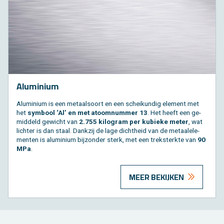
Alu­mi­ni­um
Alu­mi­ni­um is een me­taal­soort en een schei­kun­dig ele­ment met
het
sym­bool ‘Al’ en met atoom­num­mer 13
. Het heeft een ge­
mid­deld ge­wicht van
2.755 ki­lo­gram per ku­bie­ke meter
, wat
lich­ter is dan staal. Dank­zij de lage dicht­heid van de me­taal­ele­
men­ten is alu­mi­ni­um bij­zon­der sterk, met een trek­sterk­te van
90
MPa
.
MEER BEKIJKEN