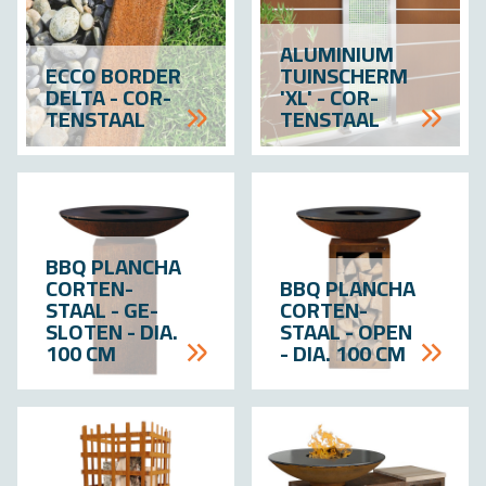
ALU­MI­NI­UM
ECCO BOR­DER
TUIN­SCHERM
DELTA - COR­
'XL' - COR­
TEN­STAAL
TEN­STAAL
BBQ PLAN­CHA
COR­TEN­
BBQ PLAN­CHA
STAAL - GE­
COR­TEN­
SLO­TEN - DIA.
STAAL - OPEN
100 CM
- DIA. 100 CM