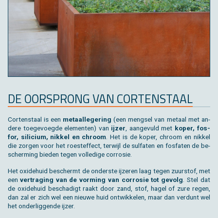
DE OOR­SPRONG VAN COR­TEN­STAAL
Cor­ten­staal is een
me­taal­le­ge­ring
(een meng­sel van me­taal met an­
de­re toe­ge­voeg­de ele­men­ten) van
ijzer
, aan­ge­vuld met
koper, fos­
for, si­li­ci­um, nik­kel en chroom
. Het is de koper, chroom en nik­kel
die zor­gen voor het roest­ef­fect, ter­wijl de sul­fa­ten en fos­fa­ten de be­
scher­ming bie­den tegen vol­le­di­ge cor­ro­sie.
Het oxi­de­huid be­schermt de on­der­ste ij­ze­ren laag tegen zuur­stof, met
een
ver­tra­ging van de vor­ming van cor­ro­sie tot ge­volg
. Stel dat
de oxi­de­huid be­scha­digt raakt door zand, stof, hagel of zure regen,
dan zal er zich wel een nieu­we huid ont­wik­ke­len, maar dan ver­dunt wel
het on­der­lig­gen­de ijzer.