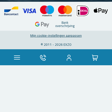
Bank
over­schrij­ving
Mijn coo­kie-in­stel­lin­gen aan­pas­sen
© 2011 - 2026 EXZO