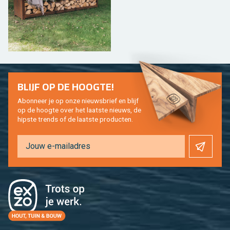
BLIJF OP DE HOOG­TE!
Abon­neer je op onze nieuws­brief en blijf
op de hoog­te over het laat­ste nieuws, de
hip­s­te trends of de laat­ste pro­duc­ten.