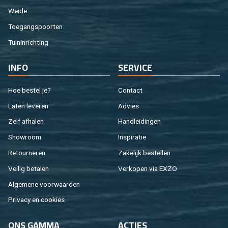
Weide
Toe­gangs­poor­ten
Tuin­in­rich­ting
INFO
SER­VI­CE
Hoe be­stel je?
Con­tact
Laten le­ve­ren
Ad­vies
Zelf af­ha­len
Hand­lei­din­gen
Show­room
In­spi­ra­tie
Re­tour­ne­ren
Za­ke­lijk be­stel­len
Vei­lig be­ta­len
Ver­ko­pen via EXZO
Al­ge­me­ne voor­waar­den
Pri­va­cy en coo­kies
ONS GAMMA
AC­TIES