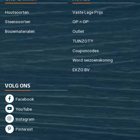
Hout­soor­ten
Vaste Lage Prijs
Steen­soor­ten
OP = OP
Bouw­ma­te­ri­a­len
Out­let
TUIN­ZOT?!
Cou­pon­co­des
Word sei­zoens­ko­ning
EXZO BV
VOLG ONS
Fa­cebook
You­Tu­be
In­st­agram
Pin­te­rest