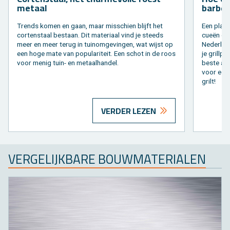
me­taal
bar­be­
Trends komen en gaan, maar mis­schien blijft het
Een plan­c
cor­ten­staal be­staan. Dit ma­te­ri­aal vind je steeds
cueën dat 
meer en meer terug in tuinom­ge­vin­gen, wat wijst op
Ne­der­land
een hoge mate van po­pu­la­ri­teit. Een schot in de roos
je grill­p
voor menig tuin- en me­taal­han­del.
beste aan?
voor een 
grilt!
VERDER LEZEN
VER­GE­LIJK­BA­RE BOUW­MA­TE­RI­A­LEN