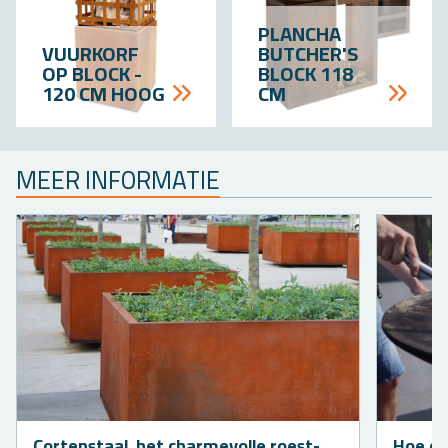
PLAN­CHA
VUUR­KORF
BUT­CHER'S
OP BLOCK -
BLOCK 118
120 CM HOOG
CM
MEER IN­FOR­MA­TIE
Cor­ten­staal, het char­me­vol­le roest­
Hoe on­