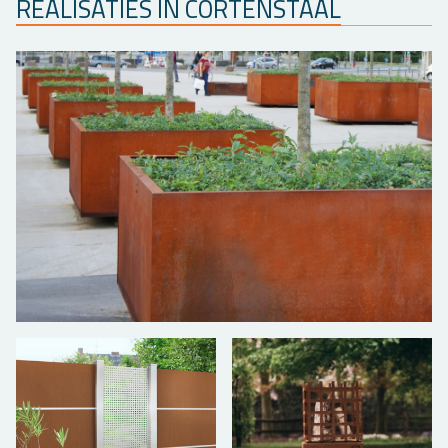
RE­A­LI­SA­TIES IN COR­TEN­STAAL