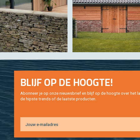
BLIJF OP DE HOOG­TE!
Abon­neer je op onze nieuws­brief en blijf op de hoog­te over het la
de hip­s­te trends of de laat­ste pro­duc­ten.