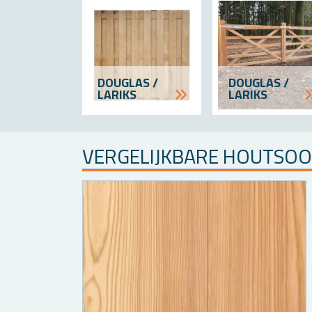
DOU­G­LAS /
DOU­G­LAS /
LA­RIKS
LA­RIKS
VER­GE­LIJK­BA­RE HOUT­SO