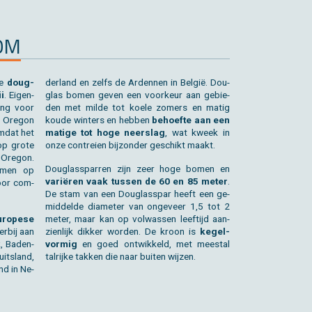
OOM
de
dou­g­
der­land en zelfs de Ar­den­nen in België. Dou­
i
. Ei­gen­
g­las bomen geven een voor­keur aan ge­bie­
ming voor
den met milde tot koele zo­mers en matig
 Ore­gon
koude win­ters en heb­ben
be­hoef­te aan een
mdat het
ma­ti­ge tot hoge neer­slag
, wat kweek in
 op grote
onze con­trei­en bij­zon­der ge­schikt maakt.
Ore­gon.
Dou­g­las­spar­ren zijn zeer hoge bomen en
bomen op
variëren vaak tus­sen de 60 en 85 meter
.
voor com­
De stam van een Dou­g­las­spar heeft een ge­
mid­del­de dia­me­ter van on­ge­veer 1,5 tot 2
­ro­pe­se
meter, maar kan op vol­was­sen leef­tijd aan­
r­bij aan
zien­lijk dik­ker wor­den. De kroon is
ke­gel­
jk, Baden-
vor­mig
en goed ont­wik­keld, met mee­st­al
its­land,
tal­rij­ke tak­ken die naar bui­ten wij­zen.
nd in Ne­