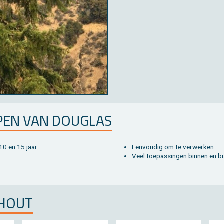
­PEN VAN DOU­G­LAS
10 en 15 jaar.
Een­vou­dig om te ver­wer­ken.
Veel toe­pas­sin­gen bin­nen en bu
 HOUT