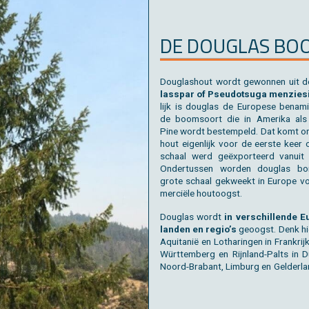
DE DOU­G­LAS B
Dou­g­las­hout wordt ge­won­nen uit 
las­spar of Pseu­dotsu­ga men­ziesi
lijk is dou­g­las de Eu­ro­pe­se be­na­
de boom­soort die in Ame­ri­ka als
Pine wordt be­stem­peld. Dat komt o
hout ei­gen­lijk voor de eer­ste keer
schaal werd geëxpor­teerd van­uit 
On­der­tus­sen wor­den dou­g­las 
grote schaal ge­kweekt in Eu­ro­pe 
mer­ciële hout­oogst.
Dou­g­las wordt
in ver­schil­len­de Eu
lan­den en regio’s
ge­oogst. Denk hie
Aquit­anië en Lot­ha­rin­gen in Frank­ri
Würt­tem­berg en Rijn­land-Palts in Du
Noord-Bra­bant, Lim­burg en Gel­der­la