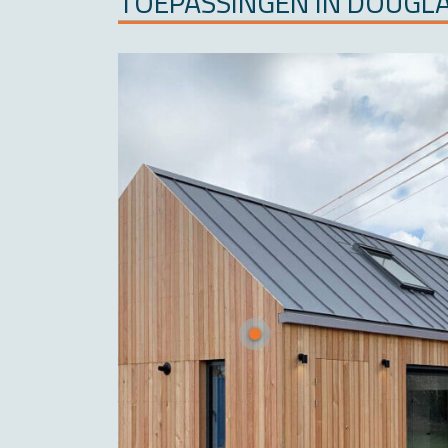
TOE­PAS­SIN­GEN IN DOU­G­L