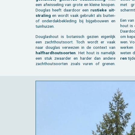
een af­wis­se­ling van grote en klei­ne kno­pen.
met gr
Dou­g­las heeft daar­door een
rus­tie­ke uit­
schermt 
stra­ling
en wordt vaak ge­bruikt als bui­ten-
Een van 
of on­der­dak­be­kle­ding bij bij­ge­bou­wen en
hout is
tuin­hui­zen.
Daar­doo
Dou­g­las­hout is bo­ta­nisch ge­zien ei­gen­lijk
om ke­pe
een zacht­hout­soort. Toch wordt er vaak
wen. Voo
naar dou­g­las ver­we­zen in de con­text van
wer­ken
half­hard­hout­soor­ten
. Het hout is na­me­lijk
weten d
een stuk zwaar­der en har­der dan an­de­re
ren
tij­
zacht­hout­soor­ten zoals vuren of gre­nen.