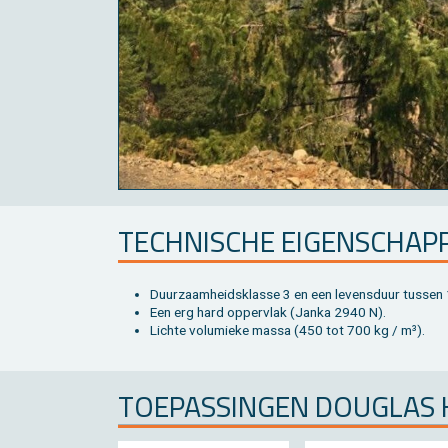
TECH­NI­SCHE EI­GEN­SCHAP
Duur­zaam­heids­klas­se 3 en een le­vens­duur tus­sen 
Een erg hard op­per­vlak (Janka 2940 N).
Lich­te vo­lu­mie­ke massa (450 tot 700 kg / m³).
TOE­PAS­SIN­GEN DOU­G­LAS