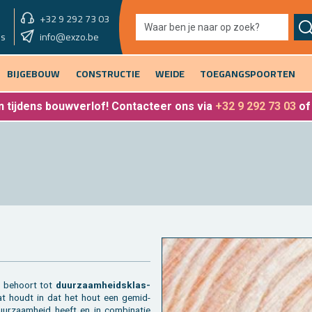
+32 9 292 73 03
showroom vandaag
info@exzo.be
9u - 12u30 & 13u30 - 17u
es
BIJGEBOUW
CONSTRUCTIE
WEIDE
TOEGANGSPOORTEN
 tijdens bouwverlof
! Contacteer ons via
+32 9 292 73 03
o
s be­hoort tot
duur­zaam­heids­klas­
at houdt in dat het hout een ge­mid­
uur­zaam­heid heeft en in com­bi­na­tie