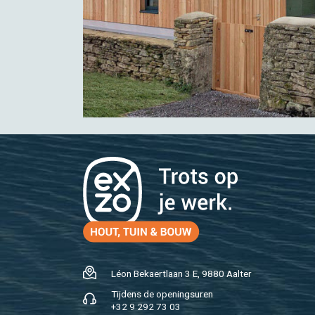
Léon Be­kaert­laan 3 E, 9880 Aal­ter
Tij­dens de ope­nings­uren
+32 9 292 73 03