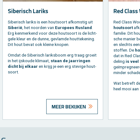
Si­be­risch La­riks
Red Class
Si­be­risch la­riks is een hout­soort af­kom­stig uit
Red Class Woo
Si­be­rië
, het noor­den van
Eu­ro­pees Rus­land
.
hout­soort
af­k
Erg ken­mer­kend voor deze hout­soort is de licht­
fa­mi­lie. Dit h
ge­le kleur en de dunne, ge­vlam­de hout­te­ke­ning.
sche ma­nier be
Dit hout bevat ook klei­ne kno­pen.
en slechts een 
stof­fen. De
hoe
Omdat de Si­be­risch la­riks­boom erg traag groeit
dat in Red Clas
in het ijs­kou­de kli­maat,
staan de jaar­rin­gen
de­ling
is veel
dicht bij el­kaar
en krijg je een erg ste­vi­ge hout­
geïmpreg­neerd 
soort.
min­der scha­de
Wat be­treft d
heel mooi aan 
MEER BEKIJKEN