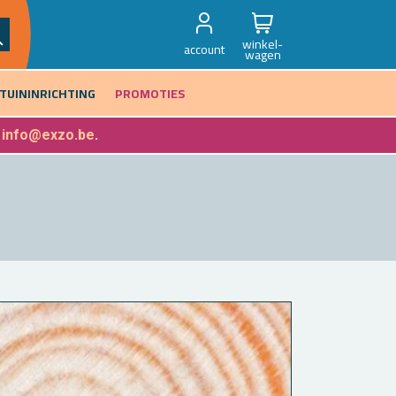
winkel-
account
wagen
TUININRICHTING
PROMOTIES
f
info@exzo.be
.