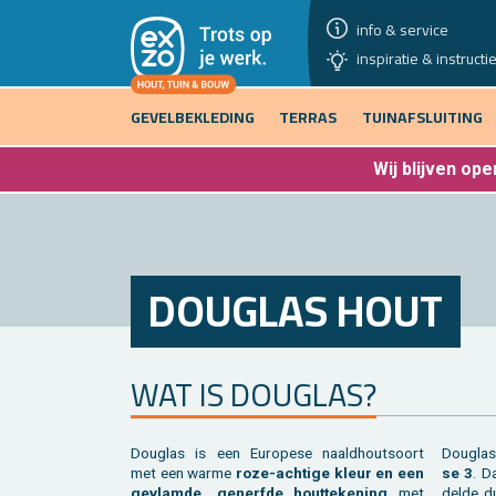
info & service
inspiratie & instructi
GEVELBEKLEDING
TERRAS
TUINAFSLUITING
Wij blijven
open
DOU­G­LAS HOUT
WAT IS DOU­G­LAS?
Dou­g­las is een Eu­ro­pe­se naald­hout­soort
Dou­g­la
met een warme
roze-ach­ti­ge kleur en een
se 3
. D
ge­vlam­de, ge­nerf­de hout­te­ke­ning
met
del­de d