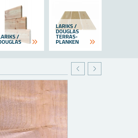
LA­RIKS /
DOU­G­LAS
LA­RIKS /
TERRAS­
DOU­G­LAS
PLANKEN
VORIGE
VOLGENDE