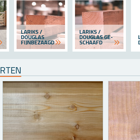
LA­RIKS /
LA­RIKS /
DOU­G­LAS
DOU­G­LAS GE­
FIJN­BEZAAGD
SCHAAFD
OR­TEN