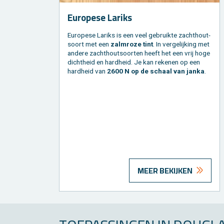
Eu­ro­pe­se La­riks
Eu­ro­pe­se La­riks is een veel ge­bruik­te zacht­hout­
soort met een
zalm­roze tint
. In ver­ge­lij­king met
an­de­re zacht­hout­soor­ten heeft het een vrij hoge
dicht­heid en hard­heid. Je kan re­ke­nen op een
hard­heid van
2600 N op de schaal van janka
.
MEER BEKIJKEN