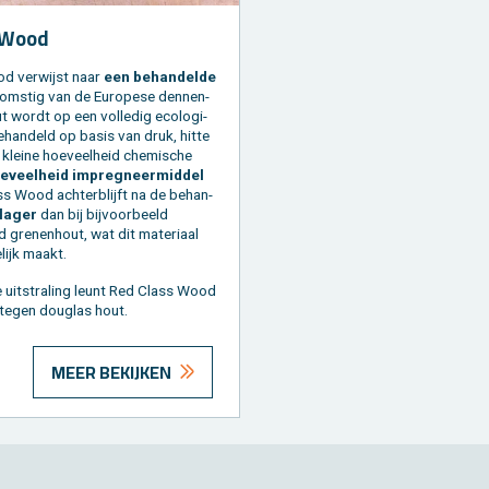
 Wood
d ver­wijst naar
een be­han­del­de
om­stig van de Eu­ro­pe­se den­nen­
out wordt op een vol­le­dig eco­lo­gi­
­han­deld op basis van druk, hitte
klei­ne hoe­veel­heid che­mi­sche
­veel­heid im­preg­neer­mid­del
s Wood ach­ter­blijft na de be­han­
 lager
dan bij bij­voor­beeld
gre­nen­hout, wat dit ma­te­ri­aal
­lijk maakt.
e uit­stra­ling leunt Red Class Wood
tegen dou­g­las hout.
MEER BEKIJKEN