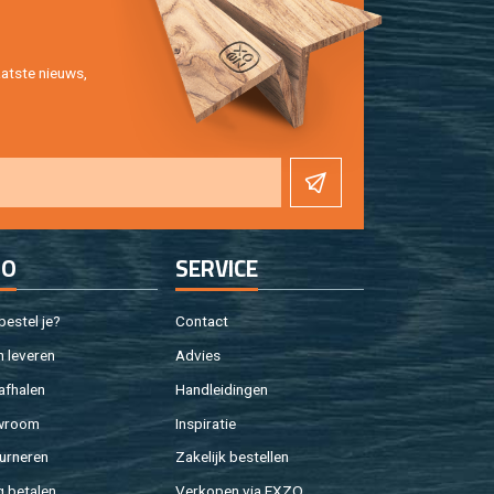
at­ste nieuws,
FO
SER­VI­CE
e­stel je?
Con­tact
 le­ve­ren
Ad­vies
af­ha­len
Hand­lei­din­gen
w­room
In­spi­ra­tie
ur­ne­ren
Za­ke­lijk be­stel­len
g be­ta­len
Ver­ko­pen via EXZO