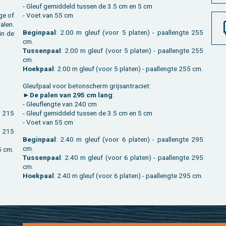
- Gleuf ge­mid­deld tus­sen de 3.5 cm en 5 cm
­ge of
- Voet van 55 cm
palen.
Be­gin­paal
: 2.00 m gleuf (voor 5 pla­ten) - paal­leng­te 255
in de
cm.
Tus­sen­paal
: 2.00 m gleuf (voor 5 pla­ten) - paal­leng­te 255
cm.
Hoek­paal
: 2.00 m gleuf (voor 5 pla­ten) - paal­leng­te 255 cm.
Gleuf­paal voor be­ton­scherm grijsan­tra­ciet:
►
De palen van 295 cm lang
:
- Gleu­fleng­te van 240 cm
- Gleuf ge­mid­deld tus­sen de 3.5 cm en 5 cm
- Voet van 55 cm
Be­gin­paal
: 2.40 m gleuf (voor 6 pla­ten) - paal­leng­te 295
cm.
ng­te 215 cm.
Tus­sen­paal
: 2.40 m gleuf (voor 6 pla­ten) - paal­leng­te 295
cm.
Hoek­paal
: 2.40 m gleuf (voor 6 pla­ten) - paal­leng­te 295 cm.