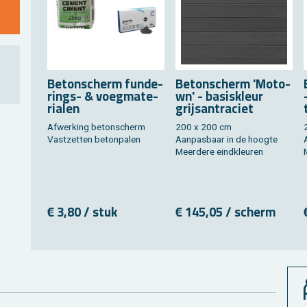
Be­ton­scherm fun­de­
Be­ton­scherm 'Mo­to­
rings- & voeg­ma­te­
wn' - ba­sis­kleur
ri­a­len
grijsan­tra­ciet
Af­wer­king be­ton­scherm
200 x 200 cm
Vast­zet­ten be­ton­pa­len
Aan­pas­baar in de hoog­te
Meer­de­re eind­kleu­ren
M
€ 3,80 / stuk
€ 145,05 / scherm