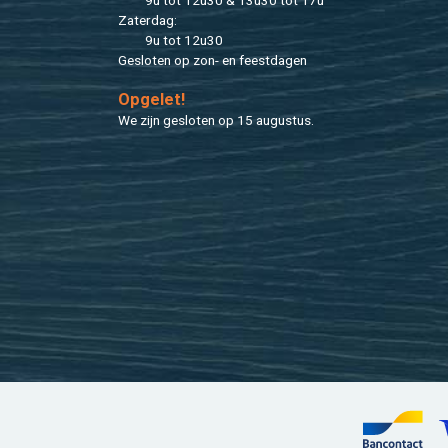
9u tot 12u30 & 13u30 tot 17u
Za­ter­dag:
9u tot 12u30
Ge­slo­ten op zon- en feest­da­gen
Op­ge­let!
We zijn ge­slo­ten op 15 au­gus­tus.