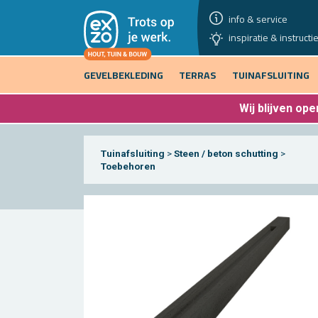
info & service
inspiratie & instructi
GEVELBEKLEDING
TERRAS
TUINAFSLUITING
Wij blijven
open
Tuinafsluiting
>
Steen / beton schutting
>
Toebehoren