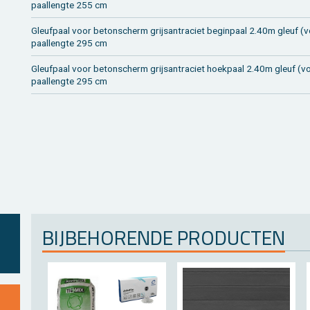
paal­leng­te 255 cm
Gleuf­paal voor be­ton­scherm grijsan­tra­ciet be­gin­paal 2.40m gleuf (vo
paal­leng­te 295 cm
Gleuf­paal voor be­ton­scherm grijsan­tra­ciet hoek­paal 2.40m gleuf (vo
paal­leng­te 295 cm
BIJ­BE­HO­REN­DE PRO­DUC­TEN