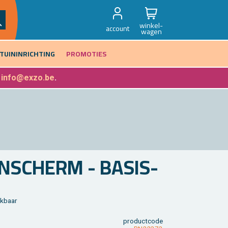
winkel-
account
wagen
TUININRICHTING
PROMOTIES
f
info@exzo.be
.
­SCHERM - BA­SIS­
ik­baar
product­code