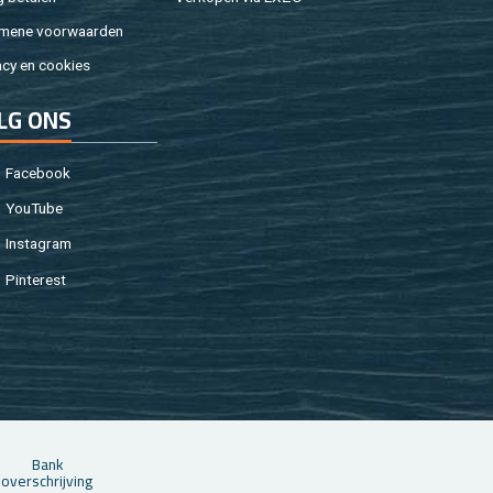
­me­ne voor­waar­den
a­cy en coo­kies
LG ONS
Fa­cebook
You­Tu­be
In­st­agram
Pin­te­rest
Bank
over­schrij­ving