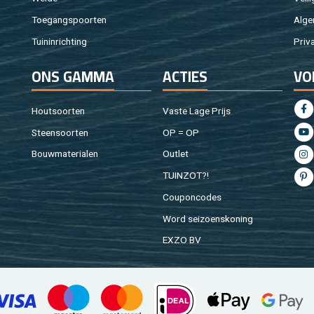
Toe­gangs­poor­ten
Al­ge
Tuin­in­rich­ting
Pri­v
ONS GAMMA
AC­TIES
VO
Hout­soor­ten
Vaste Lage Prijs
Steen­soor­ten
OP = OP
Bouw­ma­te­ri­a­len
Out­let
TUIN­ZOT?!
Cou­pon­co­des
Word sei­zoens­ko­ning
EXZO BV