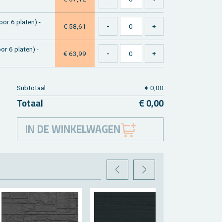
or 6 pla­ten) -
€ 58,61
or 6 pla­ten) -
€ 63,99
Sub­to­taal
€ 0,00
To­taal
€ 0,00
IN DE WINKELWAGEN
VORIGE
VOLGENDE