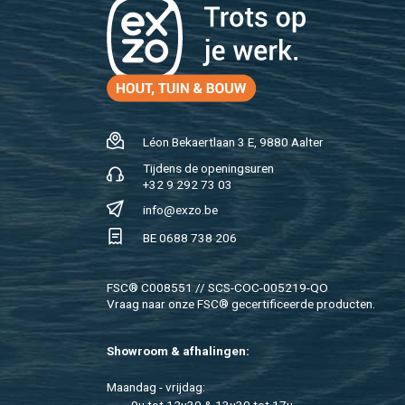
Léon Be­kaert­laan 3 E, 9880 Aal­ter
Tij­dens de ope­nings­uren
+32 9 292 73 03
info@​exzo.​be
BE 0688 738 206
FSC® C008551 // SCS-COC-005219-QO
Vraag naar onze FSC® ge­cer­ti­fi­ceer­de pro­duc­ten.
Show­room & af­ha­lin­gen:
Maan­dag - vrij­dag: