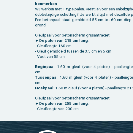
ken­mer­ken
Wij wer­ken met 1 type palen. Kiest je voor een en­kel­zij­di
dub­bel­zij­di­ge schut­ting? Je werkt al­tijd met de­zelf­de 
Een be­ton­paal staat ge­mid­deld 55 cm tot 60 cm diep 
grond.
Gleuf­paal voor be­ton­scherm grijsan­tra­ciet:
►
De palen van 215 cm lang
:
- Gleu­fleng­te 160 cm
- Gleuf ge­mid­deld tus­sen de 3.5 cm en 5 cm
- Voet van 55 cm
Be­gin­paal
: 1.60 m gleuf (voor 4 pla­ten) - paal­leng­te 215
cm.
Tus­sen­paal
: 1.60 m gleuf (voor 4 pla­ten) - paal­leng­te 215
cm.
Hoek­paal
: 1.60 m gleuf (voor 4 pla­ten) - paal­le
Gleuf­paal voor be­ton­scherm grijsan­tra­ciet:
►
De palen van 255 cm lang
:
- Gleu­fleng­te van 200 cm