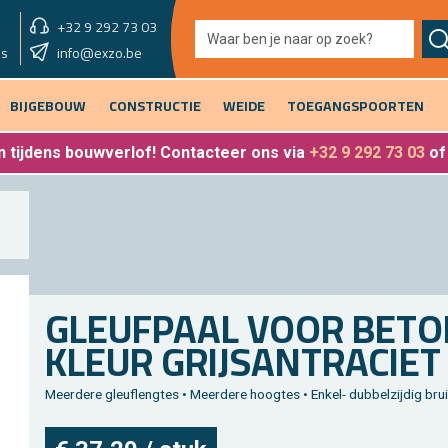
+32 9 292 73 03
showroom vandaag
info@exzo.be
9u - 12u30 & 13u30 - 17u
es
BIJGEBOUW
CONSTRUCTIE
WEIDE
TOEGANGSPOORTEN
 tijdens bouwverlof
! Contacteer ons via
+32 9 292 73 03
o
GLEUF­PAAL VOOR BE­TON
KLEUR GRIJSAN­TRA­CIET
Meer­de­re gleu­fleng­tes • Meer­de­re hoog­tes • Enkel- dub­bel­zij­dig bru