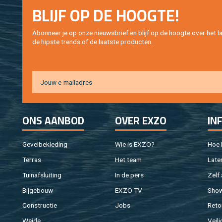
BLIJF OP DE HOOG­TE!
Abon­neer je op onze nieuws­brief en blijf op de hoog­te over het la
de hip­s­te trends of de laat­ste pro­duc­ten.
ONS AAN­BOD
OVER EXZO
IN
Ge­vel­be­kle­ding
Wie is EXZO?
Hoe b
Ter­ras
Het team
Laten
Tuin­af­slui­ting
In de pers
Zelf 
Bij­ge­bouw
EXZO TV
Sho
Con­struc­tie
Jobs
Re­to
Weide
Vei­li