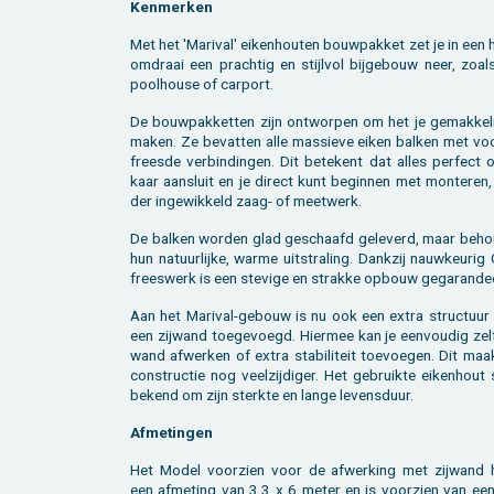
Ken­mer­ken
Met het 'Ma­ri­val' ei­ken­hou­ten bouw­pak­ket zet je in een
om­draai een prach­tig en stijl­vol bij­ge­bouw neer, zoal
pool­hou­se of car­port.
De bouw­pak­ket­ten zijn ont­wor­pen om het je ge­mak­ke­l
maken. Ze be­vat­ten alle mas­sie­ve eiken bal­ken met voo
frees­de ver­bin­din­gen. Dit be­te­kent dat alles per­fect 
kaar aan­sluit en je di­rect kunt be­gin­nen met mon­te­ren
der in­ge­wik­keld zaag- of meet­werk.
De bal­ken wor­den glad ge­schaafd ge­le­verd, maar be­ho
hun na­tuur­lij­ke, warme uit­stra­ling. Dank­zij nauw­keu­ri
frees­werk is een ste­vi­ge en strak­ke op­bouw ge­ga­ran­de
Aan het Ma­ri­val-ge­bouw is nu ook een extra struc­tuur
een zij­wand toe­ge­voegd. Hier­mee kan je een­vou­dig zel
wand af­wer­ken of extra sta­bi­li­teit toe­voe­gen. Dit ma
con­struc­tie nog veel­zij­di­ger. Het ge­bruik­te ei­ken­hout
be­kend om zijn sterk­te en lange le­vens­duur.
Af­me­tin­gen
Het Model voor­zien voor de af­wer­king met zij­wand 
een af­me­ting van 3,3 x 6 meter en is voor­zien van een