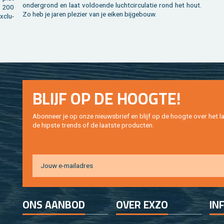
on­der­grond en laat vol­doen­de lucht­cir­cu­la­tie rond het hout.
r 200
Zo heb je jaren ple­zier van je eiken bij­ge­bouw.
x­clu­
BLIJF OP DE HOOG­TE!
Abon­neer je op onze nieuws­brief en blijf op de hoog­te over het la
de hip­s­te trends of de laat­ste pro­duc­ten.
ONS AAN­BOD
OVER EXZO
IN