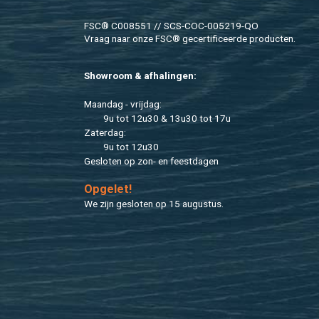
FSC® C008551 // SCS-COC-005219-QO
Vraag naar onze FSC® ge­cer­ti­fi­ceer­de pro­duc­ten.
Show­room & af­ha­lin­gen:
Maan­dag - vrij­dag:
9u tot 12u30 & 13u30 tot 17u
Za­ter­dag:
9u tot 12u30
Ge­slo­ten op zon- en feest­da­gen
Op­ge­let!
We zijn ge­slo­ten op 15 au­gus­tus.