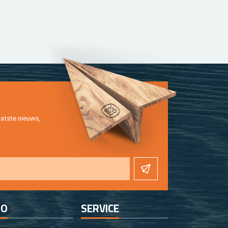
at­ste nieuws,
FO
SER­VI­CE