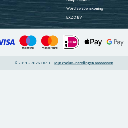
Word sei­zoens­ko­ning
EXZO BV
© 2011 - 2026 EXZO |
Mijn coo­kie-in­stel­lin­gen aan­pas­sen