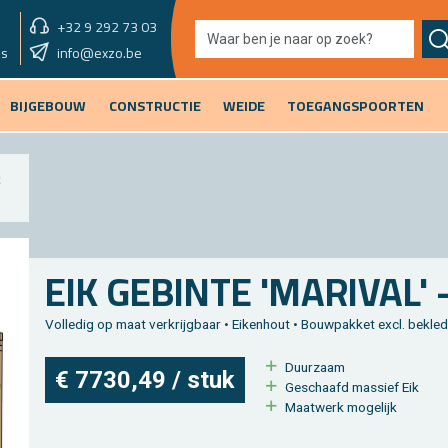
+32 9 292 73 03
showroom vandaag
info@exzo.be
9u - 12u30
es
BIJGEBOUW
CONSTRUCTIE
WEIDE
TOEGANGSPOORTEN
EIK GE­BIN­TE 'MA­RI­VAL' 
Vol­le­dig op maat ver­krijg­baar • Ei­ken­hout • Bouw­pak­ket excl. be­kle­
Duur­zaam
€ 7730,49 / stuk
Ge­schaafd mas­sief Eik
Maat­werk mo­ge­lijk