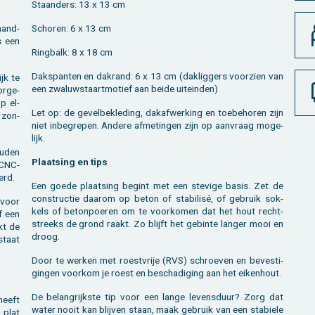
Staan­ders: 13 x 13 cm
 hand­
Scho­ren: 6 x 13 cm
s een
Ring­balk: 8 x 18 cm
Dakspan­ten en dak­rand: 6 x 13 cm (dak­lig­gers voor­zien van
ijk te
een zwa­luw­staart­mo­tief aan beide uit­ein­den)
r­ge­
op el­
Let op: de ge­vel­be­kle­ding, dak­af­wer­king en toe­behoren zijn
, zon­
niet in­be­gre­pen. An­de­re af­me­tin­gen zijn op aan­vraag mo­ge­
lijk.
u­den
Plaat­sing en tips
g CNC-
erd.
Een goede plaat­sing be­gint met een ste­vi­ge basis. Zet de
con­struc­tie daar­om op beton of sta­bi­lisé, of ge­bruik sok­
 voor
kels of be­ton­poe­ren om te voor­ko­men dat het hout recht­
f een
streeks de grond raakt. Zo blijft het ge­bin­te lan­ger mooi en
akt de
droog.
 staat
Door te wer­ken met roest­vrije (RVS) schroe­ven en be­ves­ti­
gin­gen voor­kom je roest en be­scha­di­ging aan het ei­ken­hout.
De be­lang­rijk­ste tip voor een lange le­vens­duur? Zorg dat
heeft
water nooit kan blij­ven staan, maak ge­bruik van een sta­bie­le
 plat