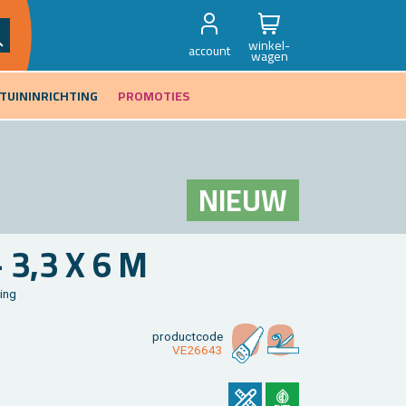
winkel-
account
wagen
TUININRICHTING
PROMOTIES
NIEUW
- 3,3 X 6 M
ding
product­code
VE26643