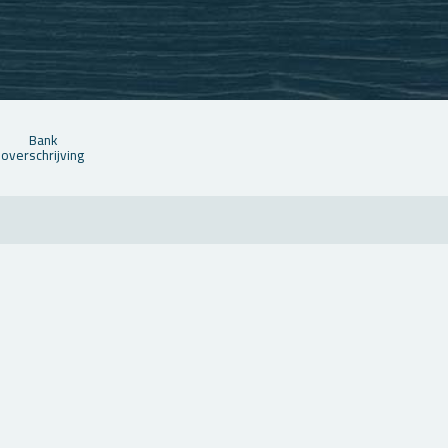
Bank
over­schrij­ving