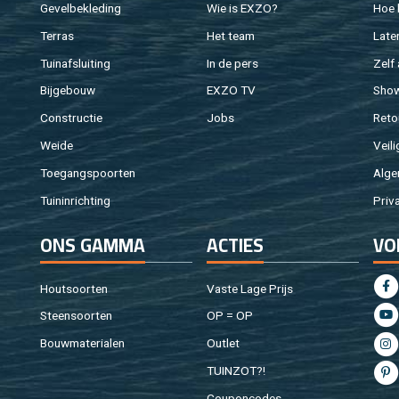
Ge­vel­be­kle­ding
Wie is EXZO?
Hoe b
Ter­ras
Het team
Laten
Tuin­af­slui­ting
In de pers
Zelf 
Bij­ge­bouw
EXZO TV
Sho
Con­struc­tie
Jobs
Re­to
Weide
Vei­li
Toe­gangs­poor­ten
Al­ge
Tuin­in­rich­ting
Pri­v
ONS GAMMA
AC­TIES
VO
Hout­soor­ten
Vaste Lage Prijs
Steen­soor­ten
OP = OP
Bouw­ma­te­ri­a­len
Out­let
TUIN­ZOT?!
Cou­pon­co­des