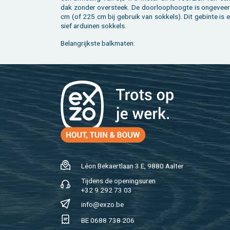
dak zon­der over­steek. De door­loop­hoog­te is on­ge­vee
cm (of 225 cm bij ge­bruik van sok­kels). Dit ge­bin­te is e
sief ar­dui­nen sok­kels.
Be­lang­rijk­ste balk­ma­ten:
Léon Be­kaert­laan 3 E, 9880 Aal­ter
Tij­dens de ope­nings­uren
+32 9 292 73 03
info@​exzo.​be
BE 0688 738 206