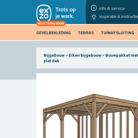
info & service
inspiratie & instructi
GEVELBEKLEDING
TERRAS
TUINAFSLUITING
Bijgebouw
>
Eiken bijgebouw
>
Bouwpakket met
plat dak