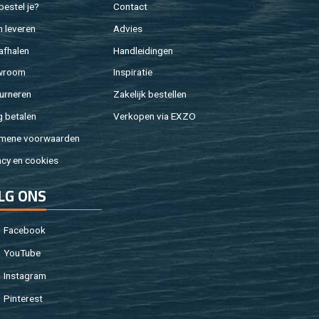
e­stel je?
Con­tact
 le­ve­ren
Ad­vies
af­ha­len
Hand­lei­din­gen
w­room
In­spi­ra­tie
ur­ne­ren
Za­ke­lijk be­stel­len
g be­ta­len
Ver­ko­pen via EXZO
­me­ne voor­waar­den
a­cy en coo­kies
LG ONS
Fa­cebook
You­Tu­be
In­st­agram
Pin­te­rest