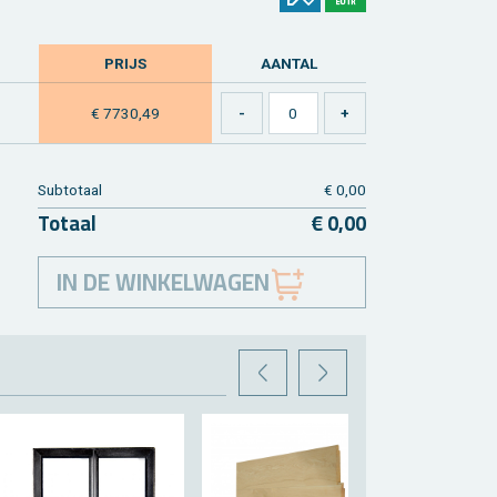
PRIJS
AAN­TAL
€ 7730,49
Sub­to­taal
€ 0,00
To­taal
€ 0,00
IN DE WINKELWAGEN
VORIGE
VOLGENDE