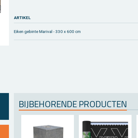
AR­TI­KEL
Eiken ge­bin­te Ma­ri­val - 330 x 600 cm
BIJ­BE­HO­REN­DE PRO­DUC­TEN