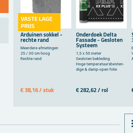
VASTE LAGE
PRIJS
Ar­dui­nen sok­kel -
On­der­doek Delta
rech­te rand
Fas­sa­de - Ge­slo­ten
Sys­teem
Meer­de­re af­me­tin­gen
25 / 30 cm hoog
1,5 x 50 meter
Rech­te rand
Ge­slo­ten be­kle­ding
Hoge tem­pe­ra­tuurs­be­sten­
di­ge & damp-open folie
€ 38,16 / stuk
€ 282,62 / rol