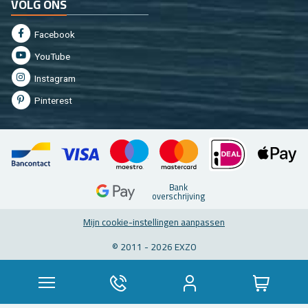
VOLG ONS
Fa­cebook
You­Tu­be
In­st­agram
Pin­te­rest
Bank
over­schrij­ving
Mijn coo­kie-in­stel­lin­gen aan­pas­sen
© 2011 - 2026 EXZO