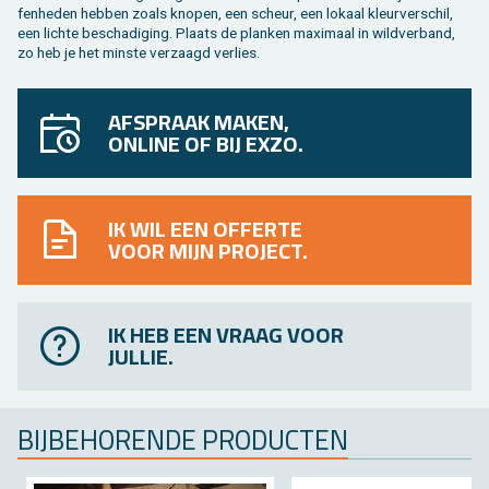
fen­he­den heb­ben zoals kno­pen, een scheur, een lo­kaal kleur­ver­schil,
een lich­te be­scha­di­ging. Plaats de plan­ken maxi­maal in wild­ver­band,
zo heb je het min­ste ver­zaagd ver­lies.
AFSPRAAK MAKEN,
ONLINE OF BIJ EXZO.
IK WIL EEN OFFERTE
VOOR MIJN PROJECT.
IK HEB EEN VRAAG VOOR
JULLIE.
BIJ­BE­HO­REN­DE PRO­DUC­TEN