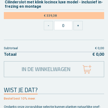
Ci­lin­der­slot met klink lo­ci­nox luxe model - in­clu­sief in­
fre­zing en mon­ta­ge
€ 339,38
Sub­to­taal
€ 0,00
To­taal
€ 0,00
IN DE WINKELWAGEN
WIST JE DAT?
Be­stel best 10% meer.
On­danks onze zorg­vul­di­ge se­lec­tie kun­nen plan­ken na­tuur­lij­ke on­ef­