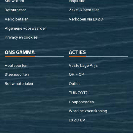
Show­room
In­spi­ra­tie
Re­tour­ne­ren
Za­ke­lijk be­stel­len
Vei­lig be­ta­len
Ver­ko­pen via EXZO
Al­ge­me­ne voor­waar­den
Pri­va­cy en coo­kies
ONS GAMMA
AC­TIES
Hout­soor­ten
Vaste Lage Prijs
Steen­soor­ten
OP = OP
Bouw­ma­te­ri­a­len
Out­let
TUIN­ZOT?!
Cou­pon­co­des
Word sei­zoens­ko­ning
EXZO BV