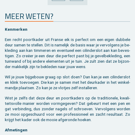
VORIGE
VOLGENDE
MEER WETEN?
Ken­mer­ken
Een recht poort­ka­der uit Fran­se eik is per­fect om een eigen dub­be­le
deur samen te stel­len. Dit is na­me­lijk de basis waar je ver­vol­gens je be­
kle­ding aan kan tim­me­ren en even­tu­eel een ci­lin­der­slot aan kan be­ves­
ti­gen. Zo creëer je een deur die per­fect past bij je ge­vel­be­kle­ding, een
tuin­wand of bij an­de­re ele­men­ten uit je tuin. Je zult zien dat ze bij­zon­
der mak­ke­lijk zijn te be­kle­den naar jouw wens.
Wil je jouw bij­ge­bouw graag op slot doen? Dan kan je een ci­lin­der­slot
en klink toe­voe­gen. Die kan je samen met het deur­ka­der in het win­kel­
mand­je plaat­sen. Zo kan je ze vlot­jes zelf in­stal­le­ren.
Wist je zelfs dat deze deur en poort­ka­ders op de tra­di­ti­o­ne­le, kwa­li­
teits­vol­le ma­nier wor­den vorm­ge­ge­ven? Dat ge­beurt met een pen en
gat ver­bin­ding, dus zon­der na­gels of schroe­ven. Ver­vol­gens wor­den
ze mooi op­ge­schuurd voor een pro­fes­si­o­neel en zacht re­sul­taat. Zo
krijgt het kader ook de mooie af­ge­ron­de hoe­ken.
Af­me­tin­gen