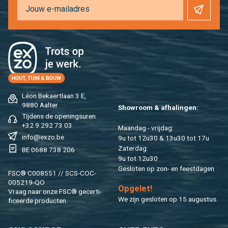
Léon Be­kaert­laan 3 E,
9880 Aal­ter
Show­room & af­ha­lin­gen:
Tij­dens de ope­nings­uren
+32 9 292 73 03
Maan­dag - vrij­dag:
info@​exzo.​be
9u tot 12u30 & 13u30 tot 17u
Za­ter­dag:
BE 0688 738 206
9u tot 12u30
Ge­slo­ten op zon- en feest­da­gen
FSC® C008551 // SCS-COC-
005219-QO
Op­ge­let!
Vraag naar onze FSC® ge­cer­ti­
We zijn ge­slo­ten op 15 au­gus­tus.
fi­ceer­de pro­duc­ten.