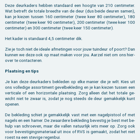
Deze deur­ka­ders heb­ben stan­daard een hoog­te van 210 cen­ti­me­ter.
Wat be­treft de to­ta­le breed­te van de deur (dus beide deu­ren samen),
kan je kie­zen tus­sen 160 cen­ti­me­ter (twee keer 80 cen­ti­me­ter), 180
cen­ti­me­ter (twee keer 90 cen­ti­me­ter), 200 cen­ti­me­ter (twee keer 100
cen­ti­me­ter) en 300 cen­ti­me­ter (twee keer 150 cen­ti­me­ter).
Het kader is stan­daard 4,5 cen­ti­me­ter dik.
Zie je toch niet de ide­a­le af­me­tin­gen voor jouw tuin­deur of poort? Dan
kun­nen we deze ook op maat maken voor jou. Aar­zel niet om ons hier­
over te con­tac­te­ren.
Plaat­sing en tips
Je kan deze deur­ka­ders be­kle­den op elke ma­nier die je wilt. Kies uit
ons vol­le­di­ge as­sor­ti­ment ge­vel­be­kle­ding en je kan kie­zen tus­sen een
ver­ti­ca­le of een ho­ri­zon­ta­le plaat­sing. Zorg al­leen dat het to­ta­le ge­
wicht niet te zwaar is, zodat je nog steeds de deur ge­mak­ke­lijk kunt
ope­nen.
De be­kle­ding schiet je ge­mak­ke­lijk vast met een na­gel­pi­stool of met
na­gels en een hamer. De zwaar­de­re be­kle­ding be­ves­tig je best met be­
hulp van schroe­ven, maar die val­len na­tuur­lijk iets meer op. Zorg ook
voor be­ves­ti­gings­ma­te­ri­aal uit inox of RVS is ge­maakt, zodat het niet
roest na een ste­vi­ge re­gen­bui.