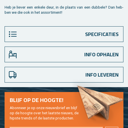
Heb je lie­ver een en­ke­le deur, in de plaats van een dub­be­le? Dan heb­
ben we die ook in het as­sor­ti­ment!
SPECIFICATIES
INFO OPHALEN
INFO LEVEREN
BLIJF OP DE HOOG­TE!
Abon­neer je op onze nieuws­brief en blijf
op de hoog­te over het laat­ste nieuws, de
hip­s­te trends of de laat­ste pro­duc­ten.