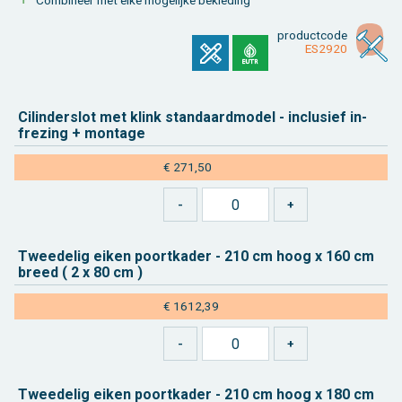
product­code
ES­2920
Ci­lin­der­slot met klink stan­daard­mo­del - in­clu­sief in­
fre­zing + mon­ta­ge
€ 271,50
Twee­de­lig eiken poort­ka­der - 210 cm hoog x 160 cm
breed ( 2 x 80 cm )
€ 1612,39
Twee­de­lig eiken poort­ka­der - 210 cm hoog x 180 cm