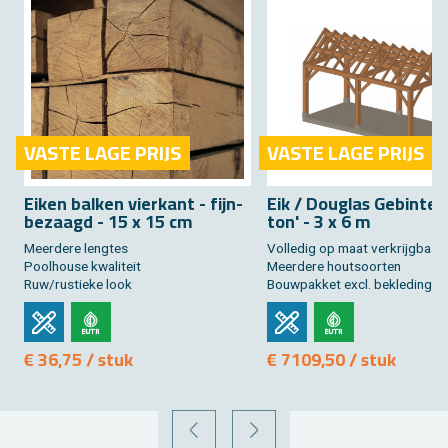
VASTE LAGE PRIJS
VASTE LAGE PRIJS
Eiken bal­ken vier­kant - fijn­
Eik / Dou­g­las Ge­bin­te
be­zaagd - 15 x 15 cm
ton' - 3 x 6 m
Meer­de­re leng­tes
Vol­le­dig op maat ver­krijg­baar
Pool­hou­se kwa­li­teit
Meer­de­re hout­soor­ten
Ruw/rus­tie­ke look
Bouw­pak­ket excl. be­kle­ding
€ 36,75 / stuk
€ 7109,50 / stuk