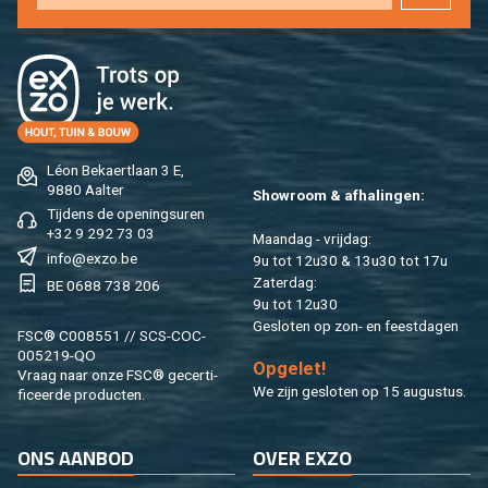
Léon Be­kaert­laan 3 E,
9880 Aal­ter
Show­room & af­ha­lin­gen:
Tij­dens de ope­nings­uren
+32 9 292 73 03
Maan­dag - vrij­dag:
info@​exzo.​be
9u tot 12u30 & 13u30 tot 17u
Za­ter­dag:
BE 0688 738 206
9u tot 12u30
Ge­slo­ten op zon- en feest­da­gen
FSC® C008551 // SCS-COC-
005219-QO
Op­ge­let!
Vraag naar onze FSC® ge­cer­ti­
We zijn ge­slo­ten op 15 au­gus­tus.
fi­ceer­de pro­duc­ten.
ONS AAN­BOD
OVER EXZO