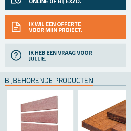
ONLINE OF BIJ EXZO.
IK WIL EEN OFFERTE
VOOR MIJN PROJECT.
IK HEB EEN VRAAG VOOR
JULLIE.
BIJ­BE­HO­REN­DE PRO­DUC­TEN