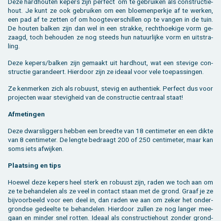
Deze hard­hou­ten ke­pers zijn per­fect om te ge­brui­ken als con­struc­tie­
hout. Je kunt ze ook ge­brui­ken om een bloe­men­perk­je af te wer­ken,
een pad af te zet­ten of om hoog­te­ver­schil­len op te van­gen in de tuin.
De hou­ten bal­ken zijn dan wel in een strak­ke, recht­hoe­ki­ge vorm ge­
zaagd, toch be­hou­den ze nog steeds hun na­tuur­lij­ke vorm en uit­stra­
ling.
Deze ke­pers/bal­ken zijn ge­maakt uit hard­hout, wat een ste­vi­ge con­
struc­tie ga­ran­deert. Hier­door zijn ze ide­aal voor vele toe­pas­sin­gen.
Ze ken­mer­ken zich als ro­buust, ste­vig en au­then­tiek. Per­fect dus voor
pro­jec­ten waar ste­vig­heid van de con­struc­tie cen­traal staat!
Af­me­tin­gen
Deze dwars­lig­gers heb­ben een breed­te van 18 cen­ti­me­ter en een dikte
van 8 cen­ti­me­ter. De leng­te be­draagt 200 of 250 cen­ti­me­ter, maar kan
soms iets af­wij­ken.
Plaat­sing en tips
Hoe­wel deze ke­pers heel sterk en ro­buust zijn, raden we toch aan om
ze te be­han­de­len als ze veel in con­tact staan met de grond. Graaf je ze
bij­voor­beeld voor een deel in, dan raden we aan om zeker het on­der­
grond­se ge­deel­te te be­han­de­len. Hier­door zul­len ze nog lan­ger mee­
gaan en min­der snel rot­ten. Ide­aal als con­struc­tie­hout zon­der grond­