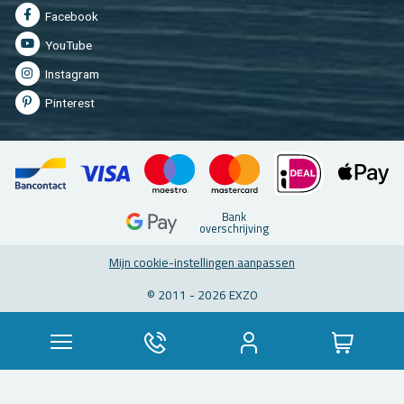
Fa­cebook
You­Tu­be
In­st­agram
Pin­te­rest
Bank
over­schrij­ving
Mijn coo­kie-in­stel­lin­gen aan­pas­sen
© 2011 - 2026 EXZO