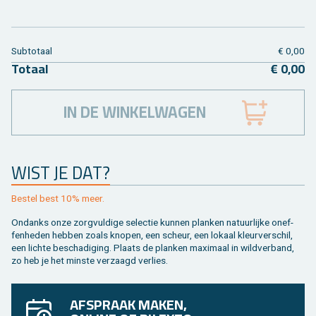
Sub­to­taal
€ 0,00
To­taal
€ 0,00
IN DE WINKELWAGEN
WIST JE DAT?
Be­stel best 10% meer.
On­danks onze zorg­vul­di­ge se­lec­tie kun­nen plan­ken na­tuur­lij­ke on­ef­
fen­he­den heb­ben zoals kno­pen, een scheur, een lo­kaal kleur­ver­schil,
een lich­te be­scha­di­ging. Plaats de plan­ken maxi­maal in wild­ver­band,
zo heb je het min­ste ver­zaagd ver­lies.
AFSPRAAK MAKEN,