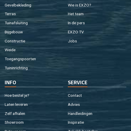
Ge­vel­be­kle­ding
Wie is EXZO?
Ter­ras
Het team
Tuin­af­slui­ting
In de pers
Bij­ge­bouw
EXZO TV
Con­struc­tie
Jobs
Weide
Toe­gangs­poor­ten
Tuin­in­rich­ting
INFO
SER­VI­CE
Hoe be­stel je?
Con­tact
Laten le­ve­ren
Ad­vies
Zelf af­ha­len
Hand­lei­din­gen
Show­room
In­spi­ra­tie