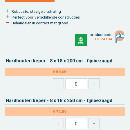
Ro­buus­te, ste­vi­ge uit­stra­ling
Per­fect voor ver­schil­len­de con­struc­ties
Be­han­de­len in con­tact met grond
product­code
DO24104
Hard­hou­ten keper - 8 x 18 x 200 cm - fijn­be­zaagd
€ 58,05
Hard­hou­ten keper - 8 x 18 x 250 cm - fijn­be­zaagd
€ 72,59