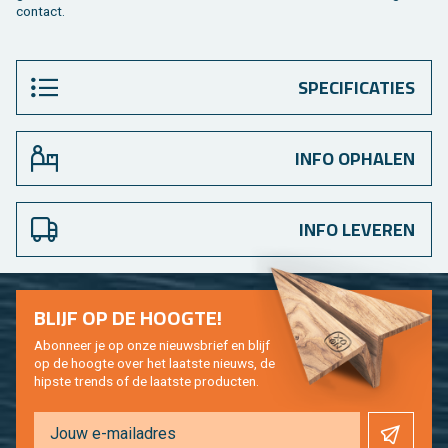
con­tact.
SPECIFICATIES
INFO OPHALEN
INFO LEVEREN
BLIJF OP DE HOOG­TE!
Abon­neer je op onze nieuws­brief en blijf
op de hoog­te over het laat­ste nieuws, de
hip­s­te trends of de laat­ste pro­duc­ten.