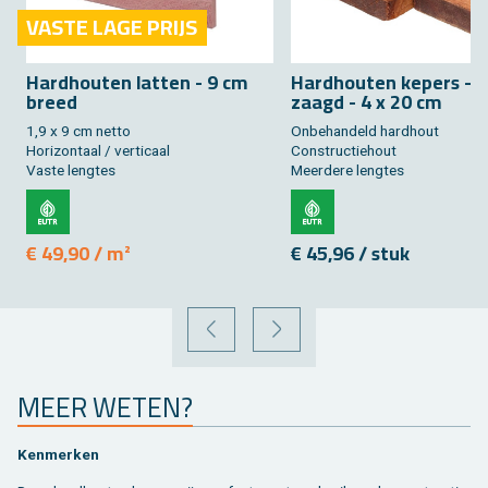
VASTE LAGE PRIJS
Hard­hou­ten lat­ten - 9 cm
Hard­hou­ten ke­pers - fi
breed
zaagd - 4 x 20 cm
1,9 x 9 cm netto
On­be­han­deld hard­hout
Ho­ri­zon­taal / ver­ti­caal
Con­struc­tie­hout
Vaste leng­tes
Meer­de­re leng­tes
€ 49,90 / m²
€ 45,96 / stuk
VORIGE
VOLGENDE
MEER WETEN?
Ken­mer­ken