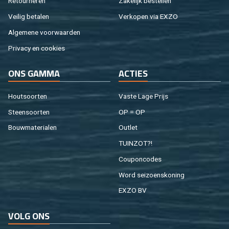
Re­tour­ne­ren
Za­ke­lijk be­stel­len
Vei­lig be­ta­len
Ver­ko­pen via EXZO
Al­ge­me­ne voor­waar­den
Pri­va­cy en coo­kies
ONS GAMMA
AC­TIES
Hout­soor­ten
Vaste Lage Prijs
Steen­soor­ten
OP = OP
Bouw­ma­te­ri­a­len
Out­let
TUIN­ZOT?!
Cou­pon­co­des
Word sei­zoens­ko­ning
EXZO BV
VOLG ONS