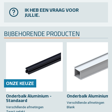
IK HEB EEN VRAAG VOOR
JULLIE.
BIJ­BE­HO­REN­DE PRO­DUC­TEN
ONZE KEUZE
On­der­balk Alu­mi­ni­um -
On­der­balk Alu­mi­ni­um 
Stan­daard
Ver­schil­len­de af­me­tin­gen
Ver­schil­len­de af­me­tin­gen
Blank
Zwart ge­lakt