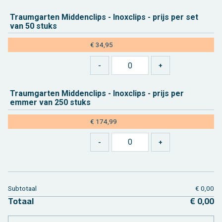
Traum­gar­ten Mid­den­clips - In­ox­clips - prijs per set
van 50 stuks
€ 34,95
Traum­gar­ten Mid­den­clips - In­ox­clips - prijs per
emmer van 250 stuks
€ 174,99
Sub­to­taal
€ 0,00
To­taal
€ 0,00