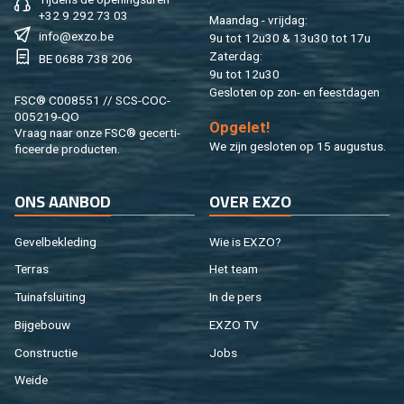
+32 9 292 73 03
Maan­dag - vrij­dag:
info@​exzo.​be
9u tot 12u30 & 13u30 tot 17u
Za­ter­dag:
BE 0688 738 206
9u tot 12u30
Ge­slo­ten op zon- en feest­da­gen
FSC® C008551 // SCS-COC-
005219-QO
Op­ge­let!
Vraag naar onze FSC® ge­cer­ti­
We zijn ge­slo­ten op 15 au­gus­tus.
fi­ceer­de pro­duc­ten.
ONS AAN­BOD
OVER EXZO
Ge­vel­be­kle­ding
Wie is EXZO?
Ter­ras
Het team
Tuin­af­slui­ting
In de pers
Bij­ge­bouw
EXZO TV
Con­struc­tie
Jobs
Weide