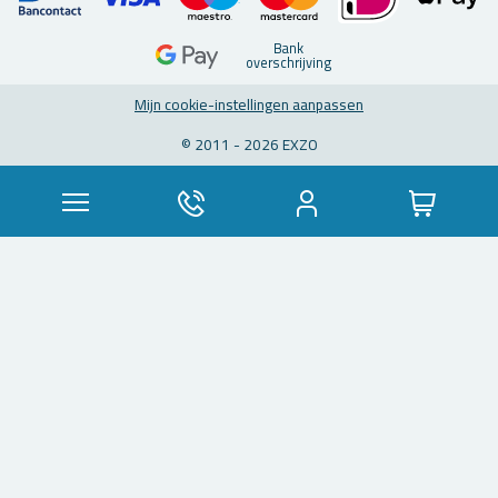
Bank
over­schrij­ving
Mijn coo­kie-in­stel­lin­gen aan­pas­sen
© 2011 - 2026 EXZO