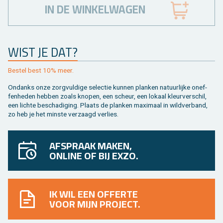
IN DE WINKELWAGEN
WIST JE DAT?
Be­stel best 10% meer.
On­danks onze zorg­vul­di­ge se­lec­tie kun­nen plan­ken na­tuur­lij­ke on­ef­
fen­he­den heb­ben zoals kno­pen, een scheur, een lo­kaal kleur­ver­schil,
een lich­te be­scha­di­ging. Plaats de plan­ken maxi­maal in wild­ver­band,
zo heb je het min­ste ver­zaagd ver­lies.
AFSPRAAK MAKEN,
ONLINE OF BIJ EXZO.
IK WIL EEN OFFERTE
VOOR MIJN PROJECT.