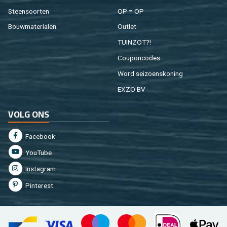
Steen­soor­ten
OP = OP
Bouw­ma­te­ri­a­len
Out­let
TUIN­ZOT?!
Cou­pon­co­des
Word sei­zoens­ko­ning
EXZO BV
VOLG ONS
Fa­cebook
You­Tu­be
In­st­agram
Pin­te­rest