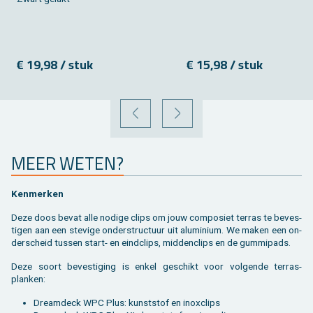
€ 19,98 / stuk
€ 15,98 / stuk
VORIGE
VOLGENDE
MEER WETEN?
Ken­mer­ken
Deze doos bevat alle no­di­ge clips om jouw com­po­siet ter­ras te be­ves­
ti­gen aan een ste­vi­ge on­der­struc­tuur uit alu­mi­ni­um. We maken een on­
der­scheid tus­sen start- en eind­clips, mid­den­clips en de gum­mi­pads.
Deze soort be­ves­ti­ging is enkel ge­schikt voor vol­gen­de terras­
planken:
Dream­deck WPC Plus: kunst­stof en in­ox­clips