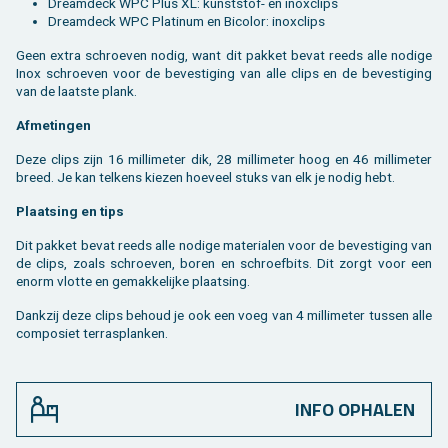
Dream­deck WPC Plus XL: kunst­stof- en in­ox­clips
Dreamdeck WPC Platinum en Bicolor: inoxclips
Geen extra schroe­ven nodig, want dit pak­ket bevat reeds alle no­di­ge
Inox schroe­ven voor de be­ves­ti­ging van alle clips en de be­ves­ti­ging
van de laat­ste plank.
Af­me­tin­gen
Deze clips zijn 16 mil­li­me­ter dik, 28 mil­li­me­ter hoog en 46 mil­li­me­ter
breed. Je kan tel­kens kie­zen hoe­veel stuks van elk je nodig hebt.
Plaat­sing en tips
Dit pak­ket bevat reeds alle no­di­ge ma­te­ri­a­len voor de be­ves­ti­ging van
de clips, zoals schroe­ven, boren en schroef­bits. Dit zorgt voor een
enorm vlot­te en ge­mak­ke­lij­ke plaat­sing.
Dank­zij deze clips be­houd je ook een voeg van 4 mil­li­me­ter tus­sen alle
com­po­siet terras­planken.
INFO OPHALEN