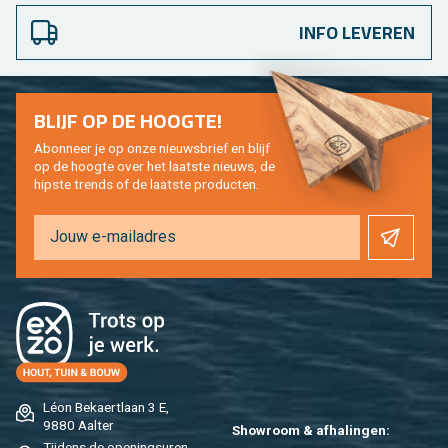
INFO LEVEREN
BLIJF OP DE HOOG­TE!
Abon­neer je op onze nieuws­brief en blijf
op de hoog­te over het laat­ste nieuws, de
hip­s­te trends of de laat­ste pro­duc­ten.
Léon Be­kaert­laan 3 E,
9880 Aal­ter
Show­room & af­ha­lin­gen:
Tij­dens de ope­nings­uren