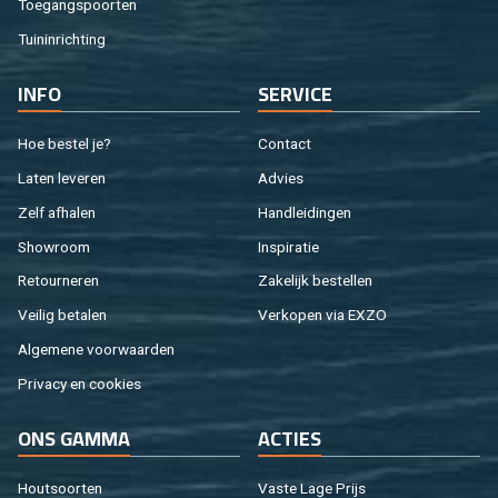
Toe­gangs­poor­ten
Tuin­in­rich­ting
INFO
SER­VI­CE
Hoe be­stel je?
Con­tact
Laten le­ve­ren
Ad­vies
Zelf af­ha­len
Hand­lei­din­gen
Show­room
In­spi­ra­tie
Re­tour­ne­ren
Za­ke­lijk be­stel­len
Vei­lig be­ta­len
Ver­ko­pen via EXZO
Al­ge­me­ne voor­waar­den
Pri­va­cy en coo­kies
ONS GAMMA
AC­TIES
Hout­soor­ten
Vaste Lage Prijs