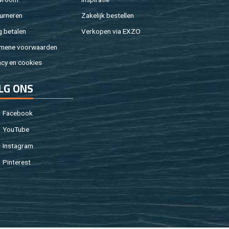
ur­ne­ren
Za­ke­lijk be­stel­len
g be­ta­len
Ver­ko­pen via EXZO
­me­ne voor­waar­den
a­cy en coo­kies
LG ONS
Fa­cebook
You­Tu­be
In­st­agram
Pin­te­rest