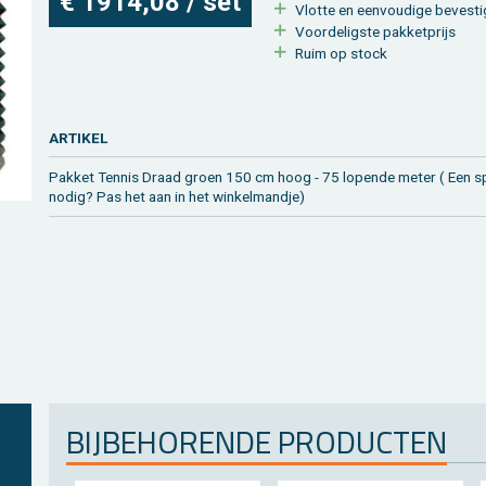
€ 1914,08 / set
Vlot­te en een­vou­di­ge be­ves­ti
Voor­de­lig­ste pak­ket­prijs
Ruim op stock
AR­TI­KEL
Pak­ket Ten­nis Draad groen 150 cm hoog - 75 lo­pen­de meter ( Een spe­
nodig? Pas het aan in het win­kel­mand­je)
BIJ­BE­HO­REN­DE PRO­DUC­TEN