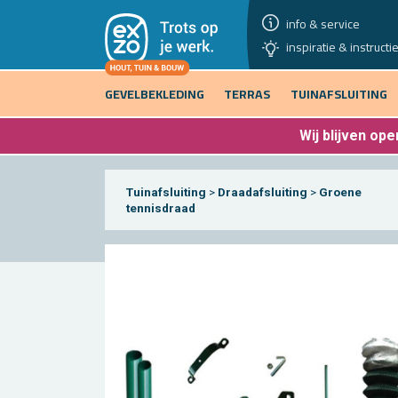
info & service
inspiratie & instructi
GEVELBEKLEDING
TERRAS
TUINAFSLUITING
Wij blijven
open
Tuinafsluiting
>
Draadafsluiting
>
Groene
tennisdraad