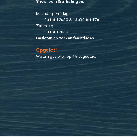
Show­room & af­ha­lin­gen:
Maan­dag - vrij­dag:
9u tot 12u30 & 13u30 tot 17u
Za­ter­dag:
9u tot 12u30
Ge­slo­ten op zon- en feest­da­gen
Op­ge­let!
We zijn ge­slo­ten op 15 au­gus­tus.