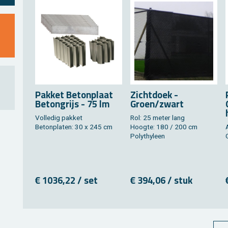
Pak­ket Be­ton­plaat
Zicht­doek -
Be­tongrijs - 75 lm
Groen/zwart
Vol­le­dig pak­ket
Rol: 25 meter lang
Be­ton­pla­ten: 30 x 245 cm
Hoog­te: 180 / 200 cm
A
Po­ly­thy­leen
€ 1036,22 / set
€ 394,06 / stuk