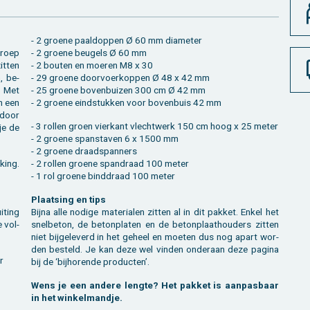
- 2 groe­ne paaldop­pen Ø 60 mm dia­me­ter
­roep
- 2 groe­ne beu­gels Ø 60 mm
t­ten
- 2 bou­ten en moe­ren M8 x 30
n, be­
- 29 groe­ne door­voer­kop­pen Ø 48 x 42 mm
f. Met
- 25 groe­ne bo­ven­bui­zen 300 cm Ø 42 mm
en een
- 2 groe­ne eind­stuk­ken voor bo­ven­buis 42 mm
 door
- 3 rol­len groen vier­kant vlecht­werk 150 cm hoog x 25 meter
 je de
- 2 groe­ne span­sta­ven 6 x 1500 mm
- 2 groe­ne draad­span­ners
­king.
- 2 rol­len groe­ne span­draad 100 meter
- 1 rol groe­ne bind­draad 100 meter
Plaat­sing en tips
i­ting
Bijna alle no­di­ge ma­te­ri­a­len zit­ten al in dit pak­ket. Enkel het
 vol­
snel­be­ton, de be­ton­pla­ten en de be­ton­plaat­hou­ders zit­ten
niet bij­ge­le­verd in het ge­heel en moe­ten dus nog apart wor­
den be­steld. Je kan deze wel vin­den on­der­aan deze pa­gi­na
r
bij de ‘bij­ho­ren­de pro­duc­ten’.
Wens je een an­de­re leng­te? Het pak­ket is aan­pas­baar
in het win­kel­mand­je.