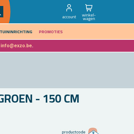
winkel-
account
wagen
TUININRICHTING
PROMOTIES
f
info@exzo.be
.
 GROEN - 150 CM
product­code