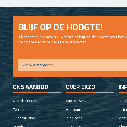
BLIJF OP DE HOOG­TE!
Abon­neer je op onze nieuws­brief en blijf op de hoog­te over het la
de hip­s­te trends of de laat­ste pro­duc­ten.
ONS AAN­BOD
OVER EXZO
IN
Ge­vel­be­kle­ding
Wie is EXZO?
Hoe b
Ter­ras
Het team
Laten
Tuin­af­slui­ting
In de pers
Zelf 
Bij­ge­bouw
EXZO TV
Sho