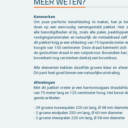
MEER WETEN?
Ken­mer­ken
Om jouw per­fec­te tuin­af­slui­ting te maken, kan je be
doen op een een­vou­dig sa­men­ge­steld pak­ket. Hier zi
alle be­no­digd­he­den al bij, zoals alle palen, paaldop­pe
ves­ti­gings­ma­te­ri­a­len en na­tuur­lijk de me­taal­draad zel
dit pak­ket krijg je een af­slui­ting van 75 lo­pen­de meter 
hoog­te van 150 cen­ti­me­ter. Deze draad ken­merkt zich
de ge­vloch­ten draad in een ruit­pa­troon. Bo­ven­dien kan
bo­ven­kant nog ver­ster­ken dank­zij een bo­ven­buis.
Alle ele­men­ten heb­ben de­zelf­de groe­ne kleur en af­wer
Dit past heel goed bin­nen een na­tuur­lij­ke uit­stra­ling.
Af­me­tin­gen
Met dit pak­ket creëer je een har­mo­ni­ca­gaas draad­af­slu
van 75 meter lang en 125 cen­ti­me­ter hoog. Het bevat de
gen­de ar­ti­ke­len:
- 29 groe­ne tus­sen­pa­len 220 cm lang, Ø 48 mm dia­me­te
- 2 groe­ne eind­pa­len 250 cm lang, Ø 60 mm dia­me­ter
- 2 groe­ne steun­pa­len 220 cm lang, Ø 38 mm dia­me­ter