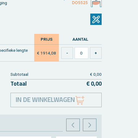
DO5525
­ging
PRIJS
AAN­TAL
ci­fie­ke leng­te
€ 1914,08
Sub­to­taal
€ 0,00
To­taal
€ 0,00
IN DE WINKELWAGEN
VORIGE
VOLGENDE