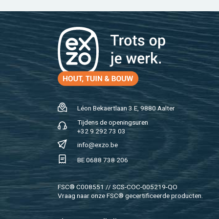
Léon Be­kaert­laan 3 E, 9880 Aal­ter
Tij­dens de ope­nings­uren
+32 9 292 73 03
info@​exzo.​be
BE 0688 738 206
FSC® C008551 // SCS-COC-005219-QO
Vraag naar onze FSC® ge­cer­ti­fi­ceer­de pro­duc­ten.