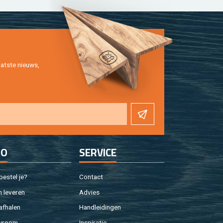
at­ste nieuws,
FO
SER­VI­CE
e­stel je?
Con­tact
 le­ve­ren
Ad­vies
af­ha­len
Hand­lei­din­gen
w­room
In­spi­ra­tie