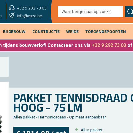
+32 9 292 73 03
showroom morgen
info@exzo.be
9u - 12u30
es
BIJGEBOUW
CONSTRUCTIE
WEIDE
TOEGANGSPOORTEN
 tijdens bouwverlof
! Contacteer ons via
+32 9 292 73 03
o
PAK­KET TEN­NIS­DRAAD
HOOG - 75 LM
All-in pak­ket • Har­mo­ni­ca­gaas • Op maat aan­pas­baar
All-in pak­ket