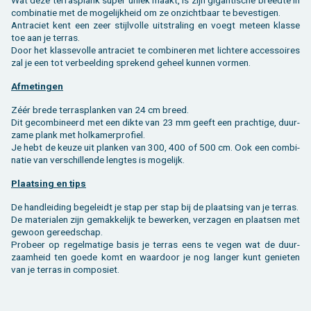
com­bi­na­tie met de mo­ge­lijk­heid om ze on­zicht­baar te be­ves­ti­gen.
An­tra­ciet kent een zeer stijl­vol­le uit­stra­ling en voegt met­een klas­se
toe aan je ter­ras.
Door het klas­se­vol­le an­tra­ciet te com­bi­ne­ren met lich­te­re ac­ces­soi­res
zal je een tot ver­beel­ding spre­kend ge­heel kun­nen vor­men.
Af­me­tin­gen
Zéér brede terras­planken van 24 cm breed.
Dit ge­com­bi­neerd met een dikte van 23 mm geeft een prach­ti­ge, duur­
za­me plank met hol­ka­mer­pro­fiel.
Je hebt de keuze uit plan­ken van 300, 400 of 500 cm. Ook een com­bi­
na­tie van ver­schil­len­de leng­tes is mo­ge­lijk.
Plaat­sing en tips
De hand­lei­ding be­ge­leidt je stap per stap bij de plaat­sing van je ter­ras.
De ma­te­ri­a­len zijn ge­mak­ke­lijk te be­wer­ken, ver­za­gen en plaat­sen met
ge­woon ge­reed­schap.
Pro­beer op re­gel­ma­ti­ge basis je ter­ras eens te vegen wat de duur­
zaam­heid ten goede komt en waar­door je nog lan­ger kunt ge­nie­ten
van je ter­ras in com­po­siet.