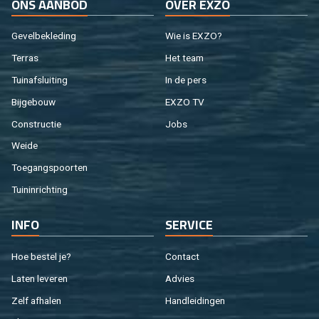
ONS AAN­BOD
OVER EXZO
Ge­vel­be­kle­ding
Wie is EXZO?
Ter­ras
Het team
Tuin­af­slui­ting
In de pers
Bij­ge­bouw
EXZO TV
Con­struc­tie
Jobs
Weide
Toe­gangs­poor­ten
Tuin­in­rich­ting
INFO
SER­VI­CE
Hoe be­stel je?
Con­tact
Laten le­ve­ren
Ad­vies
Zelf af­ha­len
Hand­lei­din­gen