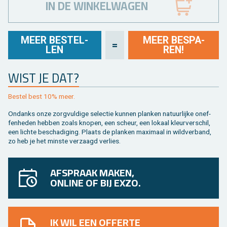
IN DE WINKELWAGEN
MEER BE­STEL­
MEER BE­SPA­
=
LEN
REN!
WIST JE DAT?
Be­stel best 10% meer.
On­danks onze zorg­vul­di­ge se­lec­tie kun­nen plan­ken na­tuur­lij­ke on­ef­
fen­he­den heb­ben zoals kno­pen, een scheur, een lo­kaal kleur­ver­schil,
een lich­te be­scha­di­ging. Plaats de plan­ken maxi­maal in wild­ver­band,
zo heb je het min­ste ver­zaagd ver­lies.
AFSPRAAK MAKEN,
ONLINE OF BIJ EXZO.
IK WIL EEN OFFERTE