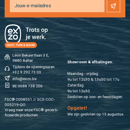
Léon Be­kaert­laan 3 E,
9880 Aal­ter
Show­room & af­ha­lin­gen:
Tij­dens de ope­nings­uren
+32 9 292 73 03
Maan­dag - vrij­dag:
info@​exzo.​be
9u tot 12u30 & 13u30 tot 17u
Za­ter­dag:
BE 0688 738 206
9u tot 12u30
Ge­slo­ten op zon- en feest­da­gen
FSC® C008551 // SCS-COC-
005219-QO
Op­ge­let!
Vraag naar onze FSC® ge­cer­ti­
We zijn ge­slo­ten op 15 au­gus­tus.
fi­ceer­de pro­duc­ten.