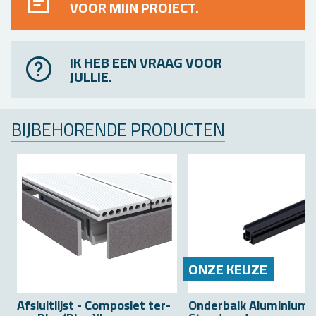
VOOR MIJN PROJECT.
IK HEB EEN VRAAG VOOR
JULLIE.
BIJ­BE­HO­REN­DE PRO­DUC­TEN
ONZE KEUZE
Af­sluit­lijst - Com­po­siet ter­
On­der­balk Alu­mi­ni­um 