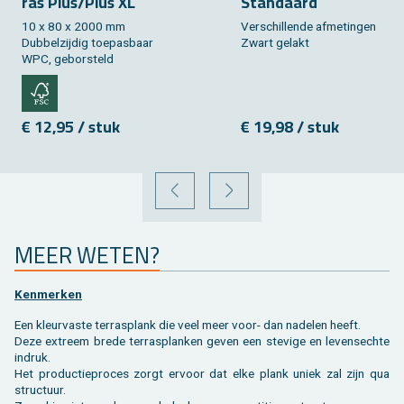
ras Plus/Plus XL
Stan­daard
10 x 80 x 2000 mm
Ver­schil­len­de af­me­tin­gen
Dub­bel­zij­dig toe­pas­baar
Zwart ge­lakt
WPC, ge­bor­steld
€ 12,95 / stuk
€ 19,98 / stuk
VORIGE
VOLGENDE
MEER WETEN?
Ken­mer­ken
Een kleur­vas­te ter­ras­plank die veel meer voor- dan na­de­len heeft.
Deze ex­treem brede terras­planken geven een ste­vi­ge en le­vens­ech­te
in­druk.
Het pro­duc­tie­pro­ces zorgt er­voor dat elke plank uniek zal zijn qua
struc­tuur.