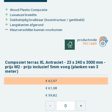
Wood Plas­tic Com­po­si­te
Luxu­eu­ze breed­te
Dub­bel­zij­dig bruik­baar (hout­struc­tuur / ge­rib­beld)
Langs­kan­ten af­ge­rond
Kleur­ver­schil­len kun­nen voor­ko­men
product­code
TN11689
Com­po­siet ter­ras XL An­tra­ciet - 23 x 240 x 3000 mm -
prijs M2 - prijs in­clu­sief 5mm voeg (plan­ken van 3
meter)
€ 62,97
€ 61,08
€ 59,82