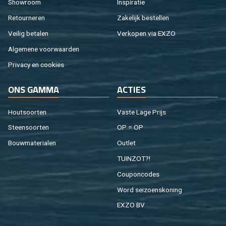
Show­room
In­spi­ra­tie
Re­tour­ne­ren
Za­ke­lijk be­stel­len
Vei­lig be­ta­len
Ver­ko­pen via EXZO
Al­ge­me­ne voor­waar­den
Pri­va­cy en coo­kies
ONS GAMMA
AC­TIES
Hout­soor­ten
Vaste Lage Prijs
Steen­soor­ten
OP = OP
Bouw­ma­te­ri­a­len
Out­let
TUIN­ZOT?!
Cou­pon­co­des
Word sei­zoens­ko­ning
EXZO BV