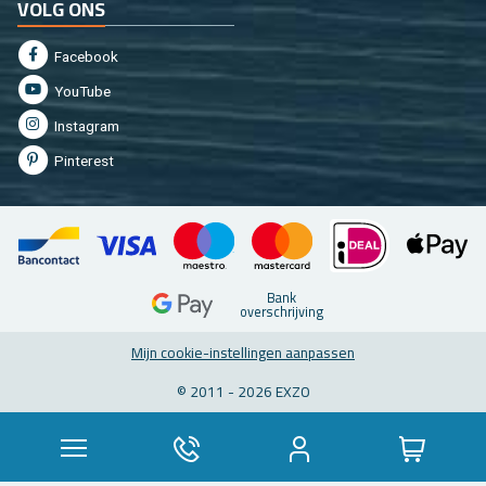
VOLG ONS
Fa­cebook
You­Tu­be
In­st­agram
Pin­te­rest
Bank
over­schrij­ving
Mijn coo­kie-in­stel­lin­gen aan­pas­sen
© 2011 - 2026 EXZO