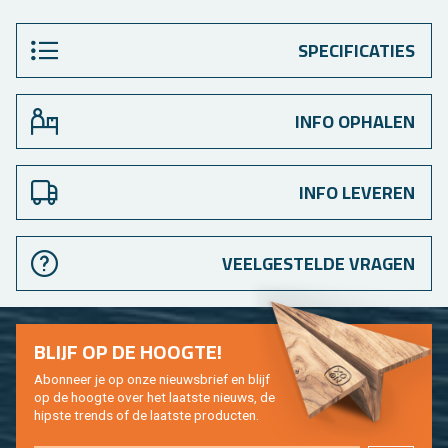
SPECIFICATIES
INFO OPHALEN
INFO LEVEREN
VEELGESTELDE VRAGEN
BLIJF OP DE HOOG­TE!
Abon­neer je op onze nieuws­brief en blijf
op de hoog­te over het laat­ste nieuws, de
hip­s­te trends of de laat­ste pro­duc­ten.