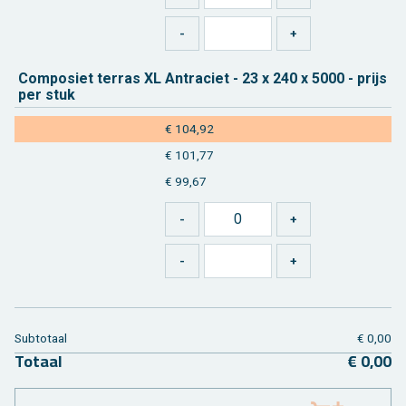
Com­po­siet ter­ras XL An­tra­ciet - 23 x 240 x 5000 - prijs
per stuk
€ 104,92
€ 101,77
€ 99,67
Sub­to­taal
€ 0,00
To­taal
€ 0,00