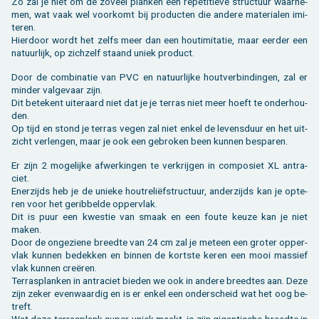
Zo zal je niet om de zo­veel plan­ken een re­pe­ti­tie­ve struc­tuur waar­ne­
men, wat vaak wel voor­komt bij pro­duc­ten die an­de­re ma­te­ri­a­len imi­
te­ren.
Hier­door wordt het zelfs meer dan een hou­ti­mi­ta­tie, maar eer­der een
na­tuur­lijk, op zich­zelf staand uniek pro­duct.
Door de com­bi­na­tie van PVC en na­tuur­lij­ke hout­ver­bin­din­gen, zal er
min­der val­ge­vaar zijn.
Dit be­te­kent ui­ter­aard niet dat je je ter­ras niet meer hoeft te on­der­hou­
den.
Op tijd en stond je ter­ras vegen zal niet enkel de le­vens­duur en het uit­
zicht ver­len­gen, maar je ook een ge­bro­ken been kun­nen be­spa­ren.
Er zijn 2 mo­ge­lij­ke af­wer­kin­gen te ver­krij­gen in com­po­siet XL an­tra­
ciet.
Ener­zijds heb je de unie­ke hout­re­liëfstruc­tuur, an­der­zijds kan je op­te­
ren voor het ge­rib­bel­de op­per­vlak.
Dit is puur een kwes­tie van smaak en een foute keuze kan je niet
maken.
Door de on­ge­zie­ne breed­te van 24 cm zal je met­een een gro­ter op­per­
vlak kun­nen be­dek­ken en bin­nen de kort­ste keren een mooi mas­sief
vlak kun­nen creëren.
Ter­ras­plan­ken in an­tra­ciet bie­den we ook in an­de­re breed­tes aan. Deze
zijn zeker even­waar­dig en is er enkel een on­der­scheid wat het oog be­
treft.
Wat deze ter­ras­plank super uniek maakt, is zijn gi­gan­ti­sche breed­te in