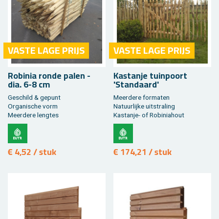
VASTE LAGE PRIJS
VASTE LAGE PRIJS
Ro­bi­nia ronde palen -
Kas­tan­je tuin­poort
dia. 6-8 cm
'Stan­daard'
Ge­schild & ge­punt
Meer­de­re for­ma­ten
Or­ga­ni­sche vorm
Na­tuur­lij­ke uit­stra­ling
Meer­de­re leng­tes
Kas­tan­je- of Ro­bi­nia­hout
€ 4,52 / stuk
€ 174,21 / stuk