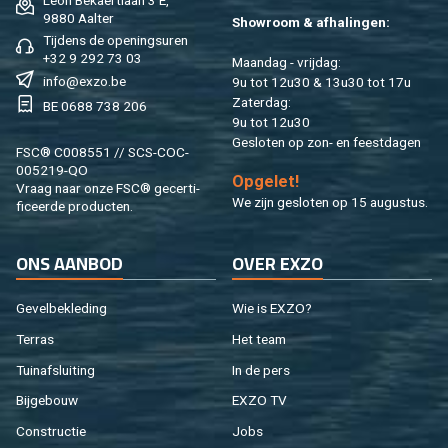
9880 Aal­ter
Show­room & af­ha­lin­gen:
Tij­dens de ope­nings­uren
+32 9 292 73 03
Maan­dag - vrij­dag:
info@​exzo.​be
9u tot 12u30 & 13u30 tot 17u
Za­ter­dag:
BE 0688 738 206
9u tot 12u30
Ge­slo­ten op zon- en feest­da­gen
FSC® C008551 // SCS-COC-
005219-QO
Op­ge­let!
Vraag naar onze FSC® ge­cer­ti­
We zijn ge­slo­ten op 15 au­gus­tus.
fi­ceer­de pro­duc­ten.
ONS AAN­BOD
OVER EXZO
Ge­vel­be­kle­ding
Wie is EXZO?
Ter­ras
Het team
Tuin­af­slui­ting
In de pers
Bij­ge­bouw
EXZO TV
Con­struc­tie
Jobs