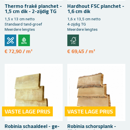
Ther­mo fraké plan­chet -
Hard­hout FSC plan­chet -
1,5 cm dik - 2-zij­dig TG
1,6 cm dik
1,5 x 13 cm netto
1,6 x 13,5 cm netto
Stan­daard tand-groef
4-zij­dig TG
Meer­de­re leng­tes
Meer­de­re leng­tes
€ 72,90 / m²
€ 69,45 / m²
VASTE LAGE PRIJS
VASTE LAGE PRIJS
Ro­bi­nia schaal­deel - ge­
Ro­bi­nia schors­plank -