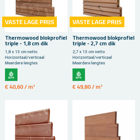
VASTE LAGE PRIJS
VASTE LAGE PRIJS
Ther­mo­wood blok­pro­fiel
Ther­mo­wood blok­pro­fiel
tri­ple - 1,8 cm dik
tri­ple - 2,7 cm dik
1,8 x 13 cm netto
2,7 x 13 cm netto
Ho­ri­zon­taal/ver­ti­caal
Ho­ri­zon­taal/ver­ti­caal
Meer­de­re leng­tes
Meer­de­re leng­tes
€ 40,60 / m²
€ 49,80 / m²