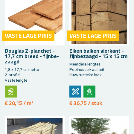
VASTE LAGE PRIJS
VASTE LAGE PRIJS
Dou­g­las Z-plan­chet -
Eiken bal­ken vier­kant -
17,7 cm breed - fijn­be­
fijn­be­zaagd - 15 x 15 cm
zaagd
Meer­de­re leng­tes
1,8 x 17,7 cm netto
Pool­hou­se kwa­li­teit
Z-pro­fiel
Ruw/rus­tie­ke look
Vaste leng­te
€ 20,15 / m²
€ 36,75 / stuk