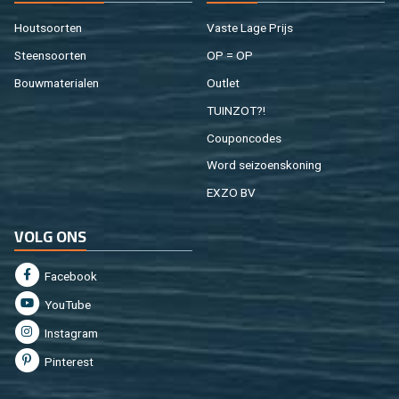
Hout­soor­ten
Vaste Lage Prijs
Steen­soor­ten
OP = OP
Bouw­ma­te­ri­a­len
Out­let
TUIN­ZOT?!
Cou­pon­co­des
Word sei­zoens­ko­ning
EXZO BV
VOLG ONS
Fa­cebook
You­Tu­be
In­st­agram
Pin­te­rest