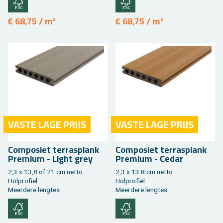
€ 68,75 / m²
€ 68,75 / m²
VASTE LAGE PRIJS
VASTE LAGE PRIJS
Com­po­siet ter­ras­plank
Com­po­siet ter­ras­plank
Pre­mi­um - Light grey
Pre­mi­um - Cedar
2,3 x 13,8 of 21 cm netto
2,3 x 13.8 cm netto
Hol­pro­fiel
Hol­pro­fiel
Meer­de­re leng­tes
Meer­de­re leng­tes