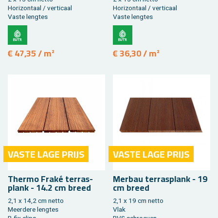
Ho­ri­zon­taal / ver­ti­caal
Ho­ri­zon­taal / ver­ti­caal
Vaste leng­tes
Vaste leng­tes
€ 47,35 / m²
€ 36,30 / m²
VASTE LAGE PRIJS
VASTE LAGE PRIJS
Ther­mo Fraké ter­ras­
Mer­bau ter­ras­plank - 19
plank - 14.2 cm breed
cm breed
2,1 x 14,2 cm netto
2,1 x 19 cm netto
Meer­de­re leng­tes
Vlak