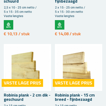
schuurd
fijn­be­zaagd
2,5 x 10 - 25 cm netto /
2 x 15 - 25 cm netto /
5 x 15 - 35 cm netto
5 x 15 - 30 cm netto
Vaste leng­tes
Vaste leng­tes
€ 10,13 / stuk
€ 14,08 / stuk
VASTE LAGE PRIJS
VASTE LAGE PRIJS
Ro­bi­nia plank - 2 cm dik -
Ro­bi­nia plank - 15 cm
ge­schuurd
breed - fijn­be­zaagd
2 x 15 cm netto
2 x 15 cm netto