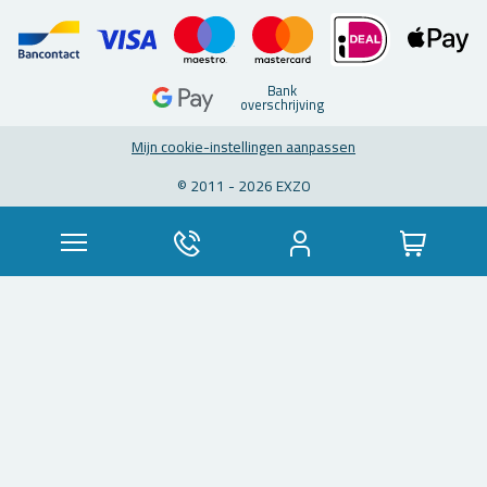
Bank
over­schrij­ving
Mijn coo­kie-in­stel­lin­gen aan­pas­sen
© 2011 - 2026 EXZO