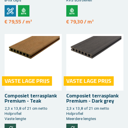
B-fix clips
RVS schroe­ven
€ 79,55 / m²
€ 79,30 / m²
VASTE LAGE PRIJS
VASTE LAGE PRIJS
Com­po­siet ter­ras­plank
Com­po­siet ter­ras­plank
Pre­mi­um - Teak
Pre­mi­um - Dark grey
2,3 x 13,8 of 21 cm netto
2,3 x 13,8 of 21 cm netto
Hol­pro­fiel
Hol­pro­fiel
Vaste leng­te
Meer­de­re leng­tes