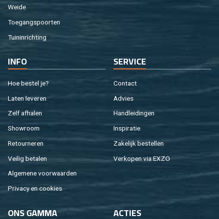
Weide
Toe­gangs­poor­ten
Tuin­in­rich­ting
INFO
SER­VI­CE
Hoe be­stel je?
Con­tact
Laten le­ve­ren
Ad­vies
Zelf af­ha­len
Hand­lei­din­gen
Show­room
In­spi­ra­tie
Re­tour­ne­ren
Za­ke­lijk be­stel­len
Vei­lig be­ta­len
Ver­ko­pen via EXZO
Al­ge­me­ne voor­waar­den
Pri­va­cy en coo­kies
ONS GAMMA
AC­TIES