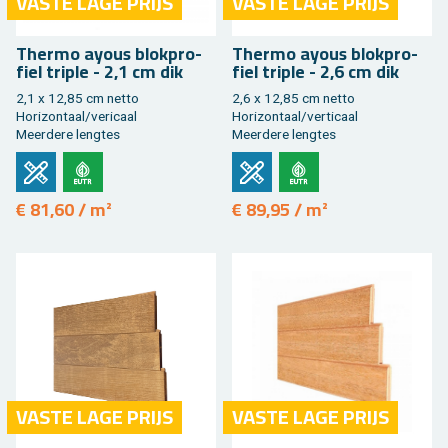
VASTE LAGE PRIJS
VASTE LAGE PRIJS
Ther­mo ayous blok­pro­
Ther­mo ayous blok­pro­
fiel tri­ple - 2,1 cm dik
fiel tri­ple - 2,6 cm dik
2,1 x 12,85 cm netto
2,6 x 12,85 cm netto
Ho­ri­zon­taal/veri­caal
Ho­ri­zon­taal/ver­ti­caal
Meer­de­re leng­tes
Meer­de­re leng­tes
€ 81,60 / m²
€ 89,95 / m²
VASTE LAGE PRIJS
VASTE LAGE PRIJS