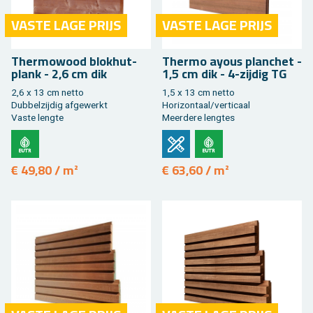
VASTE LAGE PRIJS
VASTE LAGE PRIJS
Ther­mo­wood blok­hut­
Ther­mo ayous plan­chet -
plank - 2,6 cm dik
1,5 cm dik - 4-zij­dig TG
2,6 x 13 cm netto
1,5 x 13 cm netto
Dub­bel­zij­dig af­ge­werkt
Ho­ri­zon­taal/ver­ti­caal
Vaste leng­te
Meer­de­re leng­tes
€ 49,80 / m²
€ 63,60 / m²