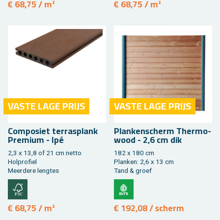
€ 68,75 / m²
€ 68,75 / m²
VASTE LAGE PRIJS
VASTE LAGE PRIJS
Com­po­siet ter­ras­plank
Plan­ken­scherm Ther­mo­
Pre­mi­um - Ipé
wood - 2,6 cm dik
2,3 x 13,8 of 21 cm netto
182 x 180 cm
Hol­pro­fiel
Plan­ken: 2,6 x 13 cm
Meer­de­re leng­tes
Tand & groef
€ 68,75 / m²
€ 192,08 / scherm