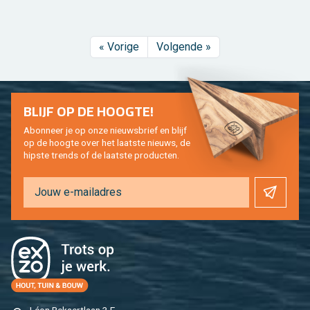
« Vo­ri­ge
Vol­gen­de »
BLIJF OP DE HOOG­TE!
Abon­neer je op onze nieuws­brief en blijf
op de hoog­te over het laat­ste nieuws, de
hip­s­te trends of de laat­ste pro­duc­ten.
Léon Be­kaert­laan 3 E,