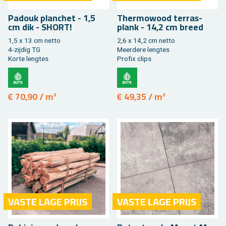
Pa­douk plan­chet - 1,5
Ther­mo­wood ter­ras­
cm dik - SHORT!
plank - 14,2 cm breed
1,5 x 13 cm netto
2,6 x 14,2 cm netto
4-zij­dig TG
Meer­de­re leng­tes
Korte leng­tes
Pro­fix clips
€ 70,90 / m²
€ 49,35 / m²
VASTE LAGE PRIJS
VASTE LAGE PRIJS