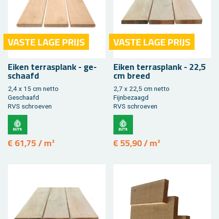
VASTE LAGE PRIJS
VASTE LAGE PRIJS
Eiken ter­ras­plank - ge­
Eiken ter­ras­plank - 22,5
schaafd
cm breed
2,4 x 15 cm netto
2,7 x 22,5 cm netto
Ge­schaafd
Fijn­be­zaagd
RVS schroe­ven
RVS schroe­ven
€ 61,75 / m²
€ 55,90 / m²