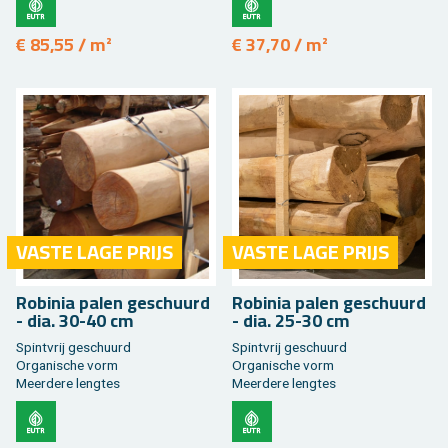
€ 85,55 / m²
€ 37,70 / m²
VASTE LAGE PRIJS
VASTE LAGE PRIJS
Ro­bi­nia palen ge­schuurd
Ro­bi­nia palen ge­schuurd
- dia. 30-40 cm
- dia. 25-30 cm
Spint­vrij ge­schuurd
Spint­vrij ge­schuurd
Or­ga­ni­sche vorm
Or­ga­ni­sche vorm
Meer­de­re leng­tes
Meer­de­re leng­tes