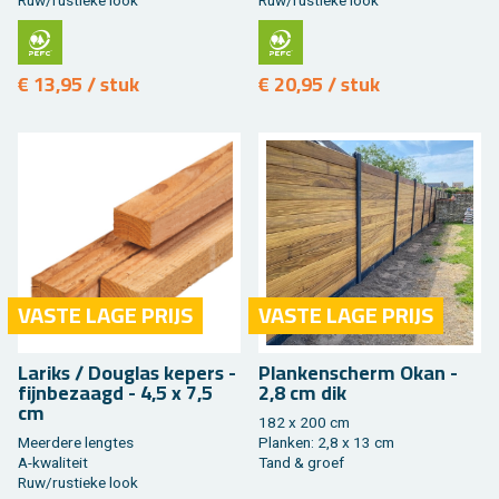
Ruw/rus­tie­ke look
Ruw/rus­tie­ke look
€ 13,95 / stuk
€ 20,95 / stuk
VASTE LAGE PRIJS
VASTE LAGE PRIJS
La­riks / Dou­g­las ke­pers -
Plan­ken­scherm Okan -
fijn­be­zaagd - 4,5 x 7,5
2,8 cm dik
cm
182 x 200 cm
Meer­de­re leng­tes
Plan­ken: 2,8 x 13 cm
A-kwa­li­teit
Tand & groef
Ruw/rus­tie­ke look