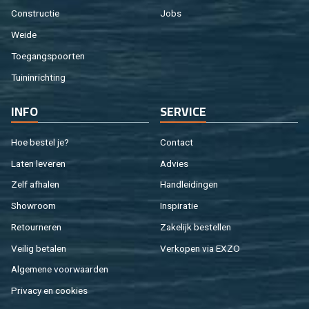
Con­struc­tie
Jobs
Weide
Toe­gangs­poor­ten
Tuin­in­rich­ting
INFO
SER­VI­CE
Hoe be­stel je?
Con­tact
Laten le­ve­ren
Ad­vies
Zelf af­ha­len
Hand­lei­din­gen
Show­room
In­spi­ra­tie
Re­tour­ne­ren
Za­ke­lijk be­stel­len
Vei­lig be­ta­len
Ver­ko­pen via EXZO
Al­ge­me­ne voor­waar­den
Pri­va­cy en coo­kies