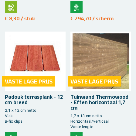
€ 8,30 / stuk
€ 294,70 / scherm
VASTE LAGE PRIJS
VASTE LAGE PRIJS
Pa­douk ter­ras­plank - 12
Tuin­wand Ther­mo­wood
cm breed
- Effen ho­ri­zon­taal 1,7
cm
2,1 x 12 cm netto
Vlak
1,7 x 13 cm netto
B-fix clips
Ho­ri­zon­taal/ver­ti­caal
Vaste leng­te