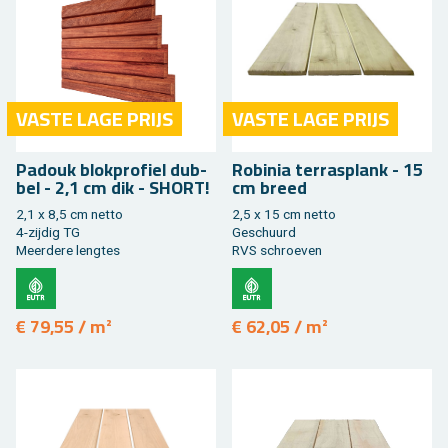
VASTE LAGE PRIJS
VASTE LAGE PRIJS
Pa­douk blok­pro­fiel dub­
Ro­bi­nia ter­ras­plank - 15
bel - 2,1 cm dik - SHORT!
cm breed
2,1 x 8,5 cm netto
2,5 x 15 cm netto
4-zij­dig TG
Ge­schuurd
Meer­de­re leng­tes
RVS schroe­ven
€ 79,55 / m²
€ 62,05 / m²