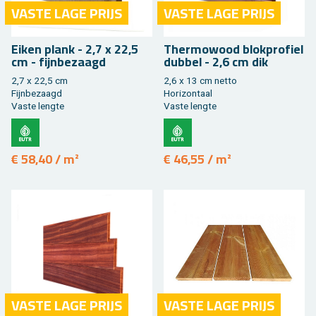
VASTE LAGE PRIJS
VASTE LAGE PRIJS
Eiken plank - 2,7 x 22,5
Ther­mo­wood blok­pro­fiel
cm - fijn­be­zaagd
dub­bel - 2,6 cm dik
2,7 x 22,5 cm
2,6 x 13 cm netto
Fijn­be­zaagd
Ho­ri­zon­taal
Vaste leng­te
Vaste leng­te
€ 58,40 / m²
€ 46,55 / m²
VASTE LAGE PRIJS
VASTE LAGE PRIJS