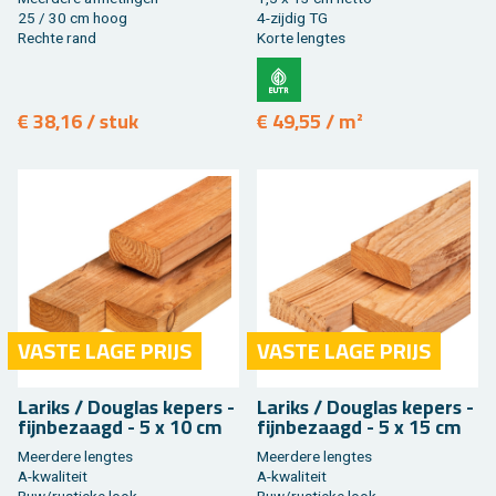
25 / 30 cm hoog
4-zij­dig TG
Rech­te rand
Korte leng­tes
€ 38,16 / stuk
€ 49,55 / m²
VASTE LAGE PRIJS
VASTE LAGE PRIJS
La­riks / Dou­g­las ke­pers -
La­riks / Dou­g­las ke­pers -
fijn­be­zaagd - 5 x 10 cm
fijn­be­zaagd - 5 x 15 cm
Meer­de­re leng­tes
Meer­de­re leng­tes
A-kwa­li­teit
A-kwa­li­teit