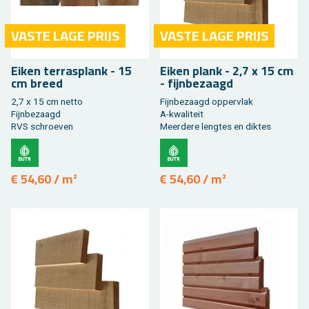
VASTE LAGE PRIJS
VASTE LAGE PRIJS
Eiken ter­ras­plank - 15
Eiken plank - 2,7 x 15 cm
cm breed
- fijn­be­zaagd
2,7 x 15 cm netto
Fijn­be­zaagd op­per­vlak
Fijn­be­zaagd
A-kwa­li­teit
RVS schroe­ven
Meer­de­re leng­tes en dik­tes
€ 54,60 / m²
€ 54,60 / m²