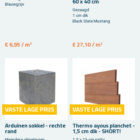
60 x 40 cm
Blauw­grijs
Ge­zaagd
1 cm dik
Black Slate Mus­tang
€ 6,95 / m²
€ 27,10 / m²
VASTE LAGE PRIJS
VASTE LAGE PRIJS
Ar­dui­nen sok­kel - rech­te
Ther­mo ayous plan­chet -
rand
1,5 cm dik - SHORT!
Meer­de­re af­me­tin­gen
1,5 x 13 cm netto