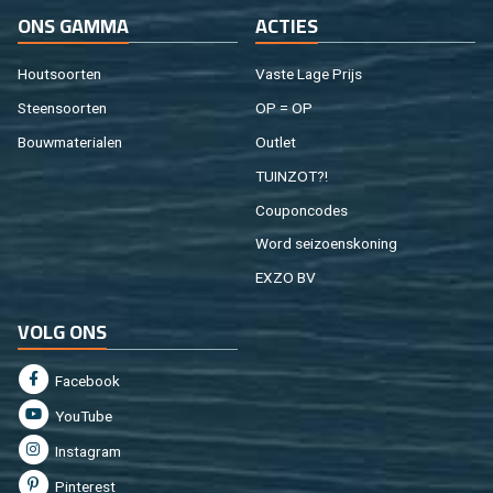
ONS GAMMA
AC­TIES
Hout­soor­ten
Vaste Lage Prijs
Steen­soor­ten
OP = OP
Bouw­ma­te­ri­a­len
Out­let
TUIN­ZOT?!
Cou­pon­co­des
Word sei­zoens­ko­ning
EXZO BV
VOLG ONS
Fa­cebook
You­Tu­be
In­st­agram
Pin­te­rest