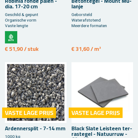
Ro­bi­nia ronde palen -
Be­ton­te­gel - Mount Mu­
dia. 17-20 cm
lan­je
Ge­schild & ge­punt
Ge­bor­steld
Or­ga­ni­sche vorm
Wa­ter­af­sto­tend
Vaste leng­te
Meer­de­re for­ma­ten
€ 51,90 / stuk
€ 31,60 / m²
VASTE LAGE PRIJS
VASTE LAGE PRIJS
Ar­den­nersplit - 7-14 mm
Black Slate Lei­steen ter­
ras­te­gel - Na­tuur­ruw -
1000 kg