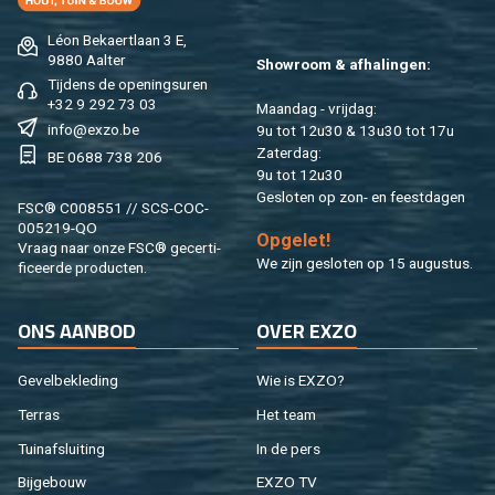
Léon Be­kaert­laan 3 E,
9880 Aal­ter
Show­room & af­ha­lin­gen:
Tij­dens de ope­nings­uren
+32 9 292 73 03
Maan­dag - vrij­dag:
info@​exzo.​be
9u tot 12u30 & 13u30 tot 17u
Za­ter­dag:
BE 0688 738 206
9u tot 12u30
Ge­slo­ten op zon- en feest­da­gen
FSC® C008551 // SCS-COC-
005219-QO
Op­ge­let!
Vraag naar onze FSC® ge­cer­ti­
We zijn ge­slo­ten op 15 au­gus­tus.
fi­ceer­de pro­duc­ten.
ONS AAN­BOD
OVER EXZO
Ge­vel­be­kle­ding
Wie is EXZO?
Ter­ras
Het team
Tuin­af­slui­ting
In de pers
Bij­ge­bouw
EXZO TV