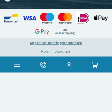
Bank
over­schrij­ving
Mijn coo­kie-in­stel­lin­gen aan­pas­sen
© 2011 - 2026 EXZO