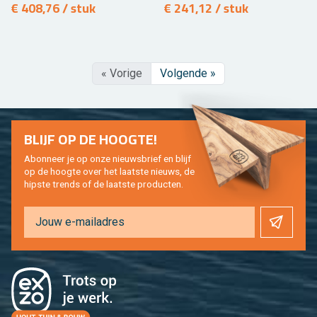
€ 408,76 / stuk
€ 241,12 / stuk
« Vo­ri­ge
Vol­gen­de »
BLIJF OP DE HOOG­TE!
Abon­neer je op onze nieuws­brief en blijf
op de hoog­te over het laat­ste nieuws, de
hip­s­te trends of de laat­ste pro­duc­ten.