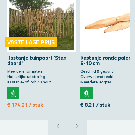
VASTE LAGE PRIJS
Kas­tan­je tuin­poort 'Stan­
Kas­tan­je ronde palen -
daard'
8-10 cm
Meer­de­re for­ma­ten
Ge­schild & ge­punt
Na­tuur­lij­ke uit­stra­ling
Over­we­gend recht
Kas­tan­je- of Ro­bi­nia­hout
Meer­de­re leng­tes
€ 174,21 / stuk
€ 8,21 / stuk
VORIGE
VOLGENDE