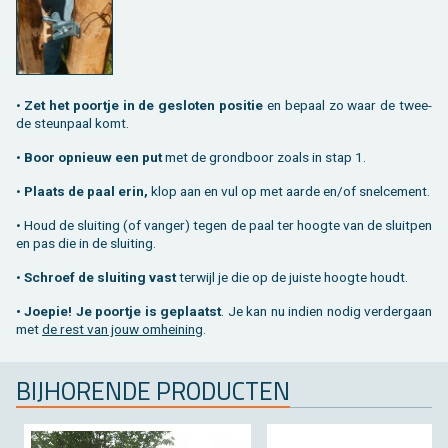
•
Zet het poort­je in de ge­slo­ten po­si­tie
en be­paal zo waar de twee­
de steun­paal komt.
•
Boor op­nieuw een put
met de grond­boor zoals in stap 1.
•
Plaats de paal erin,
klop aan en vul op met aarde en/of snel­ce­ment.
• Houd de slui­ting (of van­ger) tegen de paal ter hoog­te van de sluit­pen
en pas die in de slui­ting.
•
Schroef de slui­ting vast
ter­wijl je die op de juis­te hoog­te houdt.
• Joe­pie! Je poort­je is ge­plaatst
. Je kan nu in­dien nodig ver­der­gaan
met
de rest van jouw om­hei­ning
.
BIJ­HO­REN­DE PRO­DUC­TEN