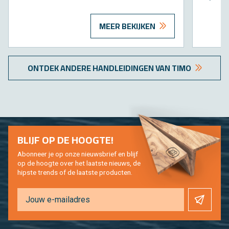
MEER BEKIJKEN
ONT­DEK AN­DE­RE HAND­LEI­DIN­GEN VAN TIMO
BLIJF OP DE HOOG­TE!
Abon­neer je op onze nieuws­brief en blijf
op de hoog­te over het laat­ste nieuws, de
hip­s­te trends of de laat­ste pro­duc­ten.