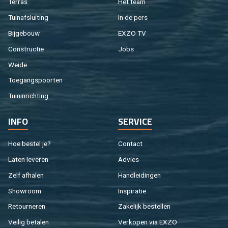
Ter­ras
Het team
Tuin­af­slui­ting
In de pers
Bij­ge­bouw
EXZO TV
Con­struc­tie
Jobs
Weide
Toe­gangs­poor­ten
Tuin­in­rich­ting
INFO
SER­VI­CE
Hoe be­stel je?
Con­tact
Laten le­ve­ren
Ad­vies
Zelf af­ha­len
Hand­lei­din­gen
Show­room
In­spi­ra­tie
Re­tour­ne­ren
Za­ke­lijk be­stel­len
Vei­lig be­ta­len
Ver­ko­pen via EXZO