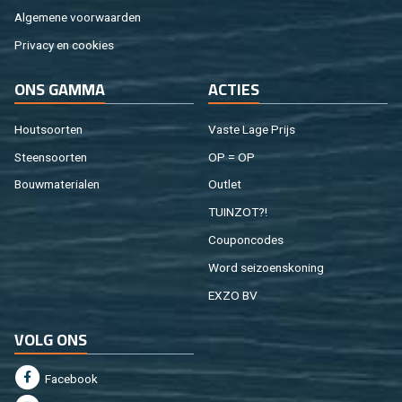
Al­ge­me­ne voor­waar­den
Pri­va­cy en coo­kies
ONS GAMMA
AC­TIES
Hout­soor­ten
Vaste Lage Prijs
Steen­soor­ten
OP = OP
Bouw­ma­te­ri­a­len
Out­let
TUIN­ZOT?!
Cou­pon­co­des
Word sei­zoens­ko­ning
EXZO BV
VOLG ONS
Fa­cebook