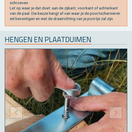
schroe­ven.
Let op waar je dat doet: aan de zij­kant, voor­kant of ach­ter­kant
van de paal. Die keuze hangt af van waar je de poort­schar­nie­ren
wil be­ves­ti­gen en wat de draai­rich­ting van je poort­je zal zijn.
HEN­GEN EN PLAAT­DUI­MEN
VORIGE
VOLGE