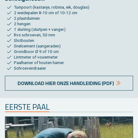
Tuin­poort (kas­tan­je, ro­bi­nia, eik, dou­g­las)
2 wei­de­pa­len 8-10 cm of 10-12 cm
2 plaat­dui­men
2 hen­gen
1 slui­ting (sluit­pen + van­ger)
Rvs schroe­ven, 50 mm
Slot­bou­ten
Snel­ce­ment (aan­ge­ra­den)
Grond­boor Ø 9 of 10 cm
Lint­me­ter of vouw­me­ter
Paal­ha­mer of hou­ten hamer
Schroe­ven­draai­er
DOWN­LOAD HIER ONZE HAND­LEI­DING (PDF)
EER­STE PAAL