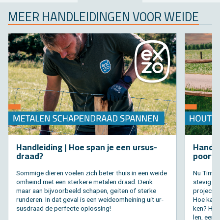
MEER HAND­LEI­DIN­GEN VOOR WEIDE
Hand­lei­ding | Hoe span je een ur­sus­
Hand­le
draad?
poort 
Som­mi­ge die­ren voe­len zich beter thuis in een weide
Nu Timo zi
om­heind met een ster­ke­re me­ta­len draad. Denk
ste­vig aa
maar aan bij­voor­beeld scha­pen, gei­ten of ster­ke
pro­ject a
run­de­ren. In dat geval is een wei­deom­hei­ning uit ur­
Hoe kan h
sus­draad de per­fec­te op­los­sing!
ken? Hier­
len, een p