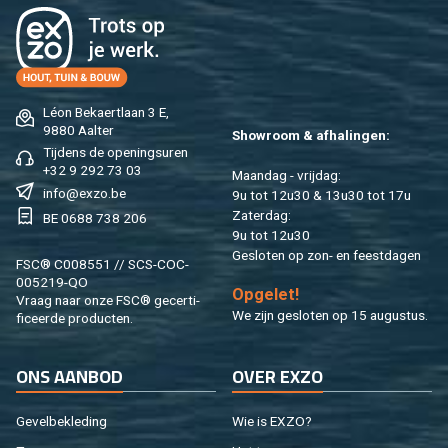
Léon Be­kaert­laan 3 E,
9880 Aal­ter
Show­room & af­ha­lin­gen:
Tij­dens de ope­nings­uren
+32 9 292 73 03
Maan­dag - vrij­dag:
info@​exzo.​be
9u tot 12u30 & 13u30 tot 17u
Za­ter­dag:
BE 0688 738 206
9u tot 12u30
Ge­slo­ten op zon- en feest­da­gen
FSC® C008551 // SCS-COC-
005219-QO
Op­ge­let!
Vraag naar onze FSC® ge­cer­ti­
We zijn ge­slo­ten op 15 au­gus­tus.
fi­ceer­de pro­duc­ten.
ONS AAN­BOD
OVER EXZO
Ge­vel­be­kle­ding
Wie is EXZO?