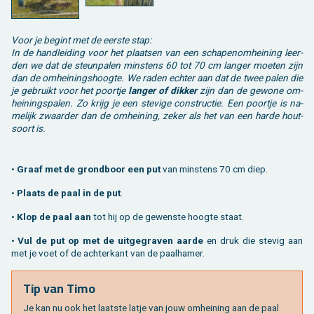
Voor je be­gint met de eer­ste stap:
In de hand­lei­ding voor het plaat­sen van een scha­pe­nom­hei­ning leer­
den we dat de steun­pa­len min­stens 60 tot 70 cm lan­ger moe­ten zijn
dan de om­hei­nings­hoog­te. We raden ech­ter aan dat de twee palen die
je ge­bruikt voor het poort­je
lan­ger of dik­ker
zijn dan de ge­wo­ne om­
hei­nings­pa­len. Zo krijg je een ste­vi­ge con­struc­tie. Een poort­je is na­
me­lijk zwaar­der dan de om­hei­ning, zeker als het van een harde hout­
soort is.
•
Graaf met de grond­boor een put
van min­stens 70 cm diep.
•
Plaats de paal in de put
.
•
Klop de paal aan
tot hij op de ge­wens­te hoog­te staat.
•
Vul de put op met de uit­ge­gra­ven aarde
en druk die ste­vig aan
met je voet of de ach­ter­kant van de paal­ha­mer.
Tip van Timo
Je kan nu ook het laat­ste latje van jouw om­hei­ning aan de paal