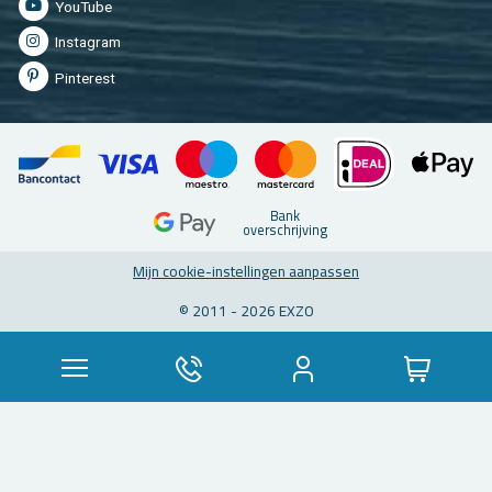
You­Tu­be
In­st­agram
Pin­te­rest
Bank
over­schrij­ving
Mijn coo­kie-in­stel­lin­gen aan­pas­sen
© 2011 - 2026 EXZO