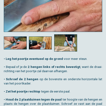
•
Leg het poort­je even­tu­eel op de grond
voor meer steun.
• Be­paal of je de
2 hen­gen links of rechts be­ves­tigt
, want de draai­
rich­ting van het poort­je zal daar­van af­han­gen.
•
Schroef de 2 hen­gen
op de bo­ven­ste en on­der­ste ho­ri­zon­ta­le lat
van het poort­ka­der.
•
Zet het poort­je recht­op
tegen de eer­ste paal.
•
Houd de 2 plaat­dui­men tegen de paal
ter hoog­te van de hen­gen en
plaats de hen­gen over de plaat­dui­men. Schroef ze vast aan de paal