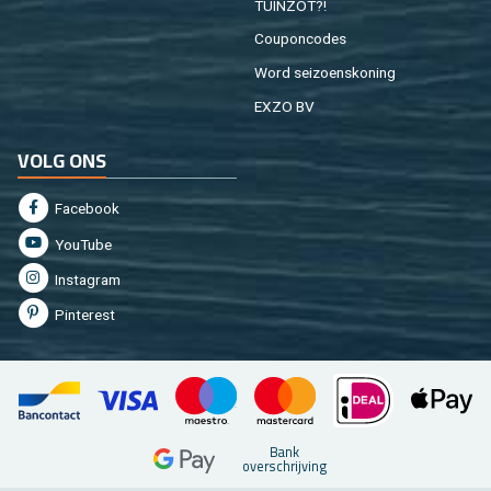
TUIN­ZOT?!
Cou­pon­co­des
Word sei­zoens­ko­ning
EXZO BV
VOLG ONS
Fa­cebook
You­Tu­be
In­st­agram
Pin­te­rest
Bank
over­schrij­ving