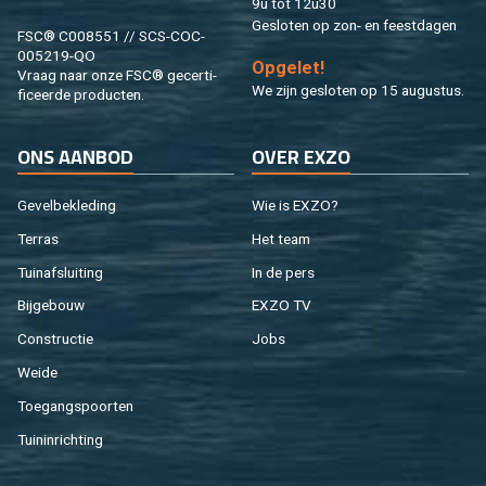
9u tot 12u30
Ge­slo­ten op zon- en feest­da­gen
FSC® C008551 // SCS-COC-
005219-QO
Op­ge­let!
Vraag naar onze FSC® ge­cer­ti­
We zijn ge­slo­ten op 15 au­gus­tus.
fi­ceer­de pro­duc­ten.
ONS AAN­BOD
OVER EXZO
Ge­vel­be­kle­ding
Wie is EXZO?
Ter­ras
Het team
Tuin­af­slui­ting
In de pers
Bij­ge­bouw
EXZO TV
Con­struc­tie
Jobs
Weide
Toe­gangs­poor­ten
Tuin­in­rich­ting