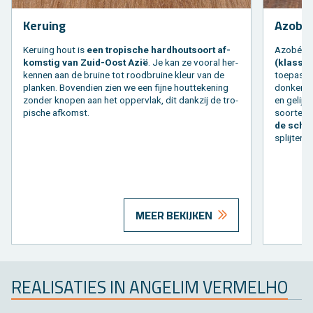
Keruing
Azobe
Keruing hout is
een tro­pi­sche hard­hout­soort af­
Azobé is
kom­stig van Zuid-Oost Azië
. Je kan ze voor­al her­
(klas­se 
ken­nen aan de brui­ne tot rood­brui­ne kleur van de
toe­pas­si
plan­ken. Bo­ven­dien zien we een fijne hout­te­ke­ning
don­ker­ro
zon­der kno­pen aan het op­per­vlak, dit dank­zij de tro­
en ge­lijk­
pi­sche af­komst.
soor­ten 
de scha
splij­ten.
MEER BEKIJKEN
RE­A­LI­SA­TIES IN AN­GE­LIM VER­MELHO