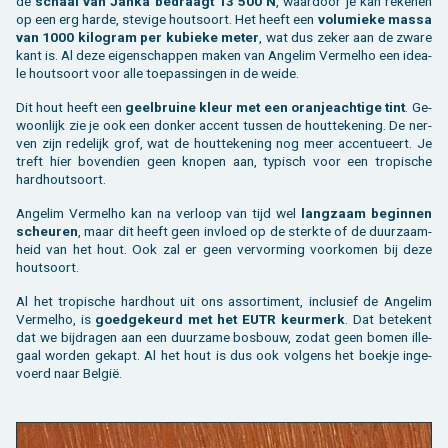
de
schaal van Janka be­draagt 13 500 N
, waar­door je kan re­ke­nen
Toebehoren tegels / bestrating
Vierkante palen
Bekijk alles van bijgebouw
Toebehoren
Speeltuigen
op een erg harde, ste­vi­ge hout­soort. Het heeft een
vo­lu­mie­ke massa
van 1000 ki­lo­gram per ku­bie­ke meter
, wat dus zeker aan de zware
kant is. Al deze ei­gen­schap­pen maken van An­ge­lim Ver­melho een ide­a­
Bekijk alles van terras
Gleufpalen
Bekijk alles van constructie
Dierenverblijf
le hout­soort voor alle toe­pas­sin­gen in de weide.
Toebehoren
Onderhoudsproducten
Dit hout heeft een
geel­brui­ne kleur met een oran­je­ach­ti­ge tint
. Ge­
woon­lijk zie je ook een don­ker ac­cent tus­sen de hout­te­ke­ning. De ner­
ven zijn re­de­lijk grof, wat de hout­te­ke­ning nog meer ac­cen­tu­eert. Je
Bekijk alles van tuinafsluiting
Varia
treft hier bo­ven­dien geen kno­pen aan, ty­pisch voor een tro­pi­sche
hard­hout­soort.
Bekijk alles van tuininrichting
An­ge­lim Ver­melho kan na ver­loop van tijd wel
lang­zaam be­gin­nen
scheu­ren
, maar dit heeft geen in­vloed op de sterk­te of de duur­zaam­
heid van het hout. Ook zal er geen ver­vor­ming voor­ko­men bij deze
hout­soort.
Al het tro­pi­sche hard­hout uit ons as­sor­ti­ment, in­clu­sief de An­ge­lim
Ver­melho, is
goed­ge­keurd met het EUTR keur­merk
. Dat be­te­kent
dat we bij­dra­gen aan een duur­za­me bos­bouw, zodat geen bomen il­le­
gaal wor­den ge­kapt. Al het hout is dus ook vol­gens het boek­je in­ge­
voerd naar België.