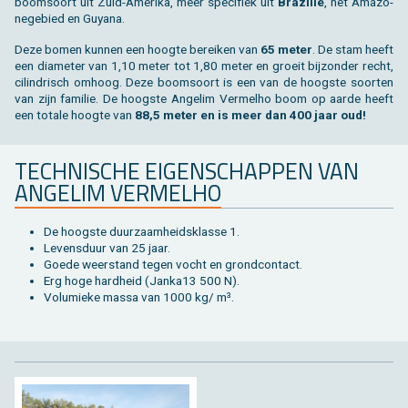
boom­soort uit Zuid-Ame­ri­ka, meer spe­ci­fiek uit
Bra­zi­lië
, het Ama­zo­
ne­ge­bied en Gu­y­a­na.
Deze bomen kun­nen een hoog­te be­rei­ken van
65 meter
. De stam heeft
een dia­me­ter van 1,10 meter tot 1,80 meter en groeit bij­zon­der recht,
ci­lin­drisch om­hoog. Deze boom­soort is een van de hoog­ste soor­ten
van zijn fa­mi­lie. De hoog­ste An­ge­lim Ver­melho boom op aarde heeft
een to­ta­le hoog­te van
88,5 meter en is meer dan 400 jaar oud!
TECH­NI­SCHE EI­GEN­SCHAP­PEN VAN
AN­GE­LIM VER­MELHO
De hoog­ste duur­zaam­heids­klas­se 1.
Le­vens­duur van 25 jaar.
Goede weer­stand tegen vocht en grond­con­tact.
Erg hoge hard­heid (Jan­ka13 500 N).
Vo­lu­mie­ke massa van 1000 kg/ m³.