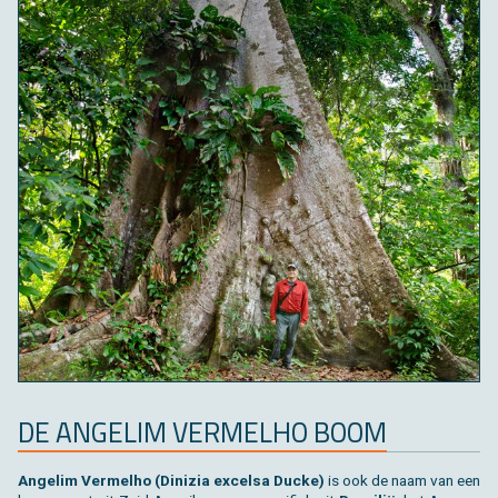
DE AN­GE­LIM VER­MELHO BOOM
An­ge­lim Ver­melho (Di­ni­zia ex­cel­sa Ducke)
is ook de naam van een