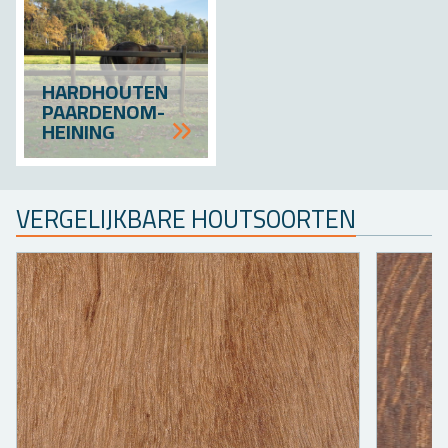
HARD­HOU­TEN
PAAR­DE­NOM­
HEI­NING
VER­GE­LIJK­BA­RE HOUT­SOOR­TEN