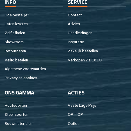
INFO
SER­VI­CE
Hoe be­stel je?
Con­tact
Laten le­ve­ren
Ad­vies
Zelf af­ha­len
Hand­lei­din­gen
Show­room
In­spi­ra­tie
Re­tour­ne­ren
Za­ke­lijk be­stel­len
Vei­lig be­ta­len
Ver­ko­pen via EXZO
Al­ge­me­ne voor­waar­den
Pri­va­cy en coo­kies
ONS GAMMA
AC­TIES
Hout­soor­ten
Vaste Lage Prijs
Steen­soor­ten
OP = OP
Bouw­ma­te­ri­a­len
Out­let