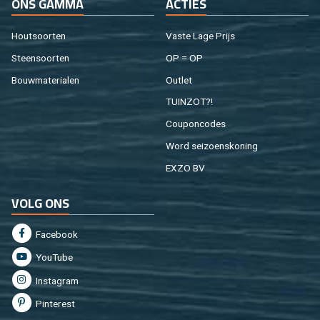
ONS GAMMA
AC­TIES
Hout­soor­ten
Vaste Lage Prijs
Steen­soor­ten
OP = OP
Bouw­ma­te­ri­a­len
Out­let
TUIN­ZOT?!
Cou­pon­co­des
Word sei­zoens­ko­ning
EXZO BV
VOLG ONS
Fa­cebook
You­Tu­be
In­st­agram
Pin­te­rest