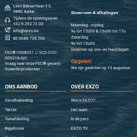
Léon Be­kaert­laan 3 E,
9880 Aal­ter
Show­room & af­ha­lin­gen:
Tij­dens de ope­nings­uren
+32 9 292 73 03
Maan­dag - vrij­dag:
info@​exzo.​be
9u tot 12u30 & 13u30 tot 17u
Za­ter­dag:
BE 0688 738 206
9u tot 12u30
Ge­slo­ten op zon- en feest­da­gen
FSC® C008551 // SCS-COC-
005219-QO
Op­ge­let!
Vraag naar onze FSC® ge­cer­ti­
We zijn ge­slo­ten op 15 au­gus­tus.
fi­ceer­de pro­duc­ten.
ONS AAN­BOD
OVER EXZO
Ge­vel­be­kle­ding
Wie is EXZO?
Ter­ras
Het team
Tuin­af­slui­ting
In de pers
Bij­ge­bouw
EXZO TV