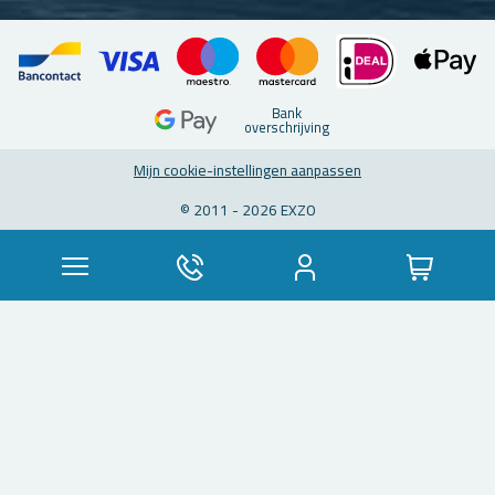
Bank
over­schrij­ving
Mijn coo­kie-in­stel­lin­gen aan­pas­sen
© 2011 - 2026 EXZO