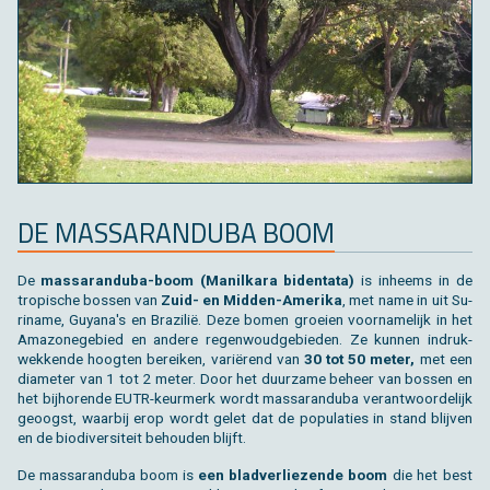
DE MAS­SA­RAN­DU­BA BOOM
De
mas­sa­ran­du­ba-boom (Ma­nil­ka­ra bi­den­ta­ta)
is in­heems in de
tro­pi­sche bos­sen van
Zuid- en Mid­den-Ame­ri­ka
, met name in uit Su­
ri­na­me, Gu­y­a­na's en Bra­zi­lië. Deze bomen groei­en voor­na­me­lijk in het
Ama­zo­ne­ge­bied en an­de­re re­gen­woud­ge­bie­den. Ze kun­nen in­druk­
wek­ken­de hoog­ten be­rei­ken, variërend van
30 tot 50 meter,
met een
dia­me­ter van 1 tot 2 meter. Door het duur­za­me be­heer van bos­sen en
het bij­ho­ren­de EUTR-keur­merk wordt mas­sa­ran­du­ba ver­ant­woor­de­lijk
ge­oogst, waar­bij erop wordt gelet dat de po­pu­la­ties in stand blij­ven
en de bi­o­di­ver­si­teit be­hou­den blijft.
De mas­sa­ran­du­ba boom is
een blad­ver­lie­zen­de boom
die het best