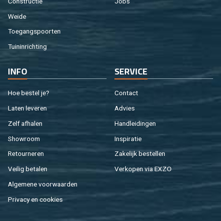
Con­struc­tie
Jobs
Weide
Toe­gangs­poor­ten
Tuin­in­rich­ting
INFO
SER­VI­CE
Hoe be­stel je?
Con­tact
Laten le­ve­ren
Ad­vies
Zelf af­ha­len
Hand­lei­din­gen
Show­room
In­spi­ra­tie
Re­tour­ne­ren
Za­ke­lijk be­stel­len
Vei­lig be­ta­len
Ver­ko­pen via EXZO
Al­ge­me­ne voor­waar­den
Pri­va­cy en coo­kies