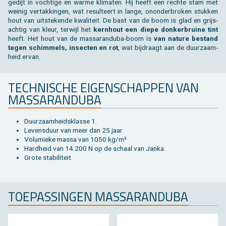
ge­dijt in voch­ti­ge en warme kli­ma­ten. Hij heeft een rech­te stam met
wei­nig ver­tak­kin­gen, wat re­sul­teert in lange, on­on­der­bro­ken stuk­ken
hout van uit­ste­ken­de kwa­li­teit. De bast van de boom is glad en grijs­
ach­tig van kleur, ter­wijl het
kern­hout een diepe don­ker­brui­ne tint
heeft. Het hout van de mas­sa­ran­du­ba-boom is
van na­tu­re be­stand
tegen schim­mels, in­sec­ten en rot
, wat bij­draagt aan de duur­zaam­
heid ervan.
TECH­NI­SCHE EI­GEN­SCHAP­PEN VAN
MAS­SA­RAN­DU­BA
Duur­zaam­heids­klas­se 1.
Le­vens­duur van meer dan 25 jaar.
Vo­lu­mie­ke massa van 1050 kg/m³
Hard­heid van 14.200 N op de schaal van Janka.
Grote sta­bi­li­teit.
TOE­PAS­SIN­GEN MAS­SA­RAN­DU­BA