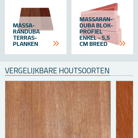
MAS­SA­RAN­
MASSA­
DU­BA BLOK­
RANDUBA
PRO­FIEL
TERRAS­
ENKEL - 5,5
PLANKEN
CM BREED
VER­GE­LIJK­BA­RE HOUT­SOOR­TEN