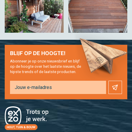
BLIJF OP DE HOOG­TE!
Abon­neer je op onze nieuws­brief en blijf
op de hoog­te over het laat­ste nieuws, de
hip­s­te trends of de laat­ste pro­duc­ten.