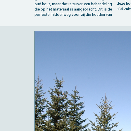
deze hout
oud hout, maar dat is zui­ver een be­han­de­ling
niet zui­
die op het ma­te­ri­aal is aan­ge­bracht. Dit is de
per­fec­te mid­den­weg voor zij die hou­den van