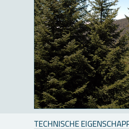
TECH­NI­SCHE EI­GEN­SCHAP