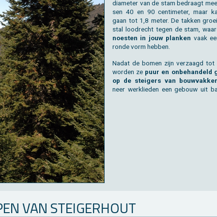
dia­me­ter van de stam be­draagt mee­s
sen 40 en 90 cen­ti­me­ter, maar 
gaan tot 1,8 meter. De tak­ken groe
st­al lood­recht tegen de stam, waa
noes­ten in jouw plan­ken
vaak ee
ronde vorm heb­ben.
Nadat de bomen zijn ver­zaagd tot p
wor­den ze
puur en on­be­han­deld g
op de stei­gers van bouw­vak­ke
neer werk­lie­den een ge­bouw uit ba
­PEN VAN STEI­GER­HOUT