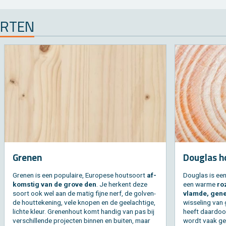
OR­TEN
Gre­nen
Dou­g­las 
Gre­nen is een po­pu­lai­re, Eu­ro­pe­se hout­soort
af­
Dou­g­las is ee
kom­stig van de grove den
. Je her­kent deze
een warme
ro
soort ook wel aan de matig fijne nerf, de gol­ven­
vlam­de, ge­ne
de hout­te­ke­ning, vele kno­pen en de geel­ach­ti­ge,
wis­se­ling van
lich­te kleur. Gre­nen­hout komt han­dig van pas bij
heeft daar­do
ver­schil­len­de pro­jec­ten bin­nen en bui­ten, maar
wordt vaak ge­b