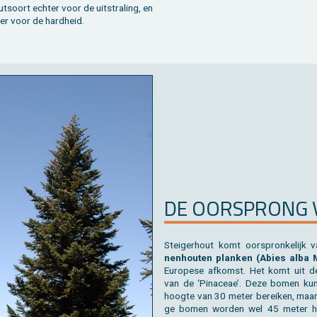
­soort ech­ter voor de uit­stra­ling, en
ver voor de hard­heid.
DE OOR­SPRONG V
Stei­ger­hout komt oor­spron­ke­lijk
nen­hou­ten plan­ken (Abies alba 
Eu­ro­pe­se af­komst. Het komt uit de 
van de ‘Pina­ceae’. Deze bomen kun
hoog­te van 30 meter be­rei­ken, maa
ge bomen wor­den wel 45 meter 