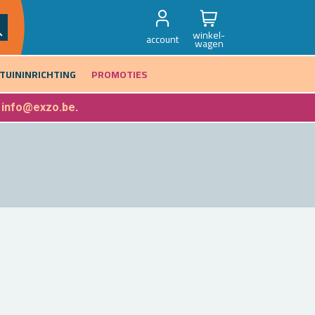
winkel-
account
wagen
TUININRICHTING
PROMOTIES
f
info@exzo.be
.