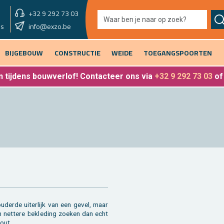
+32 9 292 73 03
showroom vandaag
info@exzo.be
9u - 12u30 & 13u30 - 17u
es
BIJGEBOUW
CONSTRUCTIE
WEIDE
TOEGANGSPOORTEN
 tijdens bouwverlof
! Contacteer ons via
+32 9 292 73 03
o
u­der­de ui­ter­lijk van een gevel, maar
 net­te­re be­kle­ding zoe­ken dan echt
hout.