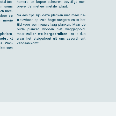
t­al tus­
ha­merd en kopse scheu­ren be­vei­ligt men
kan soms
pre­ven­tief met een me­ta­len plaat.
i­en mee­
Na een tijd zijn deze plan­ken niet meer be­
r­door
de
trouw­baar op zo’n hoge stei­gers en is het
n mooie
tijd voor een nieu­we laag plan­ken. Maar de
oude plan­ken wor­den niet weg­ge­gooid,
lan­ken,
maar
zul­len we her­ge­brui­ken
. Dit is dus
e­bruikt
waar het stei­ger­hout uit ons as­sor­ti­ment
rs
. Wan­
van­daan komt.
k­ste­nen