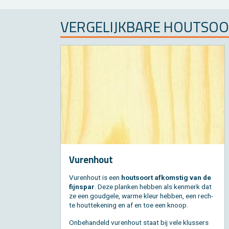
VER­GE­LIJK­BA­RE HOUT­SO
Vu­ren­hout
Vu­ren­hout is een
hout­soort af­kom­stig van de
fijn­spar
. Deze plan­ken heb­ben als ken­merk dat
ze een goud­ge­le, warme kleur heb­ben, een rech­
te hout­te­ke­ning en af en toe een knoop.
On­be­han­deld vu­ren­hout staat bij vele klus­sers