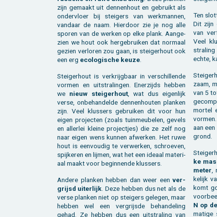
zijn ge­maakt uit den­nen­hout en ge­bruikt als
Ten slot
on­der­vloer bij stei­gers van werk­man­nen,
Dit zijn
van­daar de naam. Hier­door zie je nog alle
van verf
spo­ren van de wer­ken op elke plank. Aan­ge­
Veel klu
zien we hout ook her­ge­brui­ken dat nor­maal
stra­li
ge­zien ver­lo­ren zou gaan, is stei­ger­hout ook
echte, ka­
een erg
eco­lo­gi­sche keuze
.
Stei­ger
Stei­ger­hout is ver­krijg­baar in ver­schil­len­de
zaam, 
vor­men en uit­stra­lin­gen. Ener­zijds heb­ben
van 5 to
we
nieuw stei­ger­hout
, wat dus ei­gen­lijk
ge­com­p
verse, on­be­han­del­de den­nen­hou­ten plan­ken
mor­tel 
zijn. Veel klus­sers ge­brui­ken dit voor hun
vor­men.
eigen pro­jec­ten (zoals tuin­meu­be­len, ge­vels
aan een 
en al­ler­lei klei­ne pro­ject­jes) die ze zelf nog
grond.
naar eigen wens kun­nen af­wer­ken. Het ruwe
hout is een­vou­dig te ver­wer­ken, schroe­ven,
Stei­ger
spij­ke­ren en lij­men, wat het een ide­aal ma­te­ri­
ke mass
aal maakt voor be­gin­nen­de klus­sers.
meter
,
ke­lijk v
An­de­re plan­ken heb­ben dan weer een
ver­
komt goe
grijsd ui­ter­lijk
. Deze heb­ben dus net als de
voor­bee
verse plan­ken niet op stei­gers ge­le­gen, maar
N op d
heb­ben wel een ver­grijs­de be­han­de­ling
ma­ti­ge
gehad. Ze heb­ben dus een uit­stra­ling van