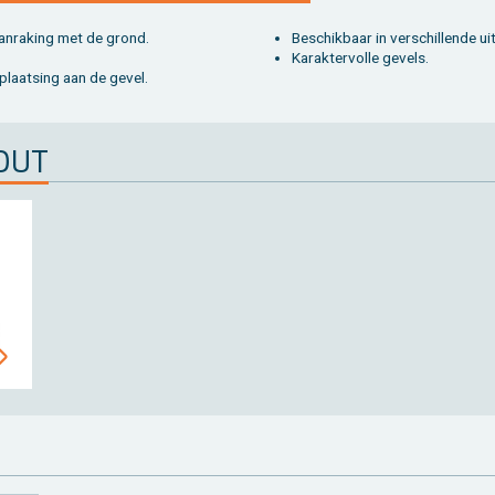
an­ra­king met de grond.
Be­schik­baar in ver­schil­len­de uit
Ka­rak­ter­vol­le ge­vels.
plaat­sing aan de gevel.
HOUT