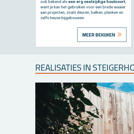
ook be­kend als
een erg veel­zij­di­ge hout­soort
,
want je kan het ge­brui­ken voor een brede waai­er
aan pro­jec­ten, zoals deu­ren, bal­ken, plan­ken en
zelfs heuse bij­ge­bou­wen.
MEER BEKIJKEN
RE­A­LI­SA­TIES IN STEI­GER­