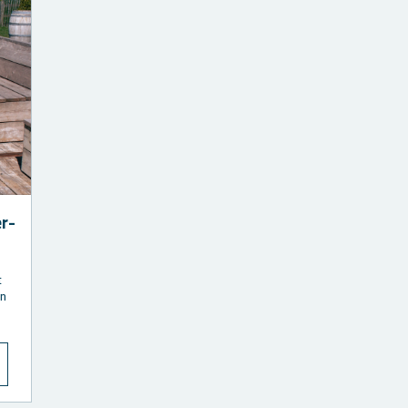
er­
t
en