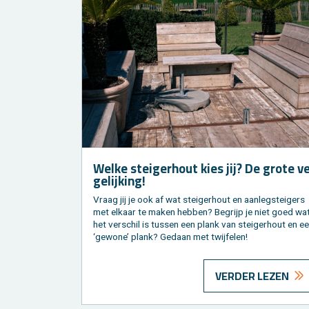
Welke stei­ger­hout kies jij? De grote v
ge­lij­king!
Vraag jij je ook af wat stei­ger­hout en aan­leg­stei­gers
met el­kaar te maken heb­ben? Be­grijp je niet goed wa
het ver­schil is tus­sen een plank van stei­ger­hout en e
‘ge­wo­ne’ plank? Ge­daan met twij­fe­len!
VERDER LEZEN