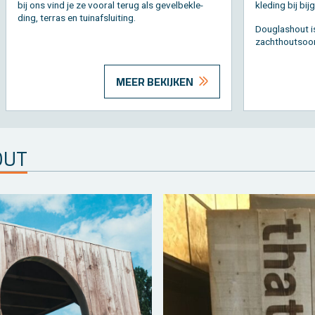
bij ons vind je ze voor­al terug als ge­vel­be­kle­
kle­ding bij bij
ding, ter­ras en tuin­af­slui­ting.
Dou­g­las­hout i
zacht­hout­soor
MEER BEKIJKEN
HOUT