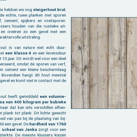
­te heb­ben we nog
stei­ger­hout brut
.
 de echte, ruwe plan­ken met spo­ren
, ce­ment, spij­kers en voet­spo­ren.
s­sers hou­den van die rus­tie­ke uit­
ng en creëren zo een gevel met een
rak­ter­vol­le uit­stra­ling.
­hout is van na­tu­re niet echt duur­
met
een klas­se 4
en een le­vens­duur
t 10 jaar. Dit wordt wel voor een deel
en­seerd, omdat de spo­ren van verf,
en ce­ment een klei­ne be­scherm­laag
 Bo­ven­dien hangt dit hout mee­st­al
gevel en komt niet in con­tact met de
­hout heeft ge­mid­deld
een vo­lu­mie­
a van 460 ki­lo­gram per ku­bie­ke
 maar dat kan iets ver­schil­len af­han­
an plank tot plank. Dit lich­te ge­wicht
d van pas bij de plaat­sing van bij­
ld een gevel. De
hard­heid van 1760
e schaal van Janka
zorgt voor een
 sterk­te. De mees­te klus­sers kie­zen