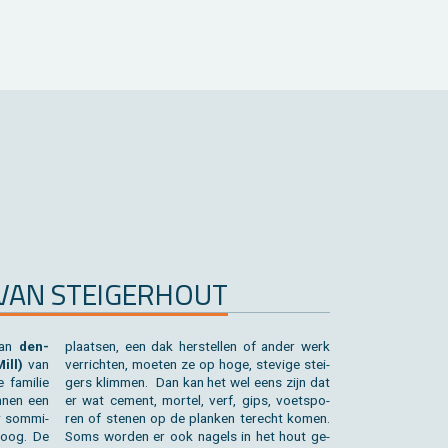
AN STEI­GER­HOUT
 van
den­
plaat­sen, een dak her­stel­len of ander werk
Mill)
van
ver­rich­ten, moe­ten ze op hoge, ste­vi­ge stei­
fa­mi­lie
gers klim­men. Dan kan het wel eens zijn dat
­nen een
er wat ce­ment, mor­tel, verf, gips, voet­spo­
r som­mi­
ren of ste­nen op de plan­ken te­recht komen.
hoog. De
Soms wor­den er ook na­gels in het hout ge­