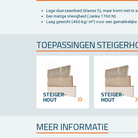
Lage duur­zaam­heid (klas­se 5), maar komt niet in a
Een ma­ti­ge ste­vig­heid (Janka 1760 N).
Laag ge­wicht (460 kg/ m³) voor een ge­mak­ke­lij­ke 
TOE­PAS­SIN­GEN STEI­GER­
STEIGER­
STEIGER­
HOUT
HOUT
MEER IN­FOR­MA­TIE