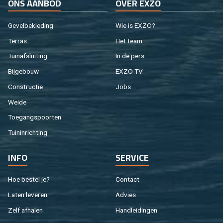
ONS AAN­BOD
OVER EXZO
Ge­vel­be­kle­ding
Wie is EXZO?
Ter­ras
Het team
Tuin­af­slui­ting
In de pers
Bij­ge­bouw
EXZO TV
Con­struc­tie
Jobs
Weide
Toe­gangs­poor­ten
Tuin­in­rich­ting
INFO
SER­VI­CE
Hoe be­stel je?
Con­tact
Laten le­ve­ren
Ad­vies
Zelf af­ha­len
Hand­lei­din­gen