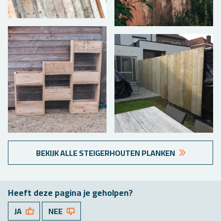
BE­KIJK ALLE STEI­GER­HOU­TEN PLAN­KEN
Heeft deze pa­gi­na je ge­hol­pen?
JA
NEE