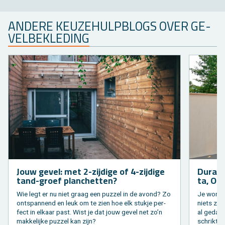
AN­DE­RE KEU­ZE­HULP­BLOGS OVER GE­
VEL­BE­KLE­DING
Jouw gevel: met 2-zij­di­ge of 4-zij­di­ge
Du­ra­s­
tand-groef plan­chet­ten?
ta, Ori­
Wie legt er nu niet graag een puz­zel in de avond? Zo
Je wo­ning
ont­span­nend en leuk om te zien hoe elk stuk­je per­
niets zon
fect in el­kaar past. Wist je dat jouw gevel net zo’n
al ge­dach
mak­ke­lij­ke puz­zel kan zijn?
schrikt je