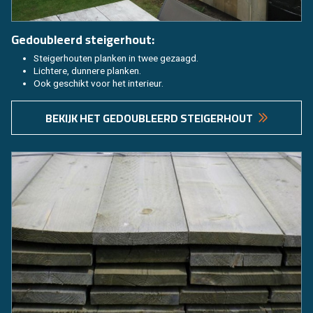
Ge­dou­bleerd stei­ger­hout:
Stei­ger­hou­ten plan­ken in twee ge­zaagd.
Lich­te­re, dun­ne­re plan­ken.
Ook ge­schikt voor het in­te­ri­eur.
BE­KIJK HET GE­DOU­BLEERD STEI­GER­HOUT