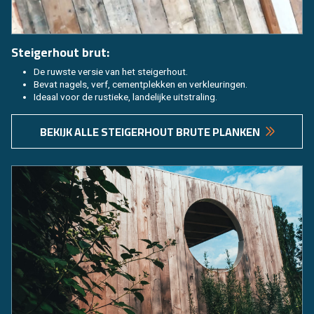
Stei­ger­hout brut:
De ruw­ste ver­sie van het stei­ger­hout.
Bevat na­gels, verf, ce­ment­plek­ken en ver­kleu­rin­gen.
Ide­aal voor de rus­tie­ke, lan­de­lij­ke uit­stra­ling.
BE­KIJK ALLE STEI­GER­HOUT BRUTE PLAN­KEN