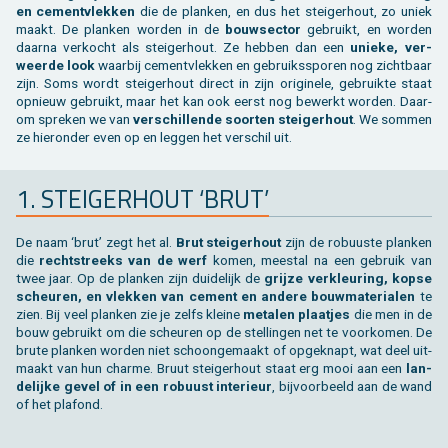
en ce­ment­vlek­ken
die de plan­ken, en dus het stei­ger­hout, zo uniek
maakt. De plan­ken wor­den in de
bouw­sec­tor
ge­bruikt, en wor­den
daar­na ver­kocht als stei­ger­hout. Ze heb­ben dan een
unie­ke, ver­
weer­de look
waar­bij ce­ment­vlek­ken en ge­bruiks­spo­ren nog zicht­baar
zijn. Soms wordt stei­ger­hout di­rect in zijn ori­gi­ne­le, ge­bruik­te staat
op­nieuw ge­bruikt, maar het kan ook eerst nog be­werkt wor­den. Daar­
om spre­ken we van
ver­schil­len­de soor­ten stei­ger­hout
. We som­men
ze hier­on­der even op en leg­gen het ver­schil uit.
1. STEI­GER­HOUT ‘BRUT’
De naam ‘brut’ zegt het al.
Brut stei­ger­hout
zijn de ro­buus­te plan­ken
die
recht­streeks van de werf
komen, mee­st­al na een ge­bruik van
twee jaar. Op de plan­ken zijn dui­de­lijk de
grij­ze ver­kleu­ring, kopse
scheu­ren, en vlek­ken van ce­ment en an­de­re bouw­ma­te­ri­a­len
te
zien. Bij veel plan­ken zie je zelfs klei­ne
me­ta­len plaat­jes
die men in de
bouw ge­bruikt om die scheu­ren op de stel­lin­gen net te voor­ko­men. De
brute plan­ken wor­den niet schoon­ge­maakt of op­ge­knapt, wat deel uit­
maakt van hun char­me. Bruut stei­ger­hout staat erg mooi aan een
lan­
de­lij­ke gevel of in een ro­buust in­te­ri­eur
, bij­voor­beeld aan de wand
of het pla­fond.