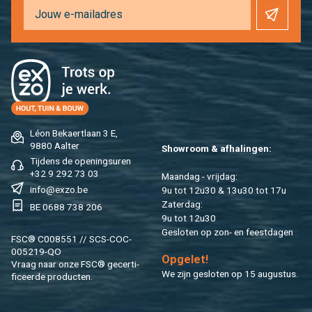
Léon Be­kaert­laan 3 E,
9880 Aal­ter
Show­room & af­ha­lin­gen:
Tij­dens de ope­nings­uren
+32 9 292 73 03
Maan­dag - vrij­dag:
info@​exzo.​be
9u tot 12u30 & 13u30 tot 17u
Za­ter­dag:
BE 0688 738 206
9u tot 12u30
Ge­slo­ten op zon- en feest­da­gen
FSC® C008551 // SCS-COC-
005219-QO
Op­ge­let!
Vraag naar onze FSC® ge­cer­ti­
We zijn ge­slo­ten op 15 au­gus­tus.
fi­ceer­de pro­duc­ten.