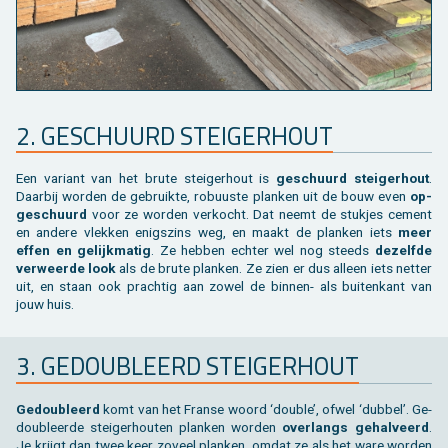
2. GE­SCHUURD STEI­GER­HOUT
Een va­ri­ant van het brute stei­ger­hout is
ge­schuurd stei­ger­hout
.
Daar­bij wor­den de ge­bruik­te, ro­buus­te plan­ken uit de bouw even
op­
ge­schuurd
voor ze wor­den ver­kocht. Dat neemt de stuk­jes ce­ment
en an­de­re vlek­ken enigs­zins weg, en maakt de plan­ken iets
meer
effen en ge­lijk­ma­tig
. Ze heb­ben ech­ter wel nog steeds
de­zelf­de
ver­weer­de look
als de brute plan­ken. Ze zien er dus al­leen iets net­ter
uit, en staan ook prach­tig aan zowel de bin­nen- als bui­ten­kant van
jouw huis.
3. GE­DOU­BLEERD STEI­GER­HOUT
Ge­dou­bleerd
komt van het Fran­se woord ‘dou­ble’, ofwel ‘dub­bel’. Ge­
dou­bleer­de stei­ger­hou­ten plan­ken wor­den
over­langs ge­hal­veerd
.
Je krijgt dan twee keer zo­veel plan­ken, omdat ze als het ware wor­den