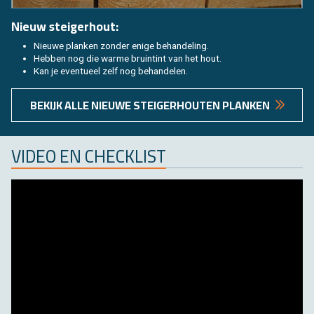
Nieuw stei­ger­hout:
Nieu­we plan­ken zon­der enige be­han­de­ling.
Heb­ben nog die warme bruin­tint van het hout.
Kan je even­tu­eel zelf nog be­han­de­len.
BE­KIJK ALLE NIEU­WE STEI­GER­HOU­TEN PLAN­KEN
VIDEO EN CHECK­LIST