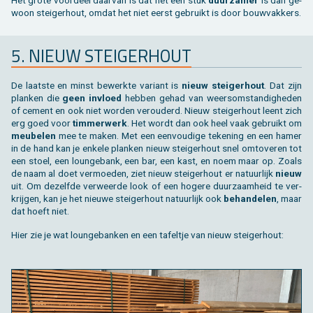
woon stei­ger­hout, omdat het niet eerst ge­bruikt is door bouw­vak­kers.
5. NIEUW STEI­GER­HOUT
De laat­ste en minst be­werk­te va­ri­ant is
nieuw stei­ger­hout
. Dat zijn
plan­ken die
geen in­vloed
heb­ben gehad van weers­om­stan­dig­he­den
of ce­ment en ook niet wor­den ver­ou­derd. Nieuw stei­ger­hout leent zich
erg goed voor
tim­mer­werk
. Het wordt dan ook heel vaak ge­bruikt om
meu­be­len
mee te maken. Met een een­vou­di­ge te­ke­ning en een hamer
in de hand kan je en­ke­le plan­ken nieuw stei­ger­hout snel om­to­ve­ren tot
een stoel, een loun­ge­bank, een bar, een kast, en noem maar op. Zoals
de naam al doet ver­moe­den, ziet nieuw stei­ger­hout er na­tuur­lijk
nieuw
uit. Om de­zelf­de ver­weer­de look of een ho­ge­re duur­zaam­heid te ver­
krij­gen, kan je het nieu­we stei­ger­hout na­tuur­lijk ook
be­han­de­len
, maar
dat hoeft niet.
Hier zie je wat loun­ge­ban­ken en een ta­fel­tje van nieuw stei­ger­hout: