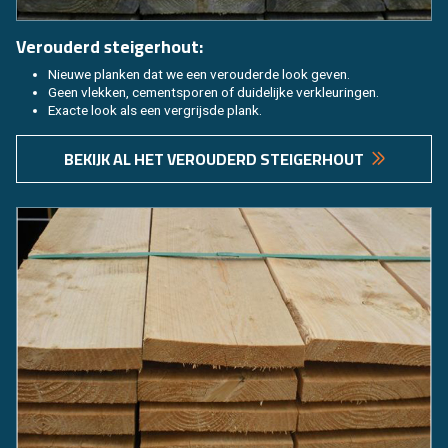
Ver­ou­derd stei­ger­hout:
Nieu­we plan­ken dat we een ver­ou­der­de look geven.
Geen vlek­ken, ce­ment­spo­ren of dui­de­lij­ke ver­kleu­rin­gen.
Exac­te look als een ver­grijs­de plank.
BE­KIJK AL HET VER­OU­DERD STEI­GER­HOUT