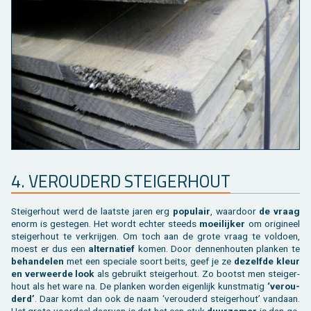
4. VER­OU­DERD STEI­GER­HOUT
Stei­ger­hout werd de laat­ste jaren erg
po­pu­lair
, waar­door
de vraag
enorm is ge­ste­gen. Het wordt ech­ter steeds
moei­lij­ker
om ori­gi­neel
stei­ger­hout te ver­krij­gen. Om toch aan de grote vraag te vol­doen,
moest er dus een
al­ter­na­tief
komen. Door den­nen­hou­ten plan­ken te
be­han­de­len
met een spe­ci­a­le soort beits, geef je ze
de­zelf­de kleur
en ver­weer­de look
als ge­bruikt stei­ger­hout. Zo bootst men stei­ger­
hout als het ware na. De plan­ken wor­den ei­gen­lijk kunst­ma­tig
‘ver­ou­
derd’
. Daar komt dan ook de naam ‘ver­ou­derd stei­ger­hout’ van­daan.
Het grote voor­deel daar­van is dat het een stuk
duur­za­mer
is dan ge­