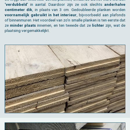
‘ver­dub­beld’
in aan­tal. Daar­door zijn ze ook slechts
an­der­hal­ve
cen­ti­me­ter dik
, in plaats van 3 cm. Ge­dou­bleer­de plan­ken wor­den
voor­na­me­lijk ge­bruikt in het in­te­ri­eur
, bij­voor­beeld aan pla­fonds
of bin­nen­mu­ren. Het voor­deel van zo’n smal­le plan­ken is ten eer­ste dat
ze
min­der plaats
in­ne­men, en ten twee­de dat ze
lich­ter
zijn, wat de
plaat­sing ver­ge­mak­ke­lijkt.