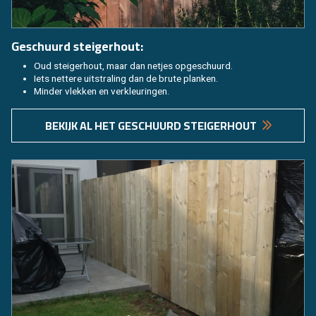
Ge­schuurd stei­ger­hout:
Oud stei­ger­hout, maar dan net­jes op­ge­schuurd.
Iets net­te­re uit­stra­ling dan de brute plan­ken.
Min­der vlek­ken en ver­kleu­rin­gen.
BE­KIJK AL HET GE­SCHUURD STEI­GER­HOUT