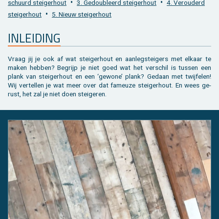
•
•
schuurd stei­ger­hout
3. Ge­dou­bleerd stei­ger­hout
4. Ver­ou­derd
Toebehoren tegels / bestrating
Vierkante palen
Bekijk alles van bijgebouw
Toebehoren
Speeltuigen
•
stei­ger­hout
5. Nieuw stei­ger­hout
Bekijk alles van terras
Gleufpalen
Bekijk alles van constructie
Dierenverblijf
IN­LEI­DING
Toebehoren
Onderhoudsproducten
Vraag jij je ook af wat stei­ger­hout en aan­leg­stei­gers met el­kaar te
maken heb­ben? Be­grijp je niet goed wat het ver­schil is tus­sen een
Bekijk alles van tuinafsluiting
Varia
plank van stei­ger­hout en een ‘ge­wo­ne’ plank? Ge­daan met twij­fe­len!
Wij ver­tel­len je wat meer over dat fa­meu­ze stei­ger­hout. En wees ge­
rust, het zal je niet doen stei­ge­ren.
Bekijk alles van tuininrichting