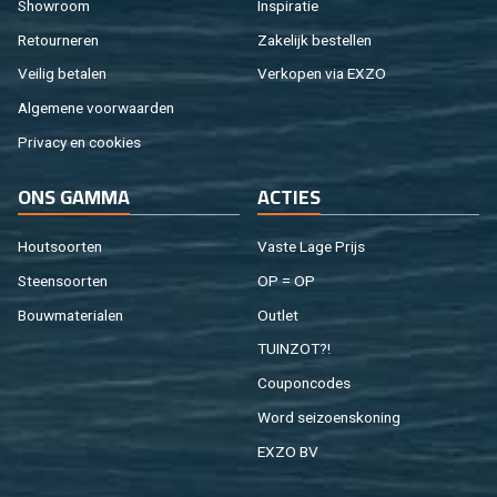
Show­room
In­spi­ra­tie
Re­tour­ne­ren
Za­ke­lijk be­stel­len
Vei­lig be­ta­len
Ver­ko­pen via EXZO
Al­ge­me­ne voor­waar­den
Pri­va­cy en coo­kies
ONS GAMMA
AC­TIES
Hout­soor­ten
Vaste Lage Prijs
Steen­soor­ten
OP = OP
Bouw­ma­te­ri­a­len
Out­let
TUIN­ZOT?!
Cou­pon­co­des
Word sei­zoens­ko­ning
EXZO BV