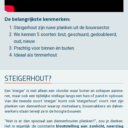
De be­lang­rijk­ste ken­mer­ken:
Stei­ger­hout zijn ruwe plan­ken uit de bouw­sec­tor.
We ken­nen 5 soor­ten: brut, ge­schuurd, ge­dou­bleerd,
oud, nieuw.
Prach­tig voor bin­nen én bui­ten.
Ide­aal als tim­mer­hout.
STEI­GER­HOUT?
Een ‘stei­ger’ is niet al­leen een vlon­der waar boten en sche­pen aan­me­
ren, maar ook een tij­de­lij­ke stel­la­ge langs een huis of pand in op­bouw.
Van die twee­de soort ‘stei­ger’ komt ook ‘stei­ger­hout’ voort. Het zijn
plan­ken van den­nen­hout waar­op met­se­laars, bouw­vak­kers en da­ken­
wer­kers staan ter­wijl ze in de hoog­te bou­wen.
“Wat is er dan spe­ci­aal aan den­nen­hou­ten plan­ken?”, zou je den­ken.
Het is ei­gen­lijk de con­stan­te
bloot­stel­ling aan zon­licht, neer­slag