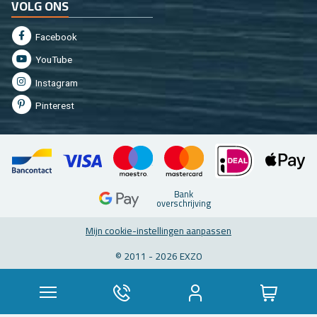
VOLG ONS
Fa­cebook
You­Tu­be
In­st­agram
Pin­te­rest
Bank
over­schrij­ving
Mijn coo­kie-in­stel­lin­gen aan­pas­sen
© 2011 - 2026 EXZO