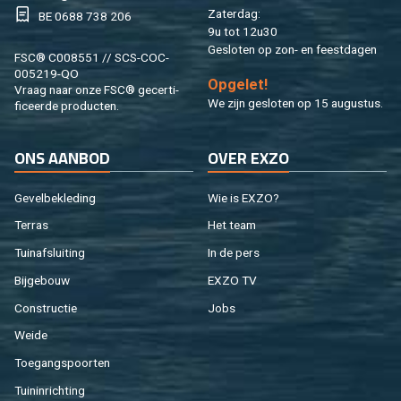
Za­ter­dag:
BE 0688 738 206
9u tot 12u30
Ge­slo­ten op zon- en feest­da­gen
FSC® C008551 // SCS-COC-
005219-QO
Op­ge­let!
Vraag naar onze FSC® ge­cer­ti­
We zijn ge­slo­ten op 15 au­gus­tus.
fi­ceer­de pro­duc­ten.
ONS AAN­BOD
OVER EXZO
Ge­vel­be­kle­ding
Wie is EXZO?
Ter­ras
Het team
Tuin­af­slui­ting
In de pers
Bij­ge­bouw
EXZO TV
Con­struc­tie
Jobs
Weide
Toe­gangs­poor­ten
Tuin­in­rich­ting