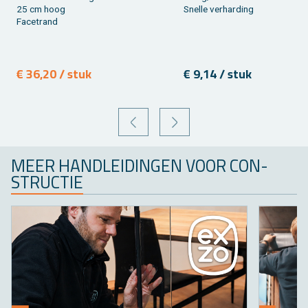
25 cm hoog
Snel­le ver­har­ding
Fa­cetrand
€ 36,20 / stuk
€ 9,14 / stuk
VORIGE
VOLGENDE
MEER HAND­LEI­DIN­GEN VOOR CON­
STRUC­TIE