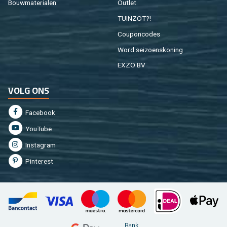
Bouw­ma­te­ri­a­len
Out­let
TUIN­ZOT?!
Cou­pon­co­des
Word sei­zoens­ko­ning
EXZO BV
VOLG ONS
Fa­cebook
You­Tu­be
In­st­agram
Pin­te­rest
Bank