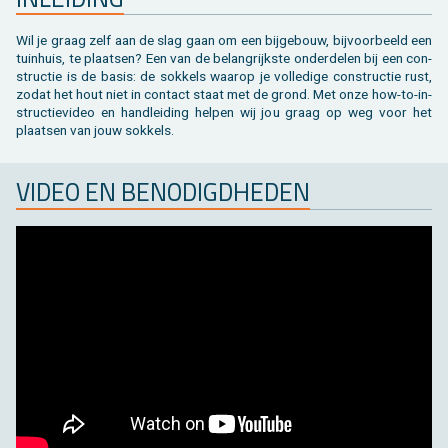
Toebehoren tegels / bestrating
Vierkante palen
Bekijk alles van bijgebouw
Toebehoren
Speeltuigen
Wil je graag zelf aan de slag gaan om een bij­ge­bouw, bij­voor­beeld een
Bekijk alles van terras
Gleufpalen
Bekijk alles van constructie
Dierenverblijf
tuin­huis, te plaat­sen? Een van de be­lang­rijk­ste on­der­de­len bij een con­
struc­tie is de basis: de sok­kels waar­op je vol­le­di­ge con­struc­tie rust,
zodat het hout niet in con­tact staat met de grond. Met onze how-to-in­
Toebehoren
Onderhoudsproducten
struc­tie­vi­deo en hand­lei­ding hel­pen wij jou graag op weg voor het
plaat­sen van jouw sok­kels.
Bekijk alles van tuinafsluiting
Varia
VIDEO EN BE­NO­DIGD­HE­DEN
Bekijk alles van tuininrichting