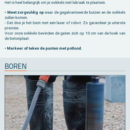
Het is heel be­lang­rijk om je sok­kels niet luk­raak te plaat­sen.
• Meet zorg­vul­dig op
waar de ge­gal­va­ni­seer­de bui­zen en de sok­kels
zul­len komen.
- Dat doe je het best met een laser of robot. Zo ga­ran­deer je ui­ter­ste
pre­ci­sie.
Voor onze sok­kels be­vin­den de gaten zich op 10 cm van de hoek van
de be­ton­plaat.
• Mar­keer of teken de pun­ten met pot­lood.
BOREN