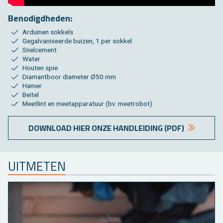
Be­no­digd­he­den:
Ar­dui­nen sok­kels
Ge­gal­va­ni­seer­de bui­zen, 1 per sok­kel
Snel­ce­ment
Water
Hou­ten spie
Dia­mant­boor dia­me­ter Ø50 mm
Hamer
Bei­tel
Meet­lint en meet­ap­pa­ra­tuur (bv. meetro­bot)
DOWN­LOAD HIER ONZE HAND­LEI­DING (PDF)
UIT­ME­TEN