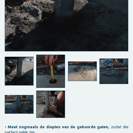
• Meet nog­maals de diep­tes van de ge­boor­de gaten,
zodat die
per­fect ge­lijk zijn.