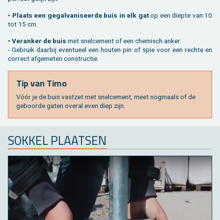
• Plaats een ge­gal­va­ni­seer­de buis in elk gat
op een diep­te van 10
tot 15 cm.
• Ver­an­ker de buis
met snel­ce­ment of een che­misch anker.
- Ge­bruik daar­bij even­tu­eel een hou­ten pin of spie voor een rech­te en
cor­rect af­ge­me­ten con­struc­tie.
Tip van Timo
Vóór je de buis vast­zet met snel­ce­ment, meet nog­maals of de
ge­boor­de gaten over­al even diep zijn.
SOK­KEL PLAAT­SEN