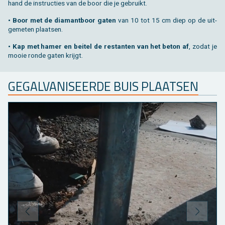
hand de in­struc­ties van de boor die je ge­bruikt.
• Boor met de dia­mant­boor gaten
van 10 tot 15 cm diep op de uit­
ge­me­ten plaat­sen.
• Kap met hamer en bei­tel de res­tan­ten van het beton af
, zodat je
mooie ronde gaten krijgt.
GE­GAL­VA­NI­SEER­DE BUIS PLAAT­SEN
VORIGE
VOLGE