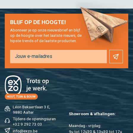
BLIJF OP DE HOOG­TE!
Abon­neer je op onze nieuws­brief en blijf
op de hoog­te over het laat­ste nieuws, de
hip­s­te trends of de laat­ste pro­duc­ten.
Léon Be­kaert­laan 3 E,
9880 Aal­ter
Show­room & af­ha­lin­gen:
Tij­dens de ope­nings­uren
+32 9 292 73 03
Maan­dag - vrij­dag:
info@​exzo.​be
9u tot 12u30 & 13u30 tot 17u