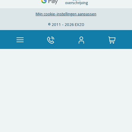
over­schrij­ving
Mijn coo­kie-in­stel­lin­gen aan­pas­sen
© 2011 - 2026 EXZO