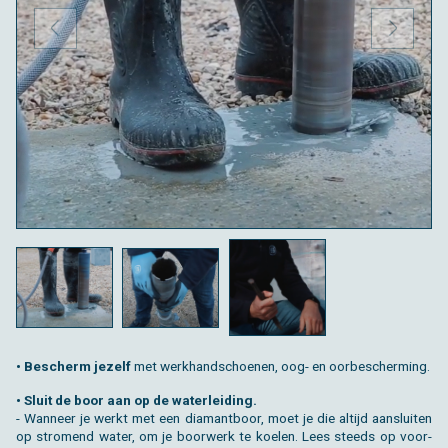
VORIGE
VOLGE
• Be­scherm je­zelf
met werk­hand­schoe­nen, oog- en oor­be­scher­ming.
• Sluit de boor aan op de wa­ter­lei­ding.
- Wan­neer je werkt met een dia­mant­boor, moet je die al­tijd aan­slui­ten
op stro­mend water, om je boor­werk te koe­len. Lees steeds op voor­