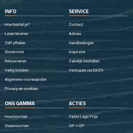
INFO
SER­VI­CE
Hoe be­stel je?
Con­tact
Laten le­ve­ren
Ad­vies
Zelf af­ha­len
Hand­lei­din­gen
Show­room
In­spi­ra­tie
Re­tour­ne­ren
Za­ke­lijk be­stel­len
Vei­lig be­ta­len
Ver­ko­pen via EXZO
Al­ge­me­ne voor­waar­den
Pri­va­cy en coo­kies
ONS GAMMA
AC­TIES
Hout­soor­ten
Vaste Lage Prijs
Steen­soor­ten
OP = OP