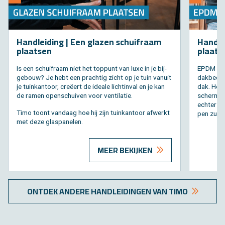
Hand­lei­ding | Een gla­zen schuif­raam
Hand­le
plaat­sen
plaat­s
Is een schuif­raam niet het top­punt van luxe in je bij­
EPDM is w
ge­bouw? Je hebt een prach­tig zicht op je tuin van­uit
dak­be­de
je tuin­kan­toor, creëert de ide­a­le licht­in­val en je kan
dak. Het i
de ramen open­schui­ven voor ven­ti­la­tie.
schermt 
ech­ter h
Timo toont van­daag hoe hij zijn tuin­kan­toor af­werkt
pen zul­le
met deze glas­pa­ne­len.
MEER BEKIJKEN
ONT­DEK AN­DE­RE HAND­LEI­DIN­GEN VAN TIMO