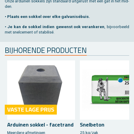
Onze ar­dui­nen sok­kels zijn stan­daard uit­ge­rust met een gat in het mid­
den.
• Plaats een sok­kel over elke gal­va­nisébuis.
• Je kan de sok­kel in­dien ge­wenst ook ver­an­ke­ren
, bij­voor­beeld
met snel­ce­ment of sta­bi­lisé.
BIJ­HO­REN­DE PRO­DUC­TEN
VASTE LAGE PRIJS
Ar­dui­nen sok­kel - fa­cetrand
Snel­be­ton
Meer­de­re af­me­tin­gen
25 kg/zak