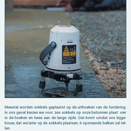
Mee­st­al wor­den sok­kels ge­plaatst op de uit­hoe­ken van de fun­de­ring.
In ons geval kie­zen we voor zes sok­kels op onze be­ton­nen plaat: vier
in de hoe­ken en twee aan de lange zijde. Dat komt omdat ons bij­ge­
bouw, dat we later op de sok­kels plaat­sen, 6 op­staan­de bal­ken zal tel­
len.