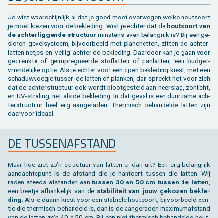
Je wist waar­schijn­lijk al dat je goed moet over­we­gen welke hout­soort
je moet kie­zen voor de be­kle­ding. Wist je ech­ter dat de
hout­soort van
de ach­ter­lig­gen­de struc­tuur
min­stens even be­lang­rijk is? Bij een ge­
slo­ten ge­vel­sys­teem, bij­voor­beeld met plan­chet­ten, zit­ten de ach­ter­
lat­ten net­jes en ‘vei­lig’ ach­ter de be­kle­ding. Daar­door kan je gaan voor
ge­drenk­te of geïmpreg­neer­de stof­lat­ten of pan­lat­ten, een bud­get­
vrien­de­lij­ke optie. Als je ech­ter voor een open be­kle­ding kiest, met een
scha­duw­voeg­je tus­sen de lat­ten of plan­ken, dan spreekt het voor zich
dat de ach­ter­struc­tuur ook wordt bloot­ge­steld aan neer­slag, zon­licht,
en UV-stra­ling, net als de be­kle­ding. In dat geval is een duur­za­me ach­
ter­struc­tuur heel erg aan­ge­ra­den. Ther­misch be­han­del­de lat­ten zijn
daar­voor ide­aal.
DE TUS­SEN­AF­STAND
Maar hoe ziet zo’n struc­tuur van lat­ten er dan uit? Een erg be­lang­rijk
aan­dachts­punt is de af­stand die je han­teert tus­sen die lat­ten. Wij
raden steeds af­stan­den aan
tus­sen 30 en 50 cm tus­sen de lat­ten
,
een beet­je af­han­ke­lijk van de
sta­bi­li­teit van jouw ge­ko­zen be­kle­
ding
. Als je daar­in kiest voor een sta­bie­le hout­soort, bij­voor­beeld een­
tje die ther­misch be­han­deld is, dan is de aan­ge­ra­den maxi­mum­af­stand
van de lat­ten zo’n 40 à 50 cm. Bij een niet ther­misch be­han­del­de hout­