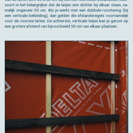
soort is het be­lang­rij­ker dat de lat­jes iets dich­ter bij el­kaar staan, na­
me­lijk on­ge­veer 30 cm. Als je werkt met een dub­be­le roos­te­ring (bij
een ver­ti­ca­le be­kle­ding), dan gel­den die af­stands­re­gels voor­na­me­lijk
voor de voor­ste lat­ten. De ach­ter­ste, ver­ti­ca­le lat­jes kan je ge­rust op
een gro­te­re af­stand van bij­voor­beeld 50 cm van el­kaar plaat­sen.