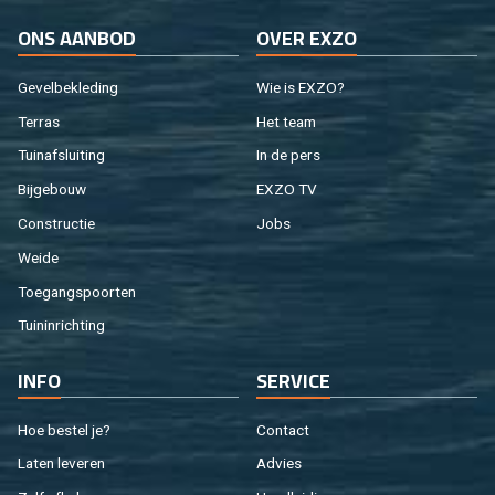
ONS AAN­BOD
OVER EXZO
Ge­vel­be­kle­ding
Wie is EXZO?
Ter­ras
Het team
Tuin­af­slui­ting
In de pers
Bij­ge­bouw
EXZO TV
Con­struc­tie
Jobs
Weide
Toe­gangs­poor­ten
Tuin­in­rich­ting
INFO
SER­VI­CE
Hoe be­stel je?
Con­tact
Laten le­ve­ren
Ad­vies