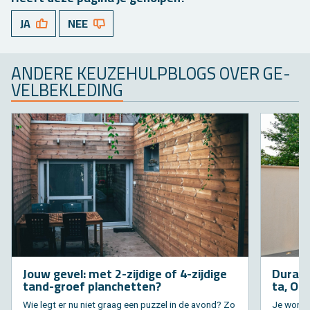
JA
NEE
AN­DE­RE KEU­ZE­HULP­BLOGS OVER GE­
VEL­BE­KLE­DING
Jouw gevel: met 2-zij­di­ge of 4-zij­di­ge
Du­ra­s­
tand-groef plan­chet­ten?
ta, Ori­
Wie legt er nu niet graag een puz­zel in de avond? Zo
Je wo­ning