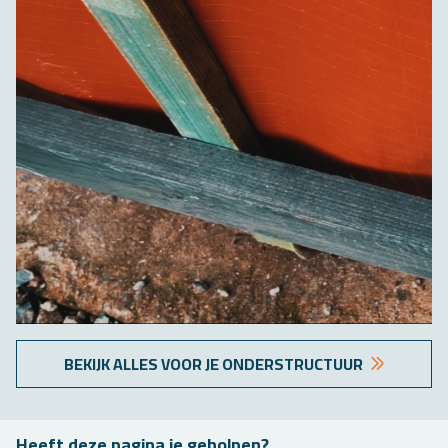
BE­KIJK ALLES VOOR JE ON­DER­STRUC­TUUR
Heeft deze pa­gi­na je ge­hol­pen?