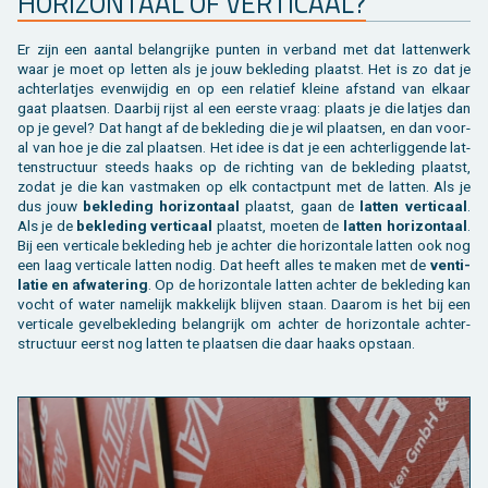
HO­RI­ZON­TAAL OF VER­TI­CAAL?
Er zijn een aan­tal be­lang­rij­ke pun­ten in ver­band met dat lat­ten­werk
waar je moet op let­ten als je jouw be­kle­ding plaatst. Het is zo dat je
ach­ter­lat­jes even­wij­dig en op een re­la­tief klei­ne af­stand van el­kaar
gaat plaat­sen. Daar­bij rijst al een eer­ste vraag: plaats je die lat­jes dan
op je gevel? Dat hangt af de be­kle­ding die je wil plaat­sen, en dan voor­
al van hoe je die zal plaat­sen. Het idee is dat je een ach­ter­lig­gen­de lat­
ten­struc­tuur steeds haaks op de rich­ting van de be­kle­ding plaatst,
zodat je die kan vast­ma­ken op elk con­tact­punt met de lat­ten. Als je
dus jouw
be­kle­ding ho­ri­zon­taal
plaatst, gaan de
lat­ten ver­ti­caal
.
Als je de
be­kle­ding ver­ti­caal
plaatst, moe­ten de
lat­ten ho­ri­zon­taal
.
Bij een ver­ti­ca­le be­kle­ding heb je ach­ter die ho­ri­zon­ta­le lat­ten ook nog
een laag ver­ti­ca­le lat­ten nodig. Dat heeft alles te maken met de
ven­ti­
la­tie en af­wa­te­ring
. Op de ho­ri­zon­ta­le lat­ten ach­ter de be­kle­ding kan
vocht of water na­me­lijk mak­ke­lijk blij­ven staan. Daar­om is het bij een
ver­ti­ca­le ge­vel­be­kle­ding be­lang­rijk om ach­ter de ho­ri­zon­ta­le ach­ter­
struc­tuur eerst nog lat­ten te plaat­sen die daar haaks op­staan.