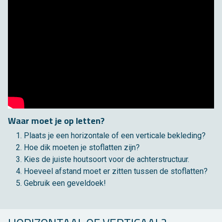
Waar moet je op let­ten?
Plaats je een ho­ri­zon­ta­le of een ver­ti­ca­le be­kle­ding?
Hoe dik moe­ten je stof­lat­ten zijn?
Kies de juis­te hout­soort voor de ach­ter­struc­tuur.
Hoe­veel af­stand moet er zit­ten tus­sen de stof­lat­ten?
Ge­bruik een ge­vel­doek!