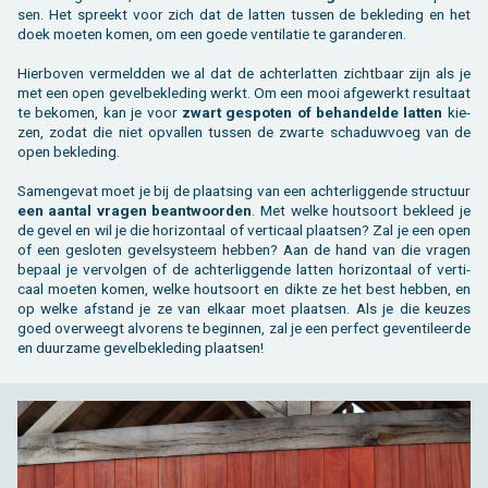
sen. Het spreekt voor zich dat de lat­ten tus­sen de be­kle­ding en het
doek moe­ten komen, om een goede ven­ti­la­tie te ga­ran­de­ren.
Hier­bo­ven ver­meld­den we al dat de ach­ter­lat­ten zicht­baar zijn als je
met een open ge­vel­be­kle­ding werkt. Om een mooi af­ge­werkt re­sul­taat
te be­ko­men, kan je voor
zwart ge­spo­ten of be­han­del­de lat­ten
kie­
zen, zodat die niet op­val­len tus­sen de zwar­te scha­duw­voeg van de
open be­kle­ding.
Sa­men­ge­vat moet je bij de plaat­sing van een ach­ter­lig­gen­de struc­tuur
een aan­tal vra­gen be­ant­woor­den
. Met welke hout­soort be­kleed je
de gevel en wil je die ho­ri­zon­taal of ver­ti­caal plaat­sen? Zal je een open
of een ge­slo­ten ge­vel­sys­teem heb­ben? Aan de hand van die vra­gen
be­paal je ver­vol­gen of de ach­ter­lig­gen­de lat­ten ho­ri­zon­taal of ver­ti­
caal moe­ten komen, welke hout­soort en dikte ze het best heb­ben, en
op welke af­stand je ze van el­kaar moet plaat­sen. Als je die keu­zes
goed over­weegt al­vo­rens te be­gin­nen, zal je een per­fect ge­ven­ti­leer­de
en duur­za­me ge­vel­be­kle­ding plaat­sen!