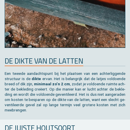
DE DIKTE VAN DE LAT­TEN
Een twee­de aan­dachts­punt bij het plaat­sen van een ach­ter­lig­gen­de
struc­tuur is de
dikte
ervan. Het is be­lang­rijk dat de lat­jes vol­doen­de
breed of dik zijn,
mi­ni­maal zo’n 2 cm
, zodat je vol­doen­de ruim­te ach­
ter de be­kle­ding creëert. Op die ma­nier kan er lucht ach­ter de be­kle­
ding en wordt die vol­doen­de ge­ven­ti­leerd. Het is dus niet aan­ge­ra­den
om kos­ten te be­spa­ren op de dikte van de lat­ten, want een slecht ge­
ven­ti­leer­de gevel zal op lange ter­mijn veel gro­te­re kos­ten met zich
mee­bren­gen.
DE JUIS­TE HOUT­SOORT