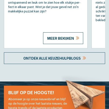
ont­span­nend en leuk om te zien hoe elk stuk­je per­
niets zon
fect in el­kaar past. Wist je dat jouw gevel net zo’n
al ge­dach
mak­ke­lij­ke puz­zel kan zijn?
schrikt je
ten van d
be­kle­din
MEER BEKIJKEN
ONT­DEK ALLE KEU­ZE­HULP­BLOGS
BLIJF OP DE HOOG­TE!
Abon­neer je op onze nieuws­brief en blijf
op de hoog­te over het laat­ste nieuws, de
hip­s­te trends of de laat­ste pro­duc­ten.