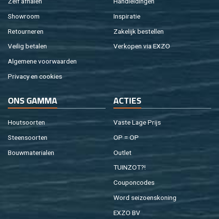
Zelf af­ha­len
Hand­lei­din­gen
Show­room
In­spi­ra­tie
Re­tour­ne­ren
Za­ke­lijk be­stel­len
Vei­lig be­ta­len
Ver­ko­pen via EXZO
Al­ge­me­ne voor­waar­den
Pri­va­cy en coo­kies
ONS GAMMA
AC­TIES
Hout­soor­ten
Vaste Lage Prijs
Steen­soor­ten
OP = OP
Bouw­ma­te­ri­a­len
Out­let
TUIN­ZOT?!
Cou­pon­co­des
Word sei­zoens­ko­ning
EXZO BV