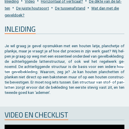
•
•
•
In­lei­ding
Video
Ho­ri­zon­taal of ver­ti­caal?
De dikte van de lat­
Toebehoren tegels / bestrating
Vierkante palen
Bekijk alles van bijgebouw
Toebehoren
Speeltuigen
•
•
•
ten
De juis­te hout­soort
De tus­sen­af­stand
Wat dan met die
ge­vel­doek?
Bekijk alles van terras
Gleufpalen
Bekijk alles van constructie
Dierenverblijf
IN­LEI­DING
Toebehoren
Onderhoudsproducten
Bekijk alles van tuinafsluiting
Varia
Je wil graag je gevel op­smuk­ken met een hou­ten latje, plan­che­tje of
plank­je, maar je vraagt je af hoe dat pre­cies in zijn werk gaat? Wij hel­
pen je graag op weg met een es­sen­ti­eel on­der­deel van ge­vel­be­kle­ding:
Bekijk alles van tuininrichting
de ach­ter­lig­gen­de lat­ten­struc­tuur, of ook wel het re­gel­werk ge­
noemd.
De ach­ter­lig­gen­de struc­tuur is de basis voor een ie­de­re
hou­
ten ge­vel­be­kle­ding
. Waar­om, zeg je? Je kan hou­ten plan­chet­ten of
plan­ken niet di­rect op een bak­ste­nen muur of op een hou­ten con­struc­
tie be­ves­ti­gen. Er moet nog iets tus­sen. Een
struc­tuur van stof- of pan­
lat­ten
zorgt er­voor dat de be­kle­ding ten eer­ste ste­vig vast zit, en ten
twee­de goed kan ‘ade­men’.
VIDEO EN CHECK­LIST