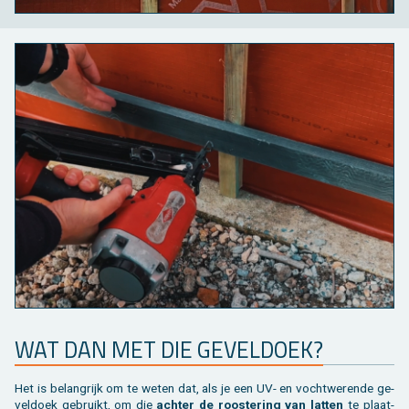
WAT DAN MET DIE GE­VEL­DOEK?
Het is be­lang­rijk om te weten dat, als je een UV- en vocht­we­ren­de ge­
vel­doek ge­bruikt, om die
ach­ter de roos­te­ring van lat­ten
te plaat­