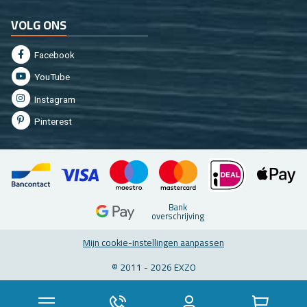
VOLG ONS
Fa­cebook
You­Tu­be
In­st­agram
Pin­te­rest
Bank
over­schrij­ving
Mijn coo­kie-in­stel­lin­gen aan­pas­sen
© 2011 - 2026 EXZO