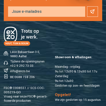
Léon Be­kaert­laan 3 E,
9880 Aal­ter
Show­room & af­ha­lin­gen:
Tij­dens de ope­nings­uren
+32 9 292 73 03
Maan­dag - vrij­dag:
info@​exzo.​be
9u tot 12u30 & 13u30 tot 17u
Za­ter­dag:
BE 0688 738 206
9u tot 12u30
Ge­slo­ten op zon- en feest­da­gen
FSC® C008551 // SCS-COC-
005219-QO
Op­ge­let!
Vraag naar onze FSC® ge­cer­ti­
We zijn ge­slo­ten op 15 au­gus­tus.
fi­ceer­de pro­duc­ten.