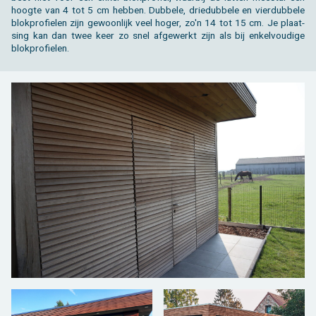
hoog­te van 4 tot 5 cm heb­ben. Dub­be­le, drie­dub­be­le en vier­dub­be­le
blok­pro­fie­len zijn ge­woon­lijk veel hoger, zo'n 14 tot 15 cm. Je plaat­
sing kan dan twee keer zo snel af­ge­werkt zijn als bij en­kel­vou­di­ge
blok­pro­fie­len.