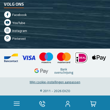
VOLG ONS
Fa­cebook
You­Tu­be
In­st­agram
Pin­te­rest
Bank
over­schrij­ving
Mijn coo­kie-in­stel­lin­gen aan­pas­sen
© 2011 - 2026 EXZO