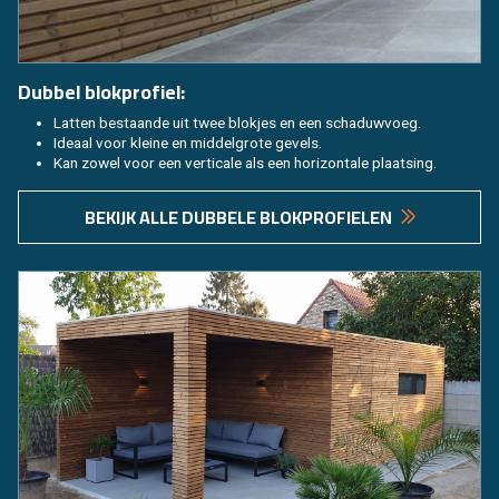
Dub­bel blok­pro­fiel:
Lat­ten be­staan­de uit twee blok­jes en een scha­duw­voeg.
Ide­aal voor klei­ne en mid­del­gro­te ge­vels.
Kan zowel voor een ver­ti­ca­le als een ho­ri­zon­ta­le plaat­sing.
BE­KIJK ALLE DUB­BE­LE BLOK­PRO­FIE­LEN