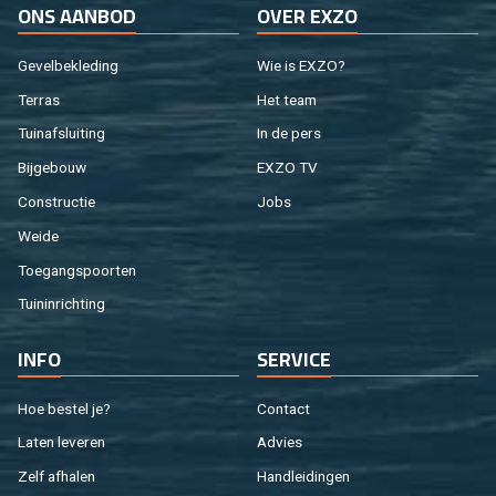
ONS AAN­BOD
OVER EXZO
Ge­vel­be­kle­ding
Wie is EXZO?
Ter­ras
Het team
Tuin­af­slui­ting
In de pers
Bij­ge­bouw
EXZO TV
Con­struc­tie
Jobs
Weide
Toe­gangs­poor­ten
Tuin­in­rich­ting
INFO
SER­VI­CE
Hoe be­stel je?
Con­tact
Laten le­ve­ren
Ad­vies
Zelf af­ha­len
Hand­lei­din­gen