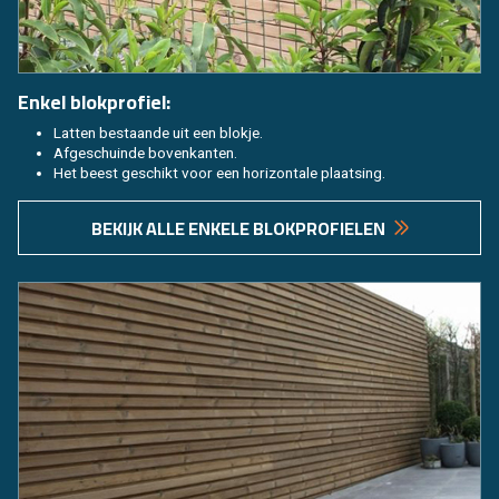
Enkel blok­pro­fiel:
Lat­ten be­staan­de uit een blok­je.
Af­ge­schuin­de bo­ven­kan­ten.
Het beest ge­schikt voor een ho­ri­zon­ta­le plaat­sing.
BE­KIJK ALLE EN­KE­LE BLOK­PRO­FIE­LEN