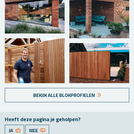
BE­KIJK ALLE BLOK­PRO­FIE­LEN
Heeft deze pa­gi­na je ge­hol­pen?
JA
NEE