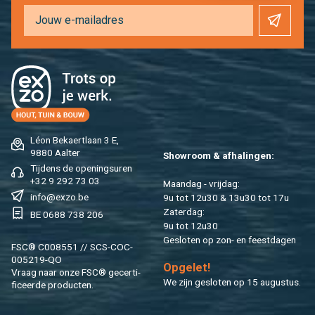
Léon Be­kaert­laan 3 E,
9880 Aal­ter
Show­room & af­ha­lin­gen:
Tij­dens de ope­nings­uren
+32 9 292 73 03
Maan­dag - vrij­dag:
info@​exzo.​be
9u tot 12u30 & 13u30 tot 17u
Za­ter­dag:
BE 0688 738 206
9u tot 12u30
Ge­slo­ten op zon- en feest­da­gen
FSC® C008551 // SCS-COC-
005219-QO
Op­ge­let!
Vraag naar onze FSC® ge­cer­ti­
We zijn ge­slo­ten op 15 au­gus­tus.
fi­ceer­de pro­duc­ten.