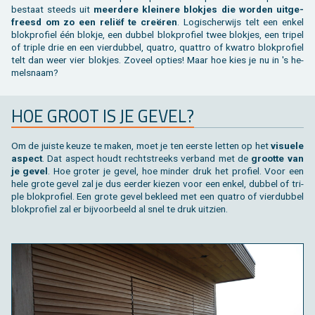
be­staat steeds uit
meer­de­re klei­ne­re blok­jes die wor­den uit­ge­
freesd om zo een reliëf te creëren
. Lo­gi­scher­wijs telt een enkel
blok­pro­fiel één blok­je, een dub­bel blok­pro­fiel twee blok­jes, een tri­pel
of tri­ple drie en een vier­dub­bel, qua­tro, quat­tro of kwa­tro blok­pro­fiel
telt dan weer vier blok­jes. Zo­veel op­ties! Maar hoe kies je nu in 's he­
mels­naam?
HOE GROOT IS JE GEVEL?
Om de juis­te keuze te maken, moet je ten eer­ste let­ten op het
vi­su­e­le
as­pect
. Dat as­pect houdt recht­streeks ver­band met de
groot­te van
je gevel
. Hoe gro­ter je gevel, hoe min­der druk het pro­fiel. Voor een
hele grote gevel zal je dus eer­der kie­zen voor een enkel, dub­bel of tri­
ple blok­pro­fiel. Een grote gevel be­kleed met een qua­tro of vier­dub­bel
blok­pro­fiel zal er bij­voor­beeld al snel te druk uit­zien.