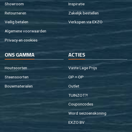
Show­room
In­spi­ra­tie
Re­tour­ne­ren
Za­ke­lijk be­stel­len
Vei­lig be­ta­len
Ver­ko­pen via EXZO
Al­ge­me­ne voor­waar­den
Pri­va­cy en coo­kies
ONS GAMMA
AC­TIES
Hout­soor­ten
Vaste Lage Prijs
Steen­soor­ten
OP = OP
Bouw­ma­te­ri­a­len
Out­let
TUIN­ZOT?!
Cou­pon­co­des
Word sei­zoens­ko­ning
EXZO BV