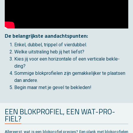
De be­lang­rijk­ste aan­dachts­pun­ten:
Enkel, dub­bel, trip­pel of vier­dub­bel.
Welke uit­stra­ling heb jij het liefst?
Kies jij voor een ho­ri­zon­ta­le of een ver­ti­ca­le be­kle­
ding?
Som­mi­ge blok­pro­fie­len zijn ge­mak­ke­lij­ker te plaat­sen
dan an­de­re.
Begin maar met je gevel te be­kle­den!
EEN BLOK­PRO­FIEL, EEN WAT-PRO­
FIEL?
Al­ler­eerst: wat is een blok­pro­fiel pre­cies? Een plank met blok­pro­fie­len