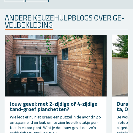
AN­DE­RE KEU­ZE­HULP­BLOGS OVER GE­
VEL­BE­KLE­DING
Jouw gevel: met 2-zij­di­ge of 4-zij­di­ge
Du­ra­s­
tand-groef plan­chet­ten?
ta, Ori­
Wie legt er nu niet graag een puz­zel in de avond? Zo
Je wo­ning
ont­span­nend en leuk om te zien hoe elk stuk­je per­
niets zon
fect in el­kaar past. Wist je dat jouw gevel net zo’n
al ge­dach
mak­ke­lij­ke puz­zel kan zijn?
schrikt je