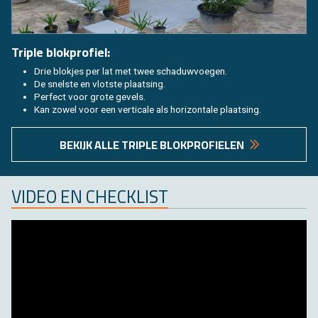
Tri­ple blok­pro­fiel:
Drie blok­jes per lat met twee scha­duw­voe­gen.
De snel­ste en vlot­ste plaat­sing.
Per­fect voor grote ge­vels.
Kan zowel voor een ver­ti­ca­le als ho­ri­zon­ta­le plaat­sing.
BE­KIJK ALLE TRI­PLE BLOK­PRO­FIE­LEN
VIDEO EN CHECK­LIST