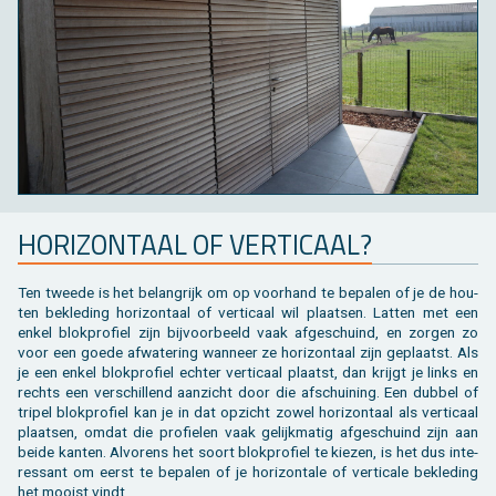
HO­RI­ZON­TAAL OF VER­TI­CAAL?
Ten twee­de is het be­lang­rijk om op voor­hand te be­pa­len of je de hou­
ten be­kle­ding
ho­ri­zon­taal of ver­ti­caal
wil plaat­sen. Lat­ten met een
enkel blok­pro­fiel zijn bij­voor­beeld vaak af­ge­schuind, en zor­gen zo
voor een goede af­wa­te­ring wan­neer ze ho­ri­zon­taal zijn ge­plaatst. Als
je een enkel blok­pro­fiel ech­ter ver­ti­caal plaatst, dan krijgt je links en
rechts een ver­schil­lend aan­zicht door die af­schui­ning. Een dub­bel of
tri­pel blok­pro­fiel kan je in dat op­zicht zowel ho­ri­zon­taal als ver­ti­caal
plaat­sen, omdat die pro­fie­len vaak ge­lijk­ma­tig af­ge­schuind zijn aan
beide kan­ten. Al­vo­rens het soort blok­pro­fiel te kie­zen, is het dus in­te­
res­sant om eerst te be­pa­len of je ho­ri­zon­ta­le of ver­ti­ca­le be­kle­ding
het mooist vindt.