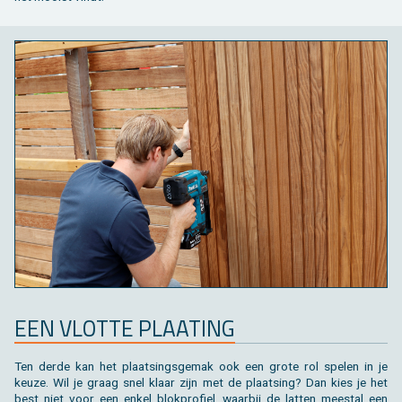
EEN VLOT­TE PLAAT­ING
Ten derde kan het
plaat­sings­ge­mak
ook een grote rol spe­len in je
keuze. Wil je graag snel klaar zijn met de plaat­sing? Dan kies je het
best niet voor een enkel blok­pro­fiel, waar­bij de lat­ten mee­st­al een