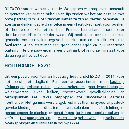
Bij EXZO houden we van vakantie. We glippen er graag even tussenuit
en genieten van rust en stilte. Even fijn vinden we het om gezellig met
onze partner, familie of vrienden samen te zijn en plezier te maken. Je
zou bijna denken dat je daar telkens een vliegticket moet voor boeken
of honderden kilometers het Franse binnenland moet voor
doorkruisen. Niks is minder waar! Wij hebben er onze missie van
gemaakt om dat vakantiegevoel in elke tuin en op elk terras te
faciliteren. Alles start met een goed aangelegde en leuk ingerichte
buitenruimte die jouw eigen sfeer uitstraalt, of je nu zelf instaat voor
de aanleg of het laat doen.
HOUTHANDEL EXZO
Uit een passie voor tuin en hout zag houthandel EXZO in 2011 voor
het eerst het daglicht. Een eerste assortiment met
kastanje
afsluitingen
,
robinia palen
,
hazelaarschermen
,
paardenomheiningen
,
weidepoorten
,
eiken balken
,
thermowood gevelbekleding
en
terrasplanken
liet EXZO ontpoppen tot succesvolle Aalterse
houthandel. Het gamma werd uitgebreid met
thermo ayous
en
padouk
gevelbekleding
,
hardhouten terrasplanken
,
tuinafsluitingen
,
geïmpregneerde planken
en
schuttingen
,
lariks en douglas balken
en
zélfs
toegangspoorten
,
eiken bijgebouwen
,
poolhouses
,
overkappingen
en
tuinhuizen in bouwpakket
.