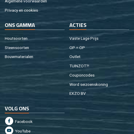
Algemene voorwaarden
Privacy en cookies
ONS GAMMA
ACTIES
Houtsoorten
Vaste Lage Prijs
Steensoorten
OP = OP
Bouwmaterialen
Outlet
TUINZOT?!
Couponcodes
Word seizoenskoning
EXZO BV
VOLG ONS
Facebook
YouTube