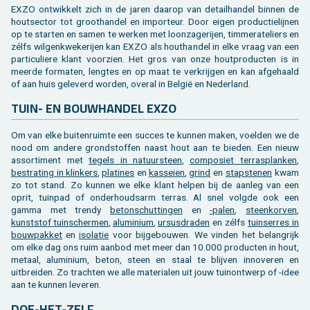
EXZO ontwikkelt zich in de jaren daarop van detailhandel binnen de
houtsector tot groothandel en importeur. Door eigen productielijnen
op te starten en samen te werken met loonzagerijen, timmerateliers en
zélfs wilgenkwekerijen kan EXZO als houthandel in elke vraag van een
particuliere klant voorzien. Het gros van onze houtproducten is in
meerde formaten, lengtes en op maat te verkrijgen en kan afgehaald
of aan huis geleverd worden, overal in België en Nederland.
TUIN- EN BOUWHANDEL EXZO
Om van elke buitenruimte een succes te kunnen maken, voelden we de
nood om andere grondstoffen naast hout aan te bieden. Een nieuw
assortiment met
tegels in natuursteen
,
composiet terrasplanken
,
bestrating in klinkers
,
platines
en
kasseien
,
grind
en
stapstenen
kwam
zo tot stand. Zo kunnen we elke klant helpen bij de aanleg van een
oprit, tuinpad of onderhoudsarm terras. Al snel volgde ook een
gamma met trendy
betonschuttingen
en
-palen
,
steenkorven
,
kunststof tuinschermen
,
aluminium
,
ursusdraden
en zélfs
tuinserres in
bouwpakket
en
isolatie
voor bijgebouwen. We vinden het belangrijk
om elke dag ons ruim aanbod met meer dan 10.000 producten in hout,
metaal, aluminium, beton, steen en staal te blijven innoveren en
uitbreiden. Zo trachten we alle materialen uit jouw tuinontwerp of -idee
aan te kunnen leveren.
DOE-HET-ZELF