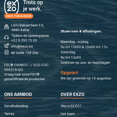
Léon Bekaertlaan 3 E,
9880 Aalter
Showroom & afhalingen:
Tijdens de openingsuren
+32 9 292 73 03
Maandag - vrijdag:
info@exzo.be
9u tot 12u30 & 13u30 tot 17u
Zaterdag:
BE 0688 738 206
9u tot 12u30
Gesloten op zon- en feestdagen
FSC® C008551 // SCS-COC-
005219-QO
Opgelet!
Vraag naar onze FSC®
We zijn gesloten op 15 augustus.
gecertificeerde producten.
ONS AANBOD
OVER EXZO
Gevelbekleding
Wie is EXZO?
Terras
Het team