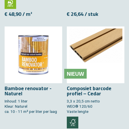
€ 48,90 / m²
€ 26,64 / stuk
NIEUW
Bamboe renovator -
Composiet barcode
Naturel
profiel – Cedar
Inhoud: 1 liter
3,3 x 20,5 cm netto
Kleur: Naturel
WEO® 120/60
ca. 10 - 11 m² per liter per laag
Vaste lengte