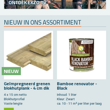
ONTDEK EXZO TV
NIEUW IN ONS ASSORTIMENT
NIEUW
Geïmpregneerd grenen
Bamboe renovator -
blokhutplank - 4 cm dik
Black
4 x 15 cm netto
Inhoud: 1 liter
Blokhutprofiel
Kleur: Zwart
Vaste lengte
ca. 10 - 11 m² per liter per laag