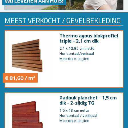
WIJ LEVEREN AAN HUIS!
MEEST VERKOCHT / GEVELBEKLEDING
Thermo ayous blokprofiel
triple - 2,1 cm dik
2,1 x 12,85 cm netto
Horizontaal/vericaal
Meerdere lengtes
€ 81,60 / m²
Padouk planchet - 1,5 cm
dik - 2-zijdig TG
1,5 x 13 cm netto
Horizontaal / verticaal
Meerdere lengtes